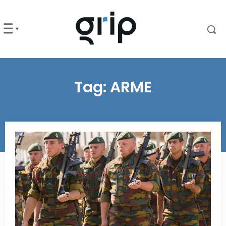
Tag:
ARME