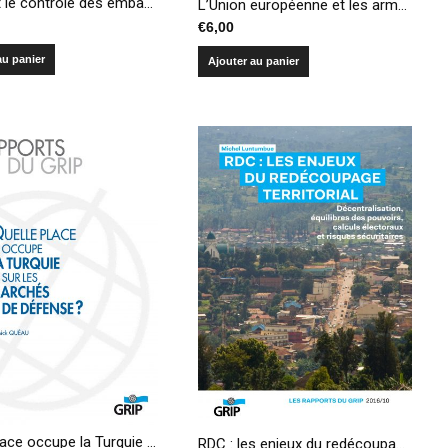
L’ONU et le contrôle des embargos sur les armes – Entre surveillance et vérification
L’Union européenne et les armes légères – Une pluralité de politiques pour une problématique globale
€
6,00
au panier
Ajouter au panier
Quelle place occupe la Turquie sur les marchés de défense?
RDC : les enjeux du redécoupage territorial – Décentralisation, équilibres des pouvoirs, calculs électoraux et risques sécuritaires