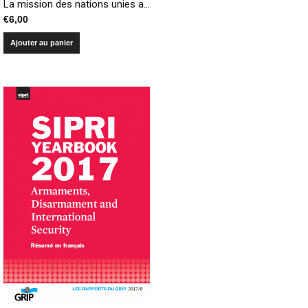
La mission des nations unies au Congo – Le laboratoire de la paix introuvable
€
6,00
Ajouter au panier