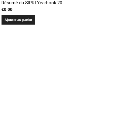
Résumé du SIPRI Yearbook 2017 – Armements, désarmement et sécurité internationale
€
0,00
Ajouter au panier