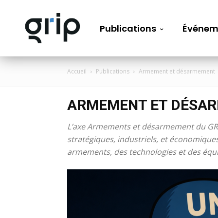
Publications
Événem
Accueil
Publications
Armement et désarmement
ARMEMENT ET DÉSA
L’axe
Armements et désarmement
du GRI
stratégiques, industriels, et économiques
armements, des technologies et des équip