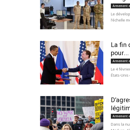
Armement e
Le dévelop
l’échelle m
La fin
pour...
Armement e
Le 4 févri
États-Unis e
D’agre
légiti
Armement e
Dans la nu