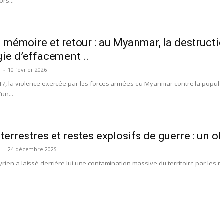
rs...
, mémoire et retour : au Myanmar, la destruc
gie d’effacement...
-
10 février 2026
17, la violence exercée par les forces armées du Myanmar contre la popula
un...
terrestres et restes explosifs de guerre : un ob
-
24 décembre 2025
syrien a laissé derrière lui une contamination massive du territoire par les