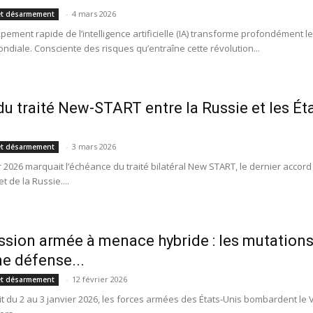
-
4 mars 2026
t désarmement
pement rapide de l’intelligence artificielle (IA) transforme profondément 
ondiale. Consciente des risques qu’entraîne cette révolution...
 du traité New-START entre la Russie et les Ét
-
3 mars 2026
t désarmement
er 2026 marquait l’échéance du traité bilatéral New START, le dernier accor
t de la Russie....
ssion armée à menace hybride : les mutation
me défense...
-
12 février 2026
t désarmement
it du 2 au 3 janvier 2026, les forces armées des États-Unis bombardent le 