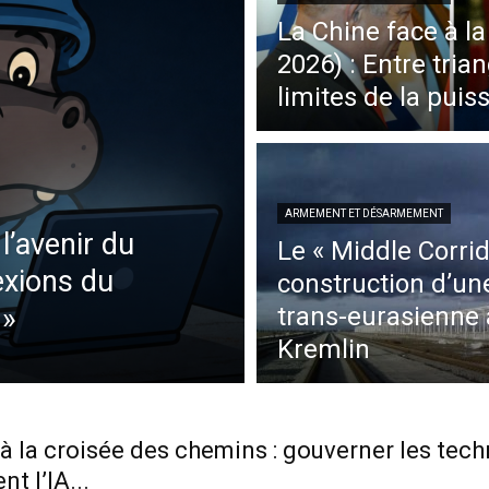
La Chine face à la
2026) : Entre tria
limites de la puis
ARMEMENT ET DÉSARMEMENT
’avenir du
Le « Middle Corridor
lexions du
construction d’une
 »
trans-eurasienne 
Kremlin
à la croisée des chemins : gouverner les tec
nt l’IA...