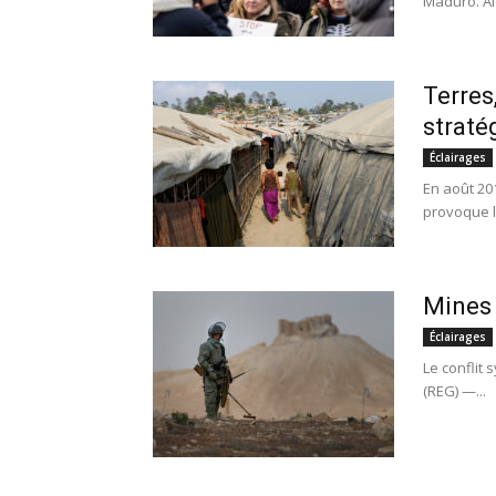
Maduro. Alo
Terres
straté
Éclairages
En août 20
provoque l’
Mines 
Éclairages
Le conflit 
(REG) —...