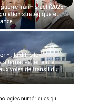
 guerre Iran–Israël (2025–
ngulation stratégique et
sance
 » : la difficile
 alternative terrestre
aux voies de transit du
hnologies numériques qui