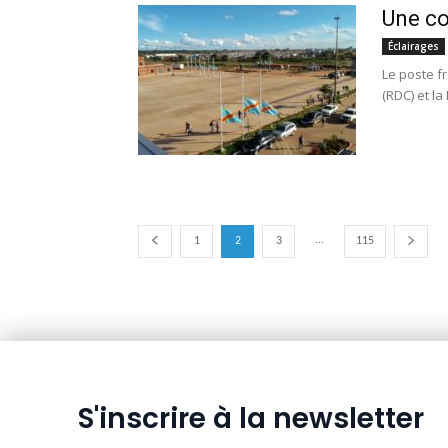
Une co
Éclairages
Le poste f
(RDC) et la
...
1
2
3
115
S'inscrire à la newsletter