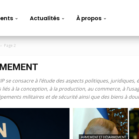
ents
Actualités
À propos
Page 2
RMEMENT
P se consacre à l’étude des aspects politiques, juridiques, 
 liés à la conception, à la production, au commerce, à l’usa
ements militaires et de sécurité ainsi que des biens à dou
ARMEMENT ET DÉSARMEMENT