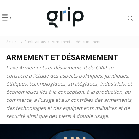
Accueil
Publications
Armement et désarmement
ARMEMENT ET DÉSARMEMENT
L’axe
Armements et désarmement
du GRIP se
consacre à l’étude des aspects politiques, juridiques,
éthiques, technologiques, stratégiques, industriels, et
économiques liés à la conception, à la production, au
commerce, à l’usage et aux contrôles des armements,
des technologies et des équipements militaires et de
sécurité ainsi que des biens à double usage.