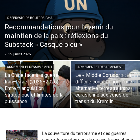
OBSERVATOIRE BOUTROS-GHALI
Recommandations pour l’avenir du
maintien de la paix : réflexions du
Substack « Casque bleu »
-
15 juillet 2026
ARMEMENT ET DÉSARMEMENT
ARMEMENT ET DÉSARMEMENT
La Chine face à la guerre
Le « Middle Corridor » : la
Iran–Israël (2025–2026) :
difficile construction d’une
Entre triangulation
alternative terrestre trans-
stratégique et limites de la
eurasienne aux voies de
puissance
transit du Kremlin
La couverture du terrorisme et des guerres
contre-terroristes dans la presse francophone