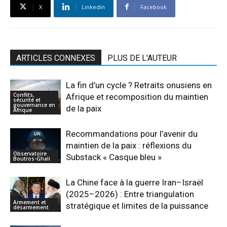
X
Linkedin
Facebook
ARTICLES CONNEXES
PLUS DE L'AUTEUR
La fin d’un cycle ? Retraits onusiens en
Conflits,
Afrique et recomposition du maintien
sécurité et
gouvernance en
de la paix
Afrique
Recommandations pour l’avenir du
maintien de la paix : réflexions du
Observatoire
Substack « Casque bleu »
Boutros-Ghali
La Chine face à la guerre Iran–Israël
(2025–2026) : Entre triangulation
Armement et
stratégique et limites de la puissance
désarmement