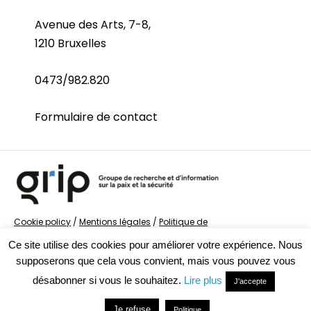
Avenue des Arts, 7-8,
1210 Bruxelles
0473/982.820
Formulaire de contact
Cookie policy
/
Mentions légales
/
Politique de
confidentialité
/
© Groupe de recherche sur la Paix et
Ce site utilise des cookies pour améliorer votre expérience. Nous
la Sécurité
supposerons que cela vous convient, mais vous pouvez vous
désabonner si vous le souhaitez.
Lire plus
J'accepte
Je refuse
Politique