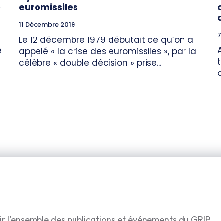
é
euromissiles
11 Décembre 2019
7
Le 12 décembre 1979 débutait ce qu’on a
e
appelé « la crise des euromissiles », par la
célèbre « double décision » prise...
ir l'ensemble des publications et événements du GRIP.