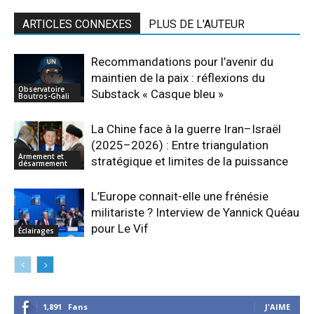
ARTICLES CONNEXES
PLUS DE L'AUTEUR
Recommandations pour l’avenir du
maintien de la paix : réflexions du
Observatoire
Substack « Casque bleu »
Boutros-Ghali
La Chine face à la guerre Iran–Israël
(2025–2026) : Entre triangulation
Armement et
stratégique et limites de la puissance
désarmement
L’Europe connait-elle une frénésie
militariste ? Interview de Yannick Quéau
pour Le Vif
Éclairages
1,891
Fans
J'AIME