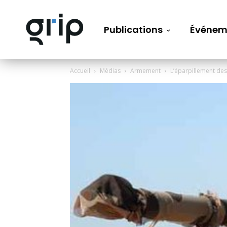
Publications
Événem
Accueil
Médias
Armement
L’éparpillement des 