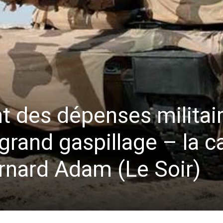
t des dépenses militai
 grand gaspillage – la c
rnard Adam (Le Soir)