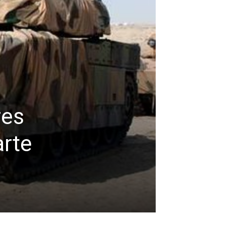
res
arte