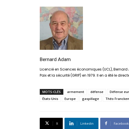
Bernard Adam
Licencié en Sciences économiques (UCL), Bernard 
Paix et la sécurité (GRIP) en 1979. Il en a été le direc
MOTS-CLÉS
armement
défense
Défense eu
États-Unis
Europe
gaspillage
Théo Francke
X
Linkedin
Facebook