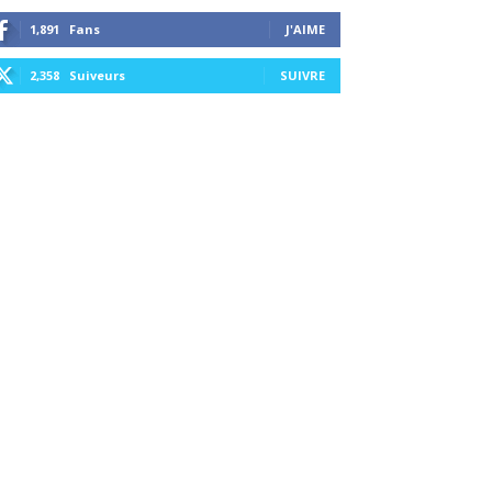
1,891
Fans
J'AIME
2,358
Suiveurs
SUIVRE