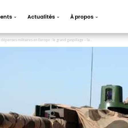
ents
Actualités
À propos
dépenses militaires en Europe : le grand gaspillage – la...