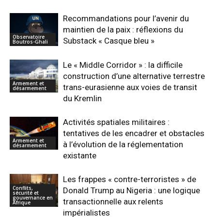
Recommandations pour l’avenir du
maintien de la paix : réflexions du
Observatoire
Substack « Casque bleu »
Boutros-Ghali
Le « Middle Corridor » : la difficile
construction d’une alternative terrestre
Armement et
trans-eurasienne aux voies de transit
désarmement
du Kremlin
Activités spatiales militaires :
tentatives de les encadrer et obstacles
Armement et
à l’évolution de la réglementation
désarmement
existante
Les frappes « contre-terroristes » de
Conflits,
Donald Trump au Nigeria : une logique
sécurité et
gouvernance en
transactionnelle aux relents
Afrique
impérialistes