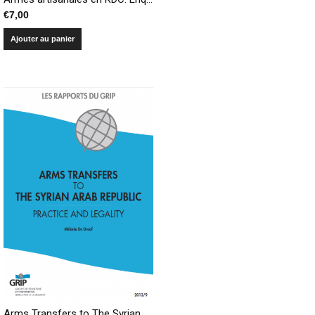
€
7,00
Ajouter au panier
Arms Transfers to The Syrian Arab Republic : Practice and Legality