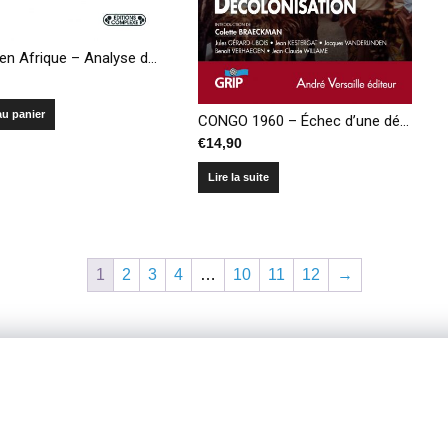
Conflits en Afrique – Analyse des crises et pistes pour une prévention
au panier
CONGO 1960 – Échec d’une décolonisation
€
14,90
Lire la suite
1
2
3
4
…
10
11
12
→