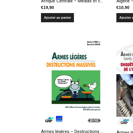
Afrique Centrale – Médias et conflits: vecteurs de guerre ou acteurs de paix
€
10,90
€
19,90
Ajouter 
Ajouter au panier
Armes légères – Destructions massives