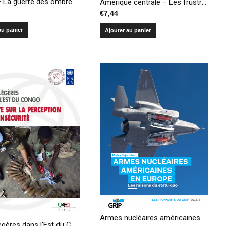
Algérie – La guerre des ombres. Les non-dits d’une tragédie
Amérique centrale – Les frustrations de la paix
€
7,44
au panier
Ajouter au panier
Armes nucléaires américaines en Europe : les raisons du statu quo
Armes légères dans l’Est du Congo – Enquête sur la perception de l’insécurité