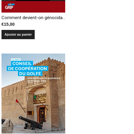
Comment devient-on génocidaire? Et si nous étions tous capables de massacrer nos voisins (réédition)
€
15,00
Ajouter au panier