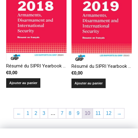
Résumé du SIPRI Yearbook 2018 – Armements, désarmement et sécurité internationale
Résumé du SIPRI Yearbook 2019 – Armements, désarmement et sécurité internationale
€
0,00
€
0,00
Ajouter au panier
Ajouter au panier
←
1
2
3
…
7
8
9
10
11
12
→