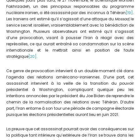
Quelques jours plus tard, le 27 novembre, le scientifique Mohsen
Fakhrizadeh, un des principaux responsables du programme
nucléaire iranien, a été assassiné par des inconnus à Téhéran
[19]
.
Les Iraniens ont estimé qu’il s’agissait d’une attaque du
Mossad,
le
service secret israélien, vraisemblablement avec la bénédiction de
Washington. Plusieurs observateurs ont estimé qu’il s’agissait
d’une provocation, visant à pousser l’Iran à réagir avec des
représailles, ce qui aurait entraîné sa condamnation sur la scène
internationale et le mettrait ainsi en position de faute
stratégique
[20]
.
Ce genre de provocation intervient à un double moment clé dans
l’agenda des relations américano-iraniennes. D’une part, cet
assassinat intervient à la veille de la transition du pouvoir
présidentiel à Washington, compliquant quelque peu les
intentions annoncées par le président élu Joe Biden de reprendre le
chemin de la normalisation des relations avec Téhéran. D’autre
part, l’Iran entame à son tour une période de campagne électorale
puisque les élections présidentielles auront lieu en juin 2021.
La preuve que cet assassinat pourrait avoir des conséquences sur
la politique tant intérieure qu’extérieure de l’Iran se trouve dans les