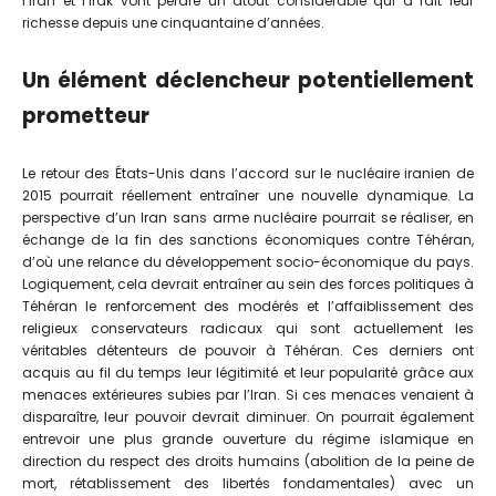
l’Iran et l’Irak vont perdre un atout considérable qui a fait leur
richesse depuis une cinquantaine d’années.
Un élément déclencheur potentiellement
prometteur
Le retour des États-Unis dans l’accord sur le nucléaire iranien de
2015 pourrait réellement entraîner une nouvelle dynamique. La
perspective d’un Iran sans arme nucléaire pourrait se réaliser, en
échange de la fin des sanctions économiques contre Téhéran,
d’où une relance du développement socio-économique du pays.
Logiquement, cela devrait entraîner au sein des forces politiques à
Téhéran le renforcement des modérés et l’affaiblissement des
religieux conservateurs radicaux qui sont actuellement les
véritables détenteurs de pouvoir à Téhéran. Ces derniers ont
acquis au fil du temps leur légitimité et leur popularité grâce aux
menaces extérieures subies par l’Iran. Si ces menaces venaient à
disparaître, leur pouvoir devrait diminuer. On pourrait également
entrevoir une plus grande ouverture du régime islamique en
direction du respect des droits humains (abolition de la peine de
mort, rétablissement des libertés fondamentales) avec un