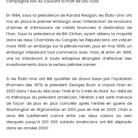
compagnie
Iran Air,
causant la mort de 290 civils.
En 1984, sous la présidence de Ronald Reagan, les États-Unis ont
mis en place le premier embargo avec l’interdiction de livraisons
d’armes et d’émissions de crédits financiers à destination de
l’Iran. Sous la présidence de Bill Clinton, ayant obtenu la majorité
dans les deux Chambres du Congrès, les Républicains ont voté en
mars 1995 un embargo sur le pétrole iranien, puis en mai 1995, un
embargo interdisant tout commerce avec l’Iran, et enfin en 1996,
une loi interdisant à toute entreprise étrangère d’effectuer des
investissements dans le secteur pétrolier iranien.
Si les États-Unis ont été qualifiés de
Grand Satan
par l’ayatollah
Khomeini dès 1979, le président Georges Bush a classé l’Iran en
2002 dans l’
Axe du Mal
, avec l’Irak et la Corée du Nord. Au-delà de
la rhétorique du président américain, Téhéran s’est senti menacé
de façon de plus en plus concrète après l’entrée en guerre de
Washington en Afghanistan en 2001, puis en Irak en 2003. L’Iran a
ainsi été subitement coincé entre ces deux voisins au sein
desquels jusqu’à 200 000 soldats américains ont été déployés
dans les années 2000.