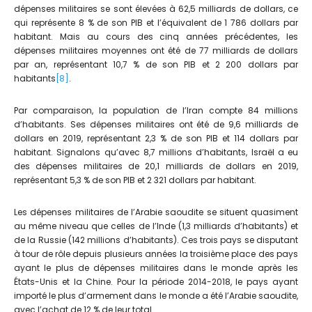
dépenses militaires se sont élevées à 62,5 milliards de dollars, ce
qui représente 8 % de son PIB et l’équivalent de 1 786 dollars par
habitant. Mais au cours des cinq années précédentes, les
dépenses militaires moyennes ont été de 77 milliards de dollars
par an, représentant 10,7 % de son PIB et 2 200 dollars par
habitants
[8]
.
Par comparaison, la population de l’Iran compte 84 millions
d’habitants. Ses dépenses militaires ont été de 9,6 milliards de
dollars en 2019, représentant 2,3 % de son PIB et 114 dollars par
habitant. Signalons qu’avec 8,7 millions d’habitants, Israël a eu
des dépenses militaires de 20,1 milliards de dollars en 2019,
représentant 5,3 % de son PIB et 2 321 dollars par habitant.
Les dépenses militaires de l’Arabie saoudite se situent quasiment
au même niveau que celles de l’Inde (1,3 milliards d’habitants) et
de la Russie (142 millions d’habitants). Ces trois pays se disputant
à tour de rôle depuis plusieurs années la troisième place des pays
ayant le plus de dépenses militaires dans le monde après les
États-Unis et la Chine. Pour la période 2014-2018, le pays ayant
importé le plus d’armement dans le monde a été l’Arabie saoudite,
avec l’achat de 12 % de leur total.