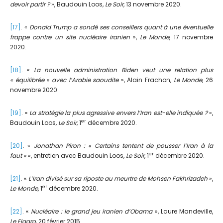
devoir partir ?
», Baudouin Loos,
Le Soir
, 13 novembre 2020.
[17]
. «
Donald Trump a sondé ses conseillers quant à une éventuelle
frappe contre un site nucléaire iranien
»,
Le Monde
, 17 novembre
2020.
[18]
. «
La nouvelle administration Biden veut une relation plus
« équilibrée » avec l’Arabie saoudite
», Alain Frachon,
Le Monde
, 26
novembre 2020
[19]
. «
La stratégie la plus agressive envers l’Iran est-elle indiquée ?
»,
er
Baudouin Loos
, Le Soir
, 1
décembre 2020.
[20]
. «
Jonathan Piron : « Certains tentent de pousser l’Iran à la
er
faut »
», entretien avec Baudouin Loos,
Le Soir
, 1
décembre 2020.
[21]
. «
L’Iran divisé sur sa riposte au meurtre de Mohsen Fakhrizadeh
»,
er
Le Monde,
1
décembre 2020.
[22]
. «
Nucléaire : le grand jeu iranien d’Obama
», Laure Mandeville,
Le Figaro
, 20 février 2015.