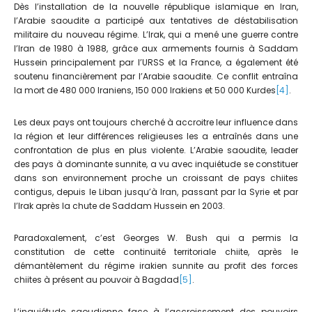
Dès l’installation de la nouvelle république islamique en Iran,
l’Arabie saoudite a participé aux tentatives de déstabilisation
militaire du nouveau régime. L’Irak, qui a mené une guerre contre
l’Iran de 1980 à 1988, grâce aux armements fournis à Saddam
Hussein principalement par l’URSS et la France, a également été
soutenu financièrement par l’Arabie saoudite. Ce conflit entraîna
la mort de 480 000 Iraniens, 150 000 Irakiens et 50 000 Kurdes
[4]
.
Les deux pays ont toujours cherché à accroitre leur influence dans
la région et leur différences religieuses les a entraînés dans une
confrontation de plus en plus violente. L’Arabie saoudite, leader
des pays à dominante sunnite, a vu avec inquiétude se constituer
dans son environnement proche un croissant de pays chiites
contigus, depuis le Liban jusqu’à Iran, passant par la Syrie et par
l’Irak après la chute de Saddam Hussein en 2003.
Paradoxalement, c’est Georges W. Bush qui a permis la
constitution de cette continuité territoriale chiite, après le
démantèlement du régime irakien sunnite au profit des forces
chiites à présent au pouvoir à Bagdad
[5]
.
L’inquiétude saoudienne face à l’accroissement des pouvoirs