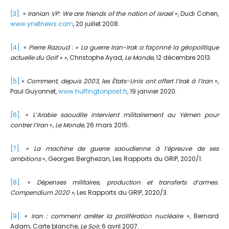
[3]
. «
Iranian VP: We are friends of the nation of Israel
», Dudi Cohen,
www.ynetnews.com
, 20 juillet 2008.
[4]
. «
Pierre Razoud : « La guerre Iran-Irak a façonné la géopolitique
actuelle du Golf » »,
Christophe Ayad,
Le
Monde
, 12 décembre 2013.
[5]
.«
Comment, depuis 2003, les États-Unis ont offert l’Irak à l’Iran
»,
Paul Guyonnet,
www.huffingtonpost.fr
, 19 janvier 2020.
[6]
. «
L’Arabie saoudite intervient militairement au Yémen pour
contrer
l’Iran
»,
Le Monde,
26 mars 2015.
[7]
. «
La machine de guerre saoudienne à l’épreuve de ses
ambitions
», Georges Berghezan, Les Rapports du GRIP, 2020/1.
[8]
. «
Dépenses militaires, production et transferts d’armes.
Compendium 2020 »,
Les Rapports du GRIP, 2020/3.
[9]
. «
Iran : comment arrêter la prolifération nucléaire
», Bernard
Adam, Carte blanche,
Le Soir
, 6 avril 2007.