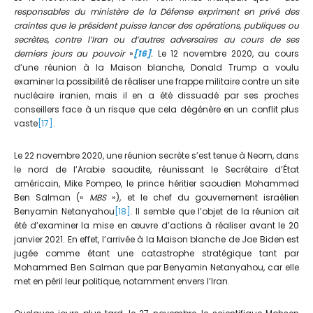
responsables du ministère de la Défense expriment en privé des
craintes que le président puisse lancer des opérations, publiques ou
secrètes, contre l’Iran ou d’autres adversaires au cours de ses
derniers jours au pouvoir
»
[16]
.
Le 12 novembre 2020, au cours
d’une réunion à la Maison blanche, Donald Trump a voulu
examiner la possibilité de réaliser une frappe militaire contre un site
nucléaire iranien, mais il en a été dissuadé par ses proches
conseillers face à un risque que cela dégénère en un conflit plus
vaste
[17]
.
Le 22 novembre 2020, une réunion secrète s’est tenue à Neom, dans
le nord de l’Arabie saoudite, réunissant le Secrétaire d’État
américain, Mike Pompeo, le prince héritier saoudien Mohammed
Ben Salman («
MBS
»), et le chef du gouvernement israélien
Benyamin Netanyahou
[18]
. Il semble que l’objet de la réunion ait
été d’examiner la mise en œuvre d’actions à réaliser avant le 20
janvier 2021. En effet, l’arrivée à la Maison blanche de Joe Biden est
jugée comme étant une catastrophe stratégique tant par
Mohammed Ben Salman que par Benyamin Netanyahou, car elle
met en péril leur politique, notamment envers l’Iran.