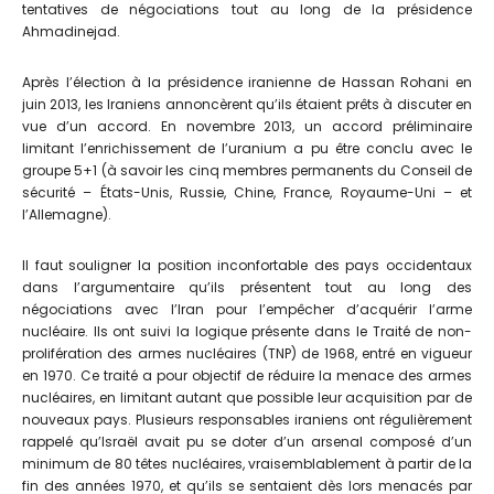
tentatives de négociations tout au long de la présidence
Ahmadinejad.
Après l’élection à la présidence iranienne de Hassan Rohani en
juin 2013, les Iraniens annoncèrent qu’ils étaient prêts à discuter en
vue d’un accord. En novembre 2013, un accord préliminaire
limitant l’enrichissement de l’uranium a pu être conclu avec le
groupe 5+1 (à savoir les cinq membres permanents du Conseil de
sécurité – États-Unis, Russie, Chine, France, Royaume-Uni – et
l’Allemagne).
Il faut souligner la position inconfortable des pays occidentaux
dans l’argumentaire qu’ils présentent tout au long des
négociations avec l’Iran pour l’empêcher d’acquérir l’arme
nucléaire. Ils ont suivi la logique présente dans le Traité de non-
prolifération des armes nucléaires (TNP) de 1968, entré en vigueur
en 1970. Ce traité a pour objectif de réduire la menace des armes
nucléaires, en limitant autant que possible leur acquisition par de
nouveaux pays. Plusieurs responsables iraniens ont régulièrement
rappelé qu’Israël avait pu se doter d’un arsenal composé d’un
minimum de 80 têtes nucléaires, vraisemblablement à partir de la
fin des années 1970, et qu’ils se sentaient dès lors menacés par