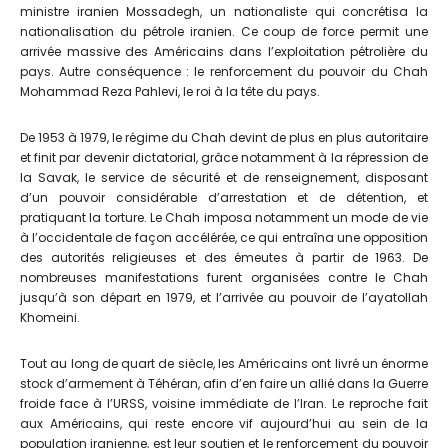
ministre iranien Mossadegh, un nationaliste qui concrétisa la
nationalisation du pétrole iranien. Ce coup de force permit une
arrivée massive des Américains dans l’exploitation pétrolière du
pays. Autre conséquence : le renforcement du pouvoir du Chah
Mohammad Reza Pahlevi, le roi à la tête du pays.
De 1953 à 1979, le régime du Chah devint de plus en plus autoritaire
et finit par devenir dictatorial, grâce notamment à la répression de
la Savak, le service de sécurité et de renseignement, disposant
d’un pouvoir considérable d’arrestation et de détention, et
pratiquant la torture. Le Chah imposa notamment un mode de vie
à l’occidentale de façon accélérée, ce qui entraîna une opposition
des autorités religieuses et des émeutes à partir de 1963. De
nombreuses manifestations furent organisées contre le Chah
jusqu’à son départ en 1979, et l’arrivée au pouvoir de l’ayatollah
Khomeini.
Tout au long de quart de siècle, les Américains ont livré un énorme
stock d’armement à Téhéran, afin d’en faire un allié dans la Guerre
froide face à l’URSS, voisine immédiate de l’Iran. Le reproche fait
aux Américains, qui reste encore vif aujourd’hui au sein de la
population iranienne, est leur soutien et le renforcement du pouvoir