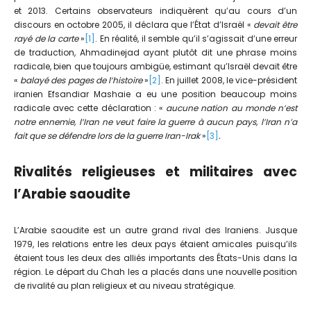
et 2013. Certains observateurs indiquèrent qu’au cours d’un
discours en octobre 2005, il déclara que l’État d’Israël «
devait être
rayé de la carte
»
[1]
. En réalité, il semble qu’il s’agissait d’une erreur
de traduction, Ahmadinejad ayant plutôt dit une phrase moins
radicale, bien que toujours ambigüe, estimant qu’Israël devait être
«
balayé des pages de l’histoire
»
[2]
. En juillet 2008, le vice-président
iranien Efsandiar Mashaie a eu une position beaucoup moins
radicale avec cette déclaration : «
aucune nation au monde n’est
notre ennemie, l’Iran ne veut faire la guerre à aucun pays, l’Iran n’a
fait que se défendre lors de la guerre Iran-Irak
»
[3]
.
Rivalités religieuses et militaires avec
l’Arabie saoudite
L’Arabie saoudite est un autre grand rival des Iraniens. Jusque
1979, les relations entre les deux pays étaient amicales puisqu’ils
étaient tous les deux des alliés importants des États-Unis dans la
région. Le départ du Chah les a placés dans une nouvelle position
de rivalité au plan religieux et au niveau stratégique.