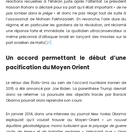
réactions recueillies à Téhéran juste après l’attentat. Le président
Hassan Rohani a déclaré pour sa part qu’il était important «
de ne
pas tomber dans le piège
» et donc ne pas réagir tout de suite à
l’assassinat de Mohsen Fakhrizadeh. En revanche, l’aile dure du
régime, et en particulier les gardiens de la révolution, ont réclamé
une réponse forte et immédiate. Le quotidien ultraconservateur a
même préconisé d’attaquer Israël en lançant des missiles sur le
port israélien de Haïfa
[21]
.
Un accord permettant le début d’une
pacification du Moyen Orient
Le retour des États-Unis au sein de l’accord nucléaire iranien de
2015 a été annoncé par Joe Biden. La parenthèse Trump devrait
donc se refermer. La poursuite des objectifs tracés par Barack
Obama pourrait alors reprendre son cours.
En janvier 2014, dans une interview au journal
New Yorker,
Obama
expliquait qu’il voulait trouver au Moyen-Orient «
un nouvel
équilibre géostratégique, moins turbulent que le paysage de guerre
civile
,
de terreur et de batailles sectaires
», précisant que «
l’Iran