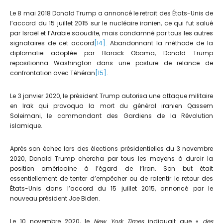
Le 8 mai 2018 Donald Trump a annoncé le retrait des États-Unis de
l’accord du 15 juillet 2015 sur le nucléaire iranien, ce qui fut salué
par Israël et l’Arabie saoudite, mais condamné par tous les autres
signataires de cet accord
[14]
. Abandonnant la méthode de la
diplomatie adoptée par Barack Obama, Donald Trump
repositionna Washington dans une posture de relance de
confrontation avec Téhéran
[15]
.
Le 3 janvier 2020, le président Trump autorisa une attaque militaire
en Irak qui provoqua la mort du général iranien Qassem
Soleimani, le commandant des Gardiens de la Révolution
islamique.
Après son échec lors des élections présidentielles du 3 novembre
2020, Donald Trump chercha par tous les moyens à durcir la
position américaine à l’égard de l’Iran. Son but était
essentiellement de tenter d’empêcher ou de ralentir le retour des
États-Unis dans l’accord du 15 juillet 2015, annoncé par le
nouveau président Joe Biden.
Le 10 novembre 2020, le
New York Times
indiquait que «
des