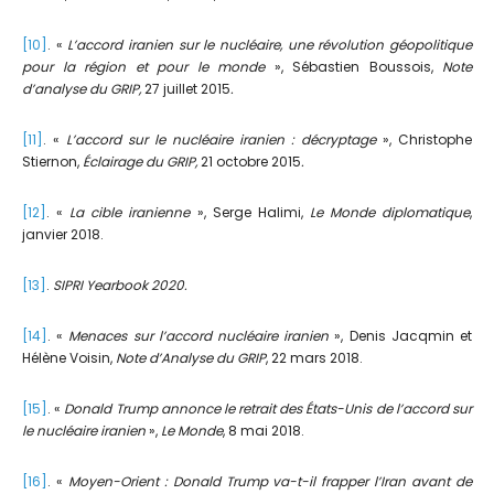
[10]
. «
L’accord iranien sur le nucléaire, une révolution géopolitique
pour la région et pour le monde
», Sébastien Boussois,
Note
d’analyse du GRIP,
27 juillet 2015
.
[11]
. «
L’accord sur le nucléaire iranien : décryptage
», Christophe
Stiernon,
Éclairage du GRIP,
21 octobre 2015
.
[12]
. «
La cible iranienne
», Serge Halimi,
Le Monde diplomatique
,
janvier 2018.
[13]
.
SIPRI Yearbook 2020.
[14]
. «
Menaces sur l’accord nucléaire iranien
», Denis Jacqmin et
Hélène Voisin,
Note d’Analyse du GRIP
, 22 mars 2018.
[15]
. «
Donald Trump annonce le retrait des États-Unis de l’accord sur
le nucléaire iranien
»,
Le Monde
, 8 mai 2018.
[16]
. «
Moyen-Orient : Donald Trump va-t-il frapper l’Iran avant de