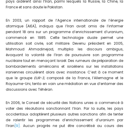
pays aidèrent ainsi l’Iran, parmi lesquels la Russie, la Chine, la
France et sans doute le Pakistan.
En 2003, un rapport de l’Agence internationale de l’énergie
atomique (AIEA), indiqua que l’Iran avait omis de l’informer
pendant 18 ans sur un programme d’enrichissement d’uranium,
commencé en 1985. Cette technologie duale permet une
utilisation soit civile, soit militaire. Devenu président en 2005,
Mahmoud Ahmadinejad, multiplia les discours ambigus,
évoquant la volonté de l’Iran de poursuivre son programme
nucléaire tout en menaçant Israël. Des rumeurs de préparation de
bombardements américains et israéliens sur les installations
iraniennes circulèrent alors avec insistance. C’est à ce moment
que le groupe
EUR-3
, composé de la France, l’Allemagne et le
Royaume-Uni, tenta en vain une médiation en vue d’entamer des
discussions avec Téhéran.
En 2006, le Conseil de sécurité des Nations unies a commencé à
voter des résolutions sanctionnant l’Iran. Par la suite, les pays
occidentaux adoptèrent plusieurs autres sanctions afin de tenter
de ralentir les programmes d’enrichissement d’uranium par
l’Iran
[9]
. Aucun progrès ne put être concrétisé au cours des