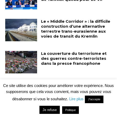
Le « Middle Corridor » : la difficile
construction d’une alternative
terrestre trans-eurasienne aux
voies de transit du Kremlin
La couverture du terrorisme et
des guerres contre-terroristes
dans la presse francophone
Au BEDEX, le premier salon
Ce site utilise des cookies pour améliorer votre expérience. Nous
belge de la défense, l’industrie
supposerons que cela vous convient, mais vous pouvez vous
de l’armement fait son
désabonner si vous le souhaitez.
Lire plus
autopromotion
J'accepte
Je refuse
Politique