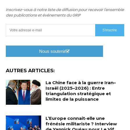
Inscrivez-vous à notre liste de diffusion pour recevoir l'ensemble
des publications et événements du GRIP
S'inscrire
Nous soutenir
AUTRES ARTICLES:
La Chine face à la guerre Iran–
Israël (2025–2026) : Entre
triangulation stratégique et
limites de la puissance
L’Europe connait-elle une
frénésie militariste ? Interview
de Yannick Quéau pour Le Vif