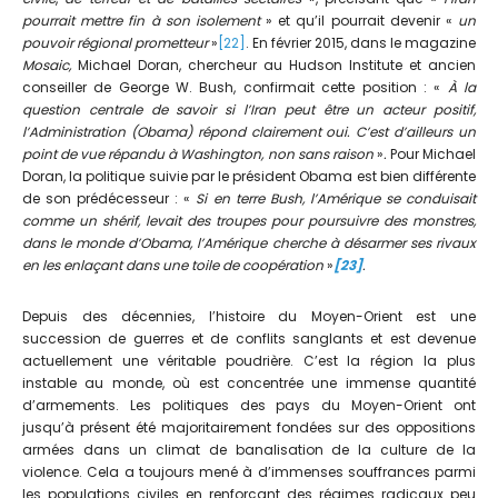
pourrait mettre fin à son isolement
» et qu’il pourrait devenir «
un
pouvoir régional prometteur
»
[22]
. En février 2015, dans le magazine
Mosaic,
Michael Doran, chercheur au Hudson Institute et ancien
conseiller de George W. Bush, confirmait cette position : «
À la
question centrale de savoir si l’Iran peut être un acteur positif,
l’Administration (Obama) répond clairement oui. C’est d’ailleurs un
point de vue répandu à Washington, non sans raison
»
.
Pour Michael
Doran, la politique suivie par le président Obama est bien différente
de son prédécesseur : «
Si en terre Bush, l’Amérique se conduisait
comme un shérif, levait des troupes pour poursuivre des monstres,
dans le monde d’Obama, l’Amérique cherche à désarmer ses rivaux
en les enlaçant dans une toile de coopération
»
[23]
.
Depuis des décennies, l’histoire du Moyen-Orient est une
succession de guerres et de conflits sanglants et est devenue
actuellement une véritable poudrière. C’est la région la plus
instable au monde, où est concentrée une immense quantité
d’armements. Les politiques des pays du Moyen-Orient ont
jusqu’à présent été majoritairement fondées sur des oppositions
armées dans un climat de banalisation de la culture de la
violence. Cela a toujours mené à d’immenses souffrances parmi
les populations civiles en renforçant des régimes radicaux peu