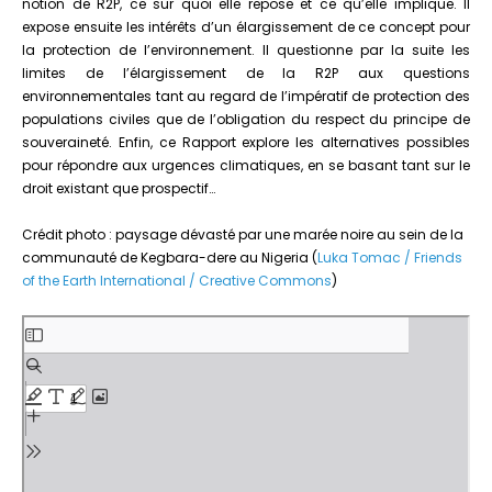
notion de R2P, ce sur quoi elle repose et ce qu’elle implique. Il
expose ensuite les intérêts d’un élargissement de ce concept pour
la protection de l’environnement. Il questionne par la suite les
limites de l’élargissement de la R2P aux questions
environnementales tant au regard de l’impératif de protection des
populations civiles que de l’obligation du respect du principe de
souveraineté. Enfin, ce Rapport explore les alternatives possibles
pour répondre aux urgences climatiques, en se basant tant sur le
droit existant que prospectif…
Crédit photo : paysage dévasté par une marée noire au sein de la
communauté de Kegbara-dere au Nigeria (
Luka Tomac / Friends
of the Earth International / Creative Commons
)
Aller
au
contenu
PDF