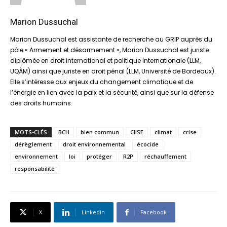
Marion Dussuchal
Marion Dussuchal est assistante de recherche au GRIP auprès du
pôle « Armement et désarmement », Marion Dussuchal est juriste
diplômée en droit international et politique internationale (LLM,
UQÀM) ainsi que juriste en droit pénal (LLM, Université de Bordeaux).
Elle s’intéresse aux enjeux du changement climatique et de
l’énergie en lien avec la paix et la sécurité, ainsi que sur la défense
des droits humains.
MOTS-CLÉS
BCH
bien commun
CIISE
climat
crise
dérèglement
droit environnemental
écocide
environnement
loi
protéger
R2P
réchauffement
responsabilité
X
Linkedin
Facebook