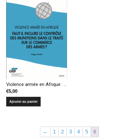
Violence armée en Afrique : Faut-il inclure le contrôle des munitions dans le traité sur le commerce des armes?
€
5,00
Ajouter au panier
←
1
2
3
4
5
6