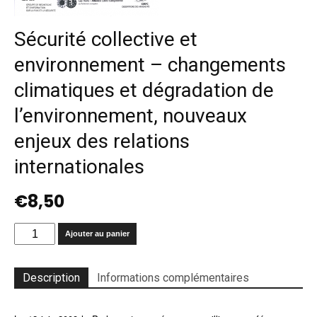
Sécurité collective et
environnement – changements
climatiques et dégradation de
l’environnement, nouveaux
enjeux des relations
internationales
€
8,50
quantité
Ajouter au panier
de
Sécurité
collective
Description
Informations complémentaires
et
environnement