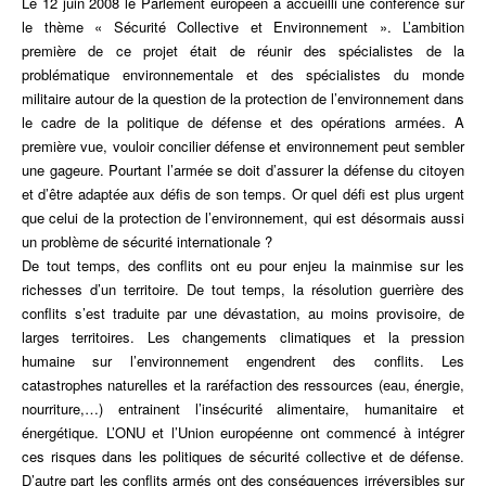
Le 12 juin 2008 le Parlement européen a accueilli une conférence sur
-
changements
le thème « Sécurité Collective et Environnement ». L’ambition
climatiques
première de ce projet était de réunir des spécialistes de la
et
problématique environnementale et des spécialistes du monde
dégradation
militaire autour de la question de la protection de l’environnement dans
de
le cadre de la politique de défense et des opérations armées. A
l'environnement,
première vue, vouloir concilier défense et environnement peut sembler
nouveaux
une gageure. Pourtant l’armée se doit d’assurer la défense du citoyen
enjeux
et d’être adaptée aux défis de son temps. Or quel défi est plus urgent
des
que celui de la protection de l’environnement, qui est désormais aussi
relations
un problème de sécurité internationale ?
internationales
De tout temps, des conflits ont eu pour enjeu la mainmise sur les
richesses d’un territoire. De tout temps, la résolution guerrière des
conflits s’est traduite par une dévastation, au moins provisoire, de
larges territoires. Les changements climatiques et la pression
humaine sur l’environnement engendrent des conflits. Les
catastrophes naturelles et la raréfaction des ressources (eau, énergie,
nourriture,…) entrainent l’insécurité alimentaire, humanitaire et
énergétique. L’ONU et l’Union européenne ont commencé à intégrer
ces risques dans les politiques de sécurité collective et de défense.
D’autre part les conflits armés ont des conséquences irréversibles sur