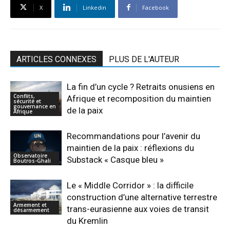
X
Linkedin
Facebook
ARTICLES CONNEXES
PLUS DE L'AUTEUR
La fin d’un cycle ? Retraits onusiens en
Conflits,
Afrique et recomposition du maintien
sécurité et
gouvernance en
de la paix
Afrique
Recommandations pour l’avenir du
maintien de la paix : réflexions du
Observatoire
Substack « Casque bleu »
Boutros-Ghali
Le « Middle Corridor » : la difficile
construction d’une alternative terrestre
Armement et
trans-eurasienne aux voies de transit
désarmement
du Kremlin