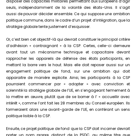
disposer des capacités militaires permettant aux Européens d’agir
seuls, indépendamment de la volonté des états-Unis. Il s’agit
aussi de pouvoir décider ensemble. Ce qui suppose une ambition
politique commune, dans le cadre d’un projet d’intégration, que la
stratégie globale tente justement d’esquisser.
Or, c’est bien cet objectif-là qui devrait constituer le principal critère
d’adhésion « contraignant » à la CSP. Certes, celle-ci demeure
avant tout un mécanisme technique et capacitaire devant
rapprocher les appareils de défense des états participants, en
mettant la barre vers le haut. Mais elle doit reposer aussi sur un
engagement politique de fond, sur une ambition qui doit
apparaitre de manière explicite. Ainsi, les participants à la CSP
pourraient commencer par « adopter » avec conviction et
solennité la stratégie globale de l’UE, en s’engageant fermement à
la mettre en œuvre, plutôt que de se borner à l’ « accueillir avec
intérêt », comme l’ont fait les 28 membres du Conseil européen. Ils
formeraient alors une avant-garde de l’UE, en conférant un sens
politique lisible à la CSP.
Ensuite, ce projet politique de fond que la CSP doit incarner devrait
porter un nom propre, distinct de la PSDC, au même titre que