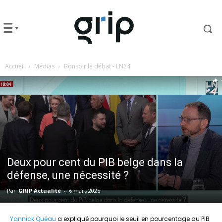
Accueil
Médias
Bonsoir le débat - LN24
Deux pour cent du PIB belge dans la
défense, une nécessité ?
Par
GRIP Actualité
-
6 mars 2025
Yannick Quéau
a expliqué pourquoi le seuil en pourcentage du PIB