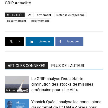
GRIP Actualité
MOTS-CLÉS
2%
armement
Défense européenne
désarmement
Réarmement
X
Linkedin
Facebook
ARTICLES CONNEXES
PLUS DE L'AUTEUR
Le GRIP analyse l’inquiétante
diminution des stocks de missiles
américains pour « Le Vif »
Médias
Yannick Quéau analyse les conclusions
du sommet de l’OTAN à Ankara pour