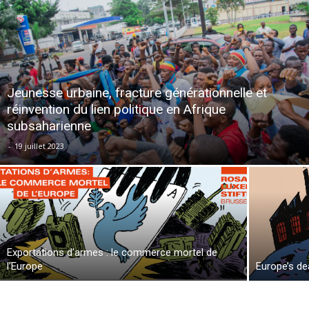
Jeunesse urbaine, fracture générationnelle et
réinvention du lien politique en Afrique
subsaharienne
-
19 juillet 2023
Exportations d’armes : le commerce mortel de
l’Europe
Europe’s de