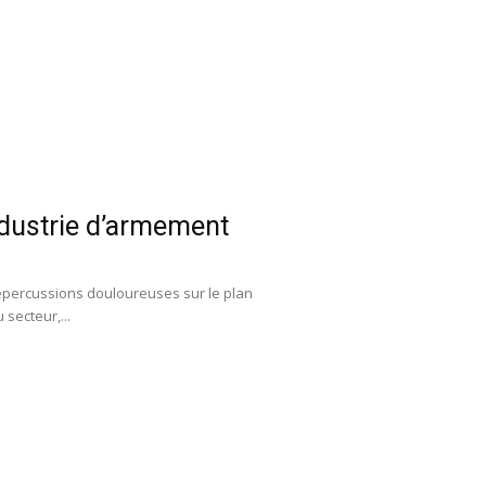
industrie d’armement
répercussions douloureuses sur le plan
secteur,...