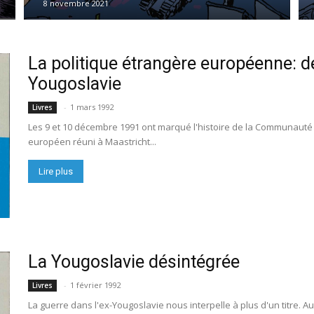
8 novembre 2021
La politique étrangère européenne: d
Yougoslavie
-
1 mars 1992
Livres
Les 9 et 10 décembre 1991 ont marqué l'histoire de la Communauté e
européen réuni à Maastricht...
Lire plus
La Yougoslavie désintégrée
-
1 février 1992
Livres
La guerre dans l'ex-Yougoslavie nous interpelle à plus d'un titre. 