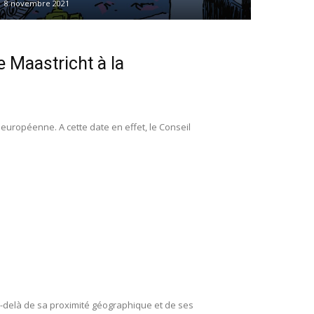
8 novembre 2021
e Maastricht à la
uropéenne. A cette date en effet, le Conseil
Au-delà de sa proximité géographique et de ses