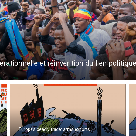
rationnelle et réinvention du lien politiq
Europe’s deadly trade: arms exports