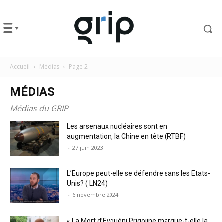
Accueil
Médias
Page 2
MÉDIAS
Médias du GRIP
Les arsenaux nucléaires sont en
augmentation, la Chine en tête (RTBF)
-
27 juin 2023
L’Europe peut-elle se défendre sans les Etats-
Unis? ( LN24)
-
6 novembre 2024
« La Mort d’Evguéni Prigojine marque-t-elle la