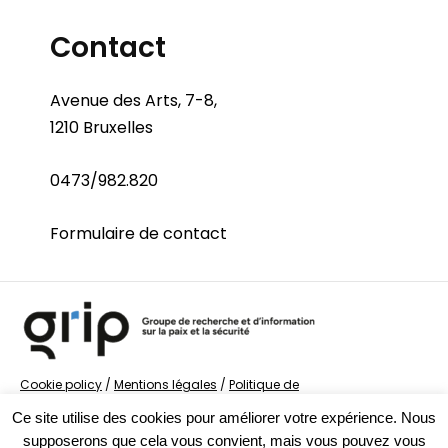
Contact
Avenue des Arts, 7-8,
1210 Bruxelles
0473/982.820
Formulaire de contact
Cookie policy
/
Mentions légales
/
Politique de
confidentialité
/
© Groupe de recherche sur la Paix et
Ce site utilise des cookies pour améliorer votre expérience. Nous
la Sécurité
supposerons que cela vous convient, mais vous pouvez vous