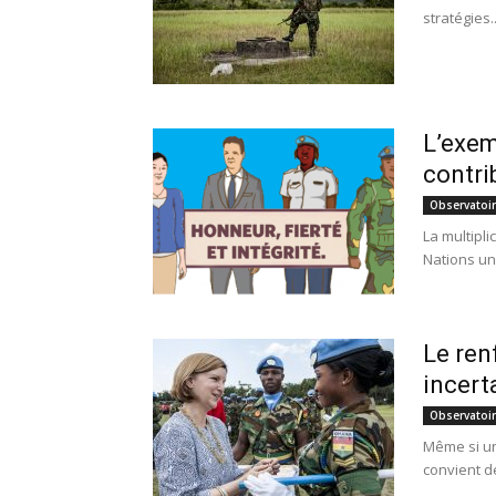
stratégies..
L’exem
contri
Observatoi
La multipl
Nations un
Le ren
incert
Observatoi
Même si un
convient de