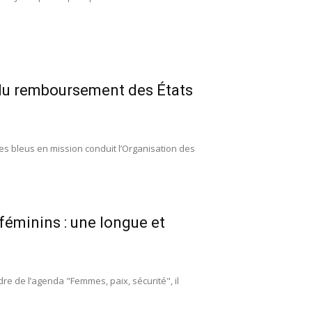
t du remboursement des États
ues bleus en mission conduit l’Organisation des
éminins : une longue et
e de l’agenda "Femmes, paix, sécurité", il