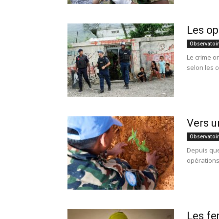
Les op
Observatoi
Le crime o
selon les c
Vers u
Observatoi
Depuis que
opérations 
Les fe