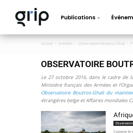
Publications
Événem
Accueil
Activités
Observatoire Boutros-Ghali
P
OBSERVATOIRE BOUT
Le 27 octobre 2016, dans le cadre de l
Ministère français des Armées et l’Orga
Observatoire Boutros-Ghali du maintie
étrangères belge et Affaires mondiales 
Afrique
Observatoi
Comme le r