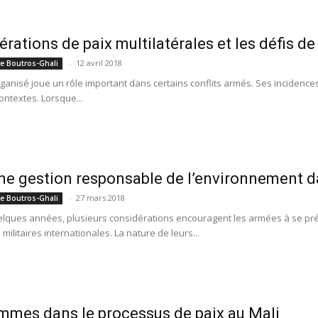
érations de paix multilatérales et les défis de
-
12 avril 2018
re Boutros-Ghali
rganisé joue un rôle important dans certains conflits armés. Ses incidences
ontextes. Lorsque...
ne gestion responsable de l’environnement da
-
27 mars 2018
re Boutros-Ghali
lques années, plusieurs considérations encouragent les armées à se pr
militaires internationales. La nature de leurs...
mmes dans le processus de paix au Mali