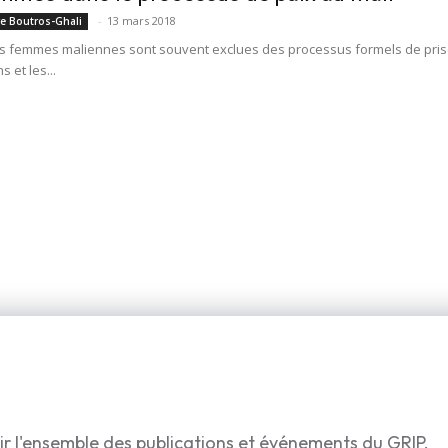
-
13 mars 2018
re Boutros-Ghali
s femmes maliennes sont souvent exclues des processus formels de prise d
s et les...
ir l'ensemble des publications et événements du GRIP.