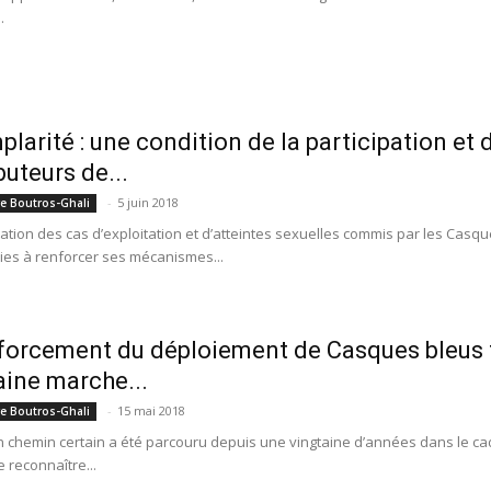
.
plarité : une condition de la participation e
buteurs de...
-
5 juin 2018
re Boutros-Ghali
ication des cas d’exploitation et d’atteintes sexuelles commis par les Casq
ies à renforcer ses mécanismes...
forcement du déploiement de Casques bleus f
aine marche...
-
15 mai 2018
re Boutros-Ghali
 chemin certain a été parcouru depuis une vingtaine d’années dans le cadr
 reconnaître...