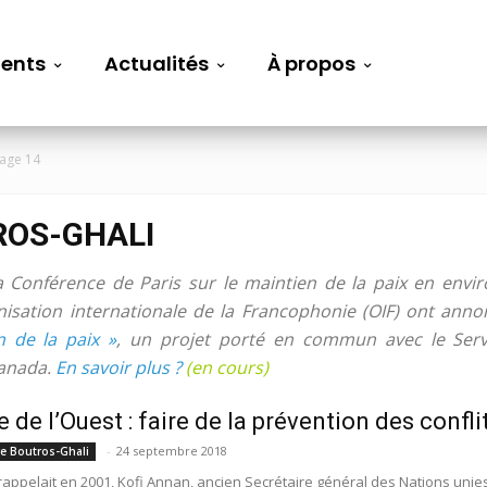
ents
Actualités
À propos
age 14
ROS-GHALI
a Conférence de Paris sur le maintien de la paix en env
nisation internationale de la Francophonie (OIF) ont anno
n de la paix »
, un projet porté en commun avec le Servi
Canada.
En savoir plus ?
(en cours)
 de l’Ouest : faire de la prévention des conflit
-
24 septembre 2018
re Boutros-Ghali
appelait en 2001, Kofi Annan, ancien Secrétaire général des Nations unie