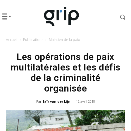
Accueil
Publications
Maintien de la paix
Les opérations de paix
multilatérales et les défis
de la criminalité
organisée
Par
Jaïr van der Lijn
-
12 avril 2018