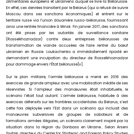
alimentaires européens et ukrainiens auquel se livre la Biélorussie.
En effet, ces denrées transitent par le Belarus (qui a refusé de suivre
Moscou dans ses sanctions économiques) et entrent sur le
territoire russe via l’union douanière russo-biélorusse, fournissant
ainsi une rentrée financière à Minsk. Fin janvier 2017, des sanctions
ont été prises par les autorités de surveillance sanitaire
(Rosselkhoznadzor) contre deux entreprises biélorusses de
transformation de viande accusées de faire rentrer du bœuf
ukrainien en Russie. Loukachenko a immédiatement riposté en
demandant une inculpation du directeur de Rosselkhoznadzor
pour dommage envers l’État biélorusse[v].
Sur le plan militaire, l’armée biélorusse a mené en 2016 des
exercices de grande ampleur avec une mobilisation inédite de ses
réservistes. Si l’ampleur des manœuvres était inhabituelle, le
scénario l’était tout autant. L’armée biélorusse, habituée à des
exercices défensifs sur les frontières occidentales du Belarus, s’est
cette fois déployée vers l’Est dans un scénario qui incluait des
manœuvres subversives de groupes de saboteurs et de
formations armées illégales, un scénario clairement inspiré par la
situation dans la région du Donbass en Ukraine… Selon Arseni
Sivitski, directeur du Center for Strategic and Foreign Policy Studies