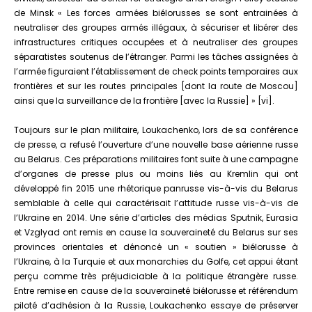
de Minsk « Les forces armées biélorusses se sont entrainées à
neutraliser des groupes armés illégaux, à sécuriser et libérer des
infrastructures critiques occupées et à neutraliser des groupes
séparatistes soutenus de l’étranger. Parmi les tâches assignées à
l’armée figuraient l’établissement de check points temporaires aux
frontières et sur les routes principales [dont la route de Moscou]
ainsi que la surveillance de la frontière [avec la Russie] » [vi].
Toujours sur le plan militaire, Loukachenko, lors de sa conférence
de presse, a refusé l’ouverture d’une nouvelle base aérienne russe
au Belarus. Ces préparations militaires font suite à une campagne
d’organes de presse plus ou moins liés au Kremlin qui ont
développé fin 2015 une rhétorique panrusse vis-à-vis du Belarus
semblable à celle qui caractérisait l’attitude russe vis-à-vis de
l’Ukraine en 2014. Une série d’articles des médias Sputnik, Eurasia
et Vzglyad ont remis en cause la souveraineté du Belarus sur ses
provinces orientales et dénoncé un « soutien » biélorusse à
l’Ukraine, à la Turquie et aux monarchies du Golfe, cet appui étant
perçu comme très préjudiciable à la politique étrangère russe.
Entre remise en cause de la souveraineté biélorusse et référendum
piloté d’adhésion à la Russie, Loukachenko essaye de préserver