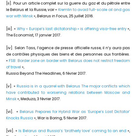
[ii]. Pour un article complet sur la guerre du gaz et du pétrole entre
le Belarus et la Russie, voir «
Kremlin to avoid full-scale oil and gas
war with Minsk
», Belarus in Focus, 25 juillet 2016.
[iii]. «
Why « Europe’s last dictatorship » is offering visa-free entry
»,
The Economist, 17 janvier 2017.
[iv]. Selon Tass, l’agence de presse officielle russe, il n’y aura pas
de contrôles physiques des biens et des personnes aux frontières.
«
FSB: Border zone on border with Belarus does not restrict freedom
of travel
»,
Russia Beyond The Headlines, 6 février 2017.
[v]. «
Russia is in a quarrel with Belarus The major conflicts which
have contributed to worsening relations between Moscow and
Minsk
», Meduza, 3 février 2017.
[vi]. «
Belarus Prepares for Hybrid War as ‘Europe’s Last Dictator’
Knocks Russia
», War is Boring, 5 février 2017.
[vii]. «
Is Belarus and Russia’s ‘brotherly love’ coming to an end
»,