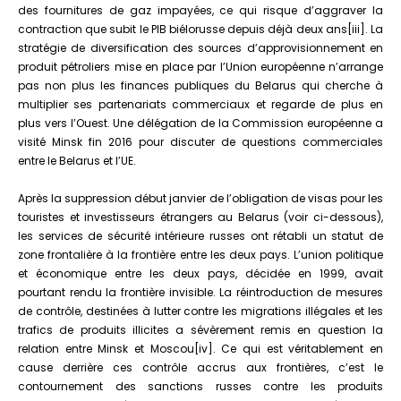
des fournitures de gaz impayées, ce qui risque d’aggraver la
contraction que subit le PIB biélorusse depuis déjà deux ans[iii]. La
stratégie de diversification des sources d’approvisionnement en
produit pétroliers mise en place par l’Union européenne n’arrange
pas non plus les finances publiques du Belarus qui cherche à
multiplier ses partenariats commerciaux et regarde de plus en
plus vers l’Ouest. Une délégation de la Commission européenne a
visité Minsk fin 2016 pour discuter de questions commerciales
entre le Belarus et l’UE.
Après la suppression début janvier de l’obligation de visas pour les
touristes et investisseurs étrangers au Belarus (voir ci-dessous),
les services de sécurité intérieure russes ont rétabli un statut de
zone frontalière à la frontière entre les deux pays. L’union politique
et économique entre les deux pays, décidée en 1999, avait
pourtant rendu la frontière invisible. La réintroduction de mesures
de contrôle, destinées à lutter contre les migrations illégales et les
trafics de produits illicites a sévèrement remis en question la
relation entre Minsk et Moscou[iv]. Ce qui est véritablement en
cause derrière ces contrôle accrus aux frontières, c’est le
contournement des sanctions russes contre les produits