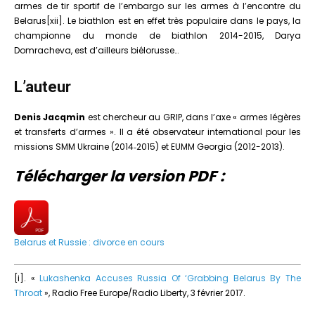
armes de tir sportif de l’embargo sur les armes à l’encontre du
Belarus[xii]. Le biathlon est en effet très populaire dans le pays, la
championne du monde de biathlon 2014-2015, Darya
Domracheva, est d’ailleurs biélorusse…
L’auteur
Denis Jacqmin
est chercheur au GRIP, dans l’axe « armes légères
et transferts d’armes ». Il a été observateur international pour les
missions SMM Ukraine (2014‑2015) et EUMM Georgia (2012-2013).
Télécharger la version PDF :
Belarus et Russie : divorce en cours
[i]. «
Lukashenka Accuses Russia Of ‘Grabbing Belarus By The
Throat
», Radio Free Europe/Radio Liberty, 3 février 2017.