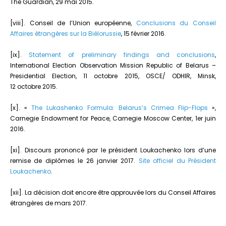
The Guardian, 29 mai 2015.
[viii]. Conseil de l’Union européenne,
Conclusions du Conseil
Affaires étrangères sur la Biélorussie
, 15 février 2016.
[ix].
Statement of preliminary findings and conclusions
,
International Election Observation Mission Republic of Belarus –
Presidential Election, 11 octobre 2015, OSCE/ ODHIR, Minsk,
12 octobre 2015.
[x]. «
The Lukashenko Formula: Belarus’s Crimea Flip-Flops
»,
Carnegie Endowment for Peace, Carnegie Moscow Center, 1er juin
2016.
[xi]. Discours prononcé par le président Loukachenko lors d’une
remise de diplômes le 26 janvier 2017.
Site officiel du Président
Loukachenko
.
[xii]. La décision doit encore être approuvée lors du Conseil Affaires
étrangères de mars 2017.