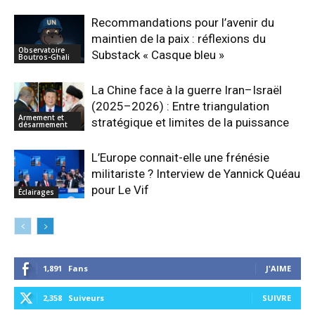
Recommandations pour l’avenir du
maintien de la paix : réflexions du
Observatoire
Substack « Casque bleu »
Boutros-Ghali
La Chine face à la guerre Iran–Israël
(2025–2026) : Entre triangulation
Armement et
stratégique et limites de la puissance
désarmement
L’Europe connait-elle une frénésie
militariste ? Interview de Yannick Quéau
pour Le Vif
Éclairages
1,891
Fans
J'AIME
2,358
Suiveurs
SUIVRE