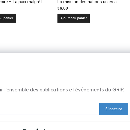
Côte d’Ivoire – La paix malgré l’ONU
La mission des nations unies au Congo – Le laboratoire de la paix introuvable
€
6,00
au panier
Ajouter au panier
ir l'ensemble des publications et événements du GRIP.
S'inscrire