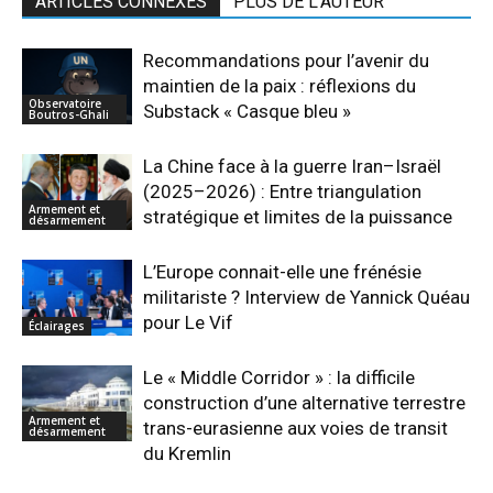
ARTICLES CONNEXES
PLUS DE L'AUTEUR
Recommandations pour l’avenir du
maintien de la paix : réflexions du
Observatoire
Substack « Casque bleu »
Boutros-Ghali
La Chine face à la guerre Iran–Israël
(2025–2026) : Entre triangulation
Armement et
stratégique et limites de la puissance
désarmement
L’Europe connait-elle une frénésie
militariste ? Interview de Yannick Quéau
pour Le Vif
Éclairages
Le « Middle Corridor » : la difficile
construction d’une alternative terrestre
Armement et
trans-eurasienne aux voies de transit
désarmement
du Kremlin