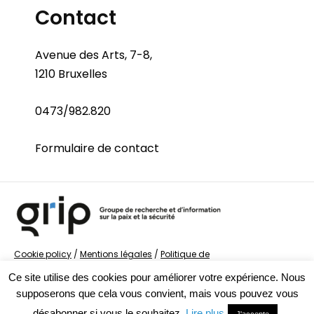
Contact
Avenue des Arts, 7-8,
1210 Bruxelles
0473/982.820
Formulaire de contact
Cookie policy
/
Mentions légales
/
Politique de
confidentialité
/
© Groupe de recherche sur la Paix et
Ce site utilise des cookies pour améliorer votre expérience. Nous
la Sécurité
supposerons que cela vous convient, mais vous pouvez vous
désabonner si vous le souhaitez.
Lire plus