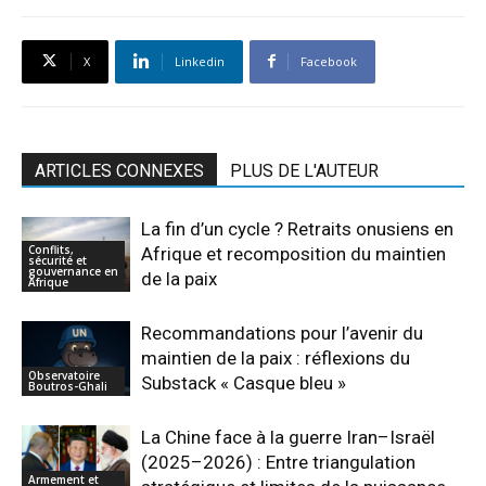
X
Linkedin
Facebook
ARTICLES CONNEXES
PLUS DE L'AUTEUR
La fin d’un cycle ? Retraits onusiens en
Conflits,
Afrique et recomposition du maintien
sécurité et
gouvernance en
de la paix
Afrique
Recommandations pour l’avenir du
maintien de la paix : réflexions du
Observatoire
Substack « Casque bleu »
Boutros-Ghali
La Chine face à la guerre Iran–Israël
(2025–2026) : Entre triangulation
Armement et