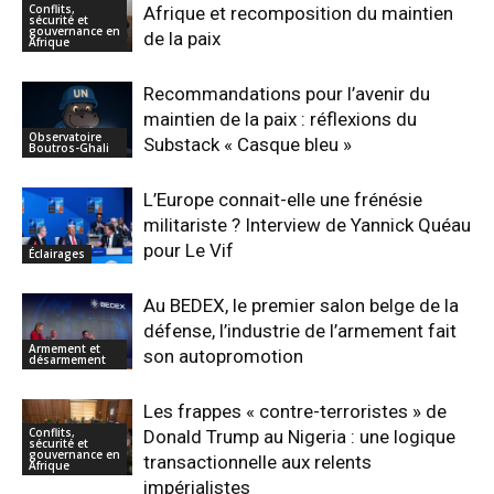
Conflits,
Afrique et recomposition du maintien
sécurité et
gouvernance en
de la paix
Afrique
Recommandations pour l’avenir du
maintien de la paix : réflexions du
Observatoire
Substack « Casque bleu »
Boutros-Ghali
L’Europe connait-elle une frénésie
militariste ? Interview de Yannick Quéau
pour Le Vif
Éclairages
Au BEDEX, le premier salon belge de la
défense, l’industrie de l’armement fait
Armement et
son autopromotion
désarmement
Les frappes « contre-terroristes » de
Conflits,
Donald Trump au Nigeria : une logique
sécurité et
gouvernance en
transactionnelle aux relents
Afrique
impérialistes