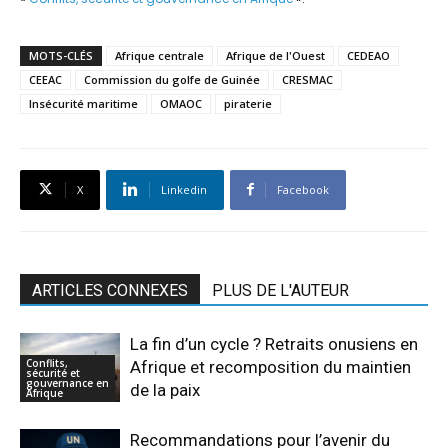
MOTS-CLÉS
Afrique centrale
Afrique de l'Ouest
CEDEAO
CEEAC
Commission du golfe de Guinée
CRESMAC
Insécurité maritime
OMAOC
piraterie
X
Linkedin
Facebook
ARTICLES CONNEXES
PLUS DE L'AUTEUR
La fin d’un cycle ? Retraits onusiens en
Conflits,
Afrique et recomposition du maintien
sécurité et
gouvernance en
de la paix
Afrique
Recommandations pour l’avenir du