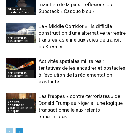
maintien de la paix : réflexions du
Observatoire
Substack « Casque bleu »
Boutros-Ghali
Le « Middle Corridor » : la difficile
construction d’une alternative terrestre
Armement et
trans-eurasienne aux voies de transit
désarmement
du Kremlin
Activités spatiales militaires :
tentatives de les encadrer et obstacles
Armement et
à l’évolution de la réglementation
désarmement
existante
Les frappes « contre-terroristes » de
Conflits,
Donald Trump au Nigeria : une logique
sécurité et
gouvernance en
transactionnelle aux relents
Afrique
impérialistes