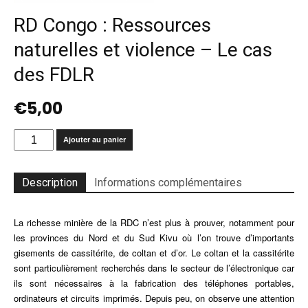
RD Congo : Ressources
naturelles et violence – Le cas
des FDLR
€
5,00
quantité
Ajouter au panier
de
RD
Congo
Description
Informations complémentaires
:
Ressources
La richesse minière de la RDC n’est plus à prouver, notamment pour
naturelles
et
les provinces du Nord et du Sud Kivu où l’on trouve d’importants
violence
gisements de cassitérite, de coltan et d’or. Le coltan et la cassitérite
-
sont particulièrement recherchés dans le secteur de l’électronique car
Le
ils sont nécessaires à la fabrication des téléphones portables,
cas
ordinateurs et circuits imprimés. Depuis peu, on observe une attention