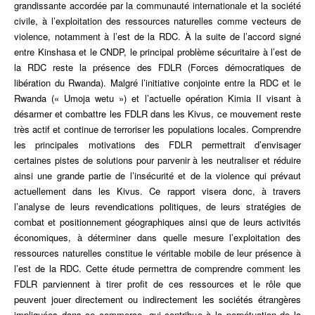
des
grandissante accordée par la communauté internationale et la société
FDLR
civile, à l’exploitation des ressources naturelles comme vecteurs de
violence, notamment à l’est de la RDC. À la suite de l’accord signé
entre Kinshasa et le CNDP, le principal problème sécuritaire à l’est de
la RDC reste la présence des FDLR (Forces démocratiques de
libération du Rwanda). Malgré l’initiative conjointe entre la RDC et le
Rwanda (« Umoja wetu ») et l’actuelle opération Kimia II visant à
désarmer et combattre les FDLR dans les Kivus, ce mouvement reste
très actif et continue de terroriser les populations locales. Comprendre
les principales motivations des FDLR permettrait d’envisager
certaines pistes de solutions pour parvenir à les neutraliser et réduire
ainsi une grande partie de l’insécurité et de la violence qui prévaut
actuellement dans les Kivus. Ce rapport visera donc, à travers
l’analyse de leurs revendications politiques, de leurs stratégies de
combat et positionnement géographiques ainsi que de leurs activités
économiques, à déterminer dans quelle mesure l’exploitation des
ressources naturelles constitue le véritable mobile de leur présence à
l’est de la RDC. Cette étude permettra de comprendre comment les
FDLR parviennent à tirer profit de ces ressources et le rôle que
peuvent jouer directement ou indirectement les sociétés étrangères
impliquées dans ce commerce, qui contribue à la perpétuation de la