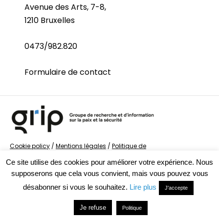
Avenue des Arts, 7-8,
1210 Bruxelles
0473/982.820
Formulaire de contact
Cookie policy
/
Mentions légales
/
Politique de
confidentialité
/
© Groupe de recherche sur la Paix et
Ce site utilise des cookies pour améliorer votre expérience. Nous
la Sécurité
supposerons que cela vous convient, mais vous pouvez vous
désabonner si vous le souhaitez.
Lire plus
J'accepte
Je refuse
Politique