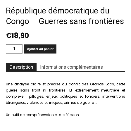
République démocratique du
Congo – Guerres sans frontières
€
18,90
quantité
Ajouter au panier
de
République
démocratique
Description
Informations complémentaires
du
Congo
–
Une analyse claire et précise du conflit des Grands Lacs, cette
Guerres
guerre sans front ni frontières. Et extrêmement meurtrière et
sans
complexe : pillages, enjeux politiques et fonciers, interventions
frontières
étrangères, violences ethniques, crimes de guerre …
Un outil de compréhension et de réflexion.