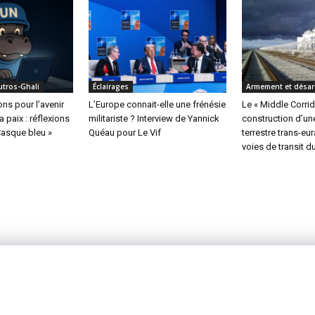
utros-Ghali
Éclairages
Armement et désa
s pour l’avenir
L’Europe connait-elle une frénésie
Le « Middle Corridor
a paix : réflexions
militariste ? Interview de Yannick
construction d’une
Casque bleu »
Quéau pour Le Vif
terrestre trans-eu
voies de transit d