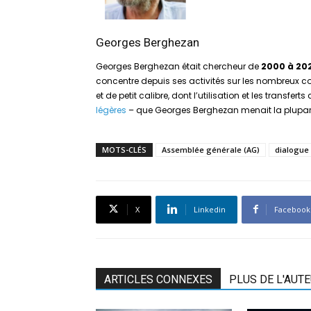
Georges Berghezan
Georges Berghezan était chercheur de
2000 à 20
concentre depuis ses activités sur les nombreux conf
et de petit calibre, dont l’utilisation et les tra
légères
– que Georges Berghezan menait la plupart 
MOTS-CLÉS
Assemblée générale (AG)
dialogue
X
Linkedin
Facebook
ARTICLES CONNEXES
PLUS DE L'AUT