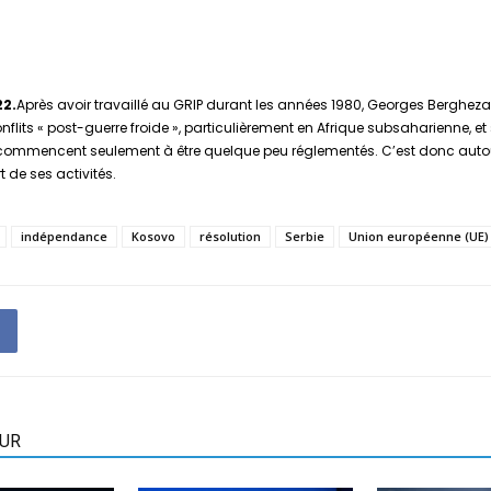
22.
Après avoir travaillé au GRIP durant les années 1980, Georges Bergheza
lits « post-guerre froide », particulièrement en Afrique subsaharienne, et 
nsferts commencent seulement à être quelque peu réglementés. C’est donc a
de ses activités.
indépendance
Kosovo
résolution
Serbie
Union européenne (UE)
EUR