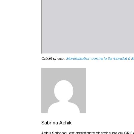
Crédit photo :
Manifestation contre le 3e mandat à B
Sabrina Achik
Achik Sabrina , est assistante chercheuse au GRIP d