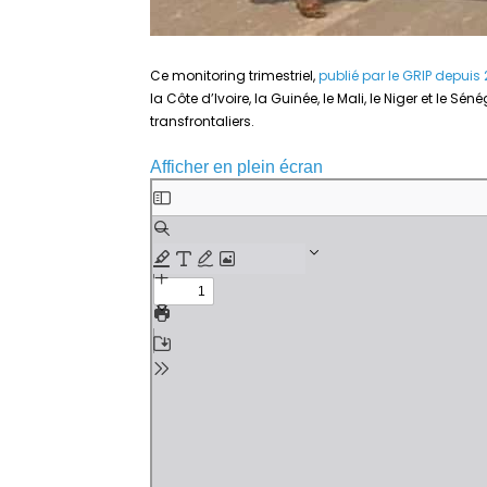
Ce monitoring trimestriel,
publié par le GRIP depuis 
la Côte d’Ivoire, la Guinée, le Mali, le Niger et le Sé
transfrontaliers.
Afficher en plein écran
Aller
au
contenu
PDF