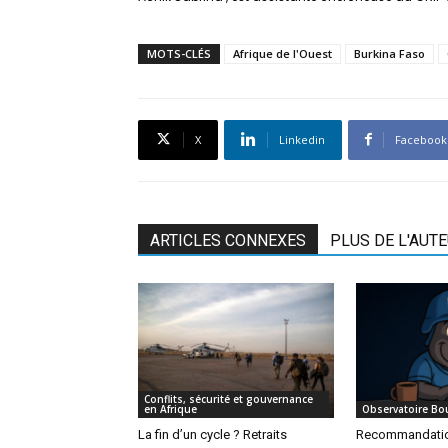
MOTS-CLÉS
Afrique de l'Ouest
Burkina Faso
X
Linkedin
Facebook
ARTICLES CONNEXES
PLUS DE L'AUT
Conflits, sécurité et gouvernance
en Afrique
Observatoire Bo
La fin d’un cycle ? Retraits
Recommandation