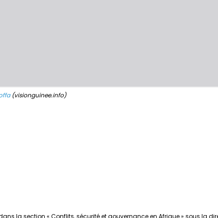
offa
(visionguinee.info)
ans la section « Conflits, sécurité et gouvernance en Afrique » sous la dir