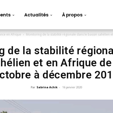
ents
Actualités
À propos
ance en Afrique
Monitoring de la stabilité régionale dans le bassin sahélien et
 de la stabilité région
hélien et en Afrique de
ctobre à décembre 20
Par
Sabrina Achik
-
16 janvier 2020