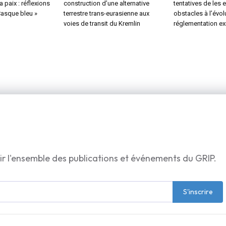
a paix : réflexions
construction d’une alternative
tentatives de les 
Casque bleu »
terrestre trans-eurasienne aux
obstacles à l’évol
voies de transit du Kremlin
réglementation ex
ir l'ensemble des publications et événements du GRIP.
S'inscrire