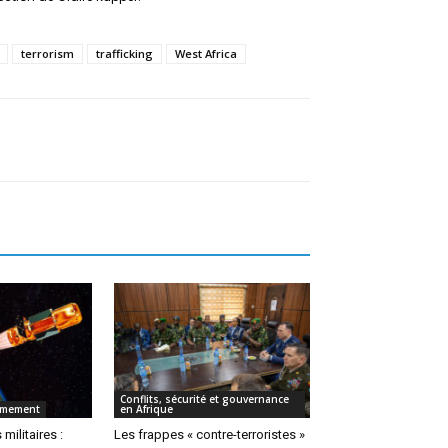
terrorism
trafficking
West Africa
Conflits, sécurité et gouvernance
rmement
en Afrique
 militaires :
Les frappes « contre-terroristes »