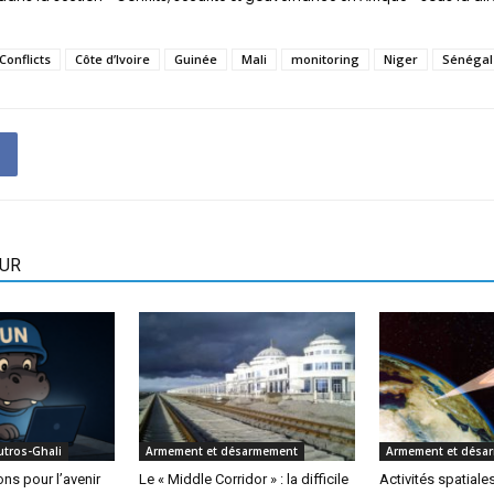
Conflicts
Côte d’Ivoire
Guinée
Mali
monitoring
Niger
Sénégal
EUR
utros-Ghali
Armement et désarmement
Armement et désa
s pour l’avenir
Le « Middle Corridor » : la difficile
Activités spatiales