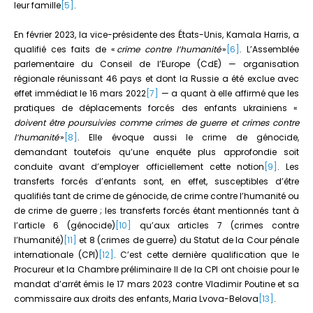
leur famille
[5]
.
En février 2023, la vice-présidente des États-Unis, Kamala Harris, a
qualifié ces faits de «
crime contre l’humanité
»
[6]
. L’Assemblée
parlementaire du Conseil de l’Europe (CdE) — organisation
régionale réunissant 46 pays et dont la Russie a été exclue avec
effet immédiat le 16 mars 2022
[7]
— a quant à elle affirmé que les
pratiques de déplacements forcés des enfants ukrainiens «
doivent être poursuivies comme crimes de guerre et crimes contre
l’humanité
»
[8]
. Elle évoque aussi le crime de génocide,
demandant toutefois qu’une enquête plus approfondie soit
conduite avant d’employer officiellement cette notion
[9]
. Les
transferts forcés d’enfants sont, en effet, susceptibles d’être
qualifiés tant de crime de génocide, de crime contre l’humanité ou
de crime de guerre ; les transferts forcés étant mentionnés tant à
l’article 6 (génocide)
[10]
qu’aux articles 7 (crimes contre
l’humanité)
[11]
et 8 (crimes de guerre) du Statut de la Cour pénale
internationale (CPI)
[12]
. C’est cette dernière qualification que le
Procureur et la Chambre préliminaire II de la CPI ont choisie pour le
mandat d’arrêt émis le 17 mars 2023 contre Vladimir Poutine et sa
commissaire aux droits des enfants, Maria Lvova-Belova
[13]
.