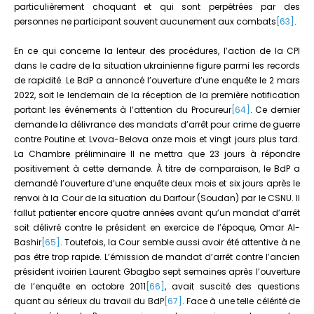
particulièrement choquant et qui sont perpétrées par des
personnes ne participant souvent aucunement aux combats
[63]
.
En ce qui concerne la lenteur des procédures, l’action de la CPI
dans le cadre de la situation ukrainienne figure parmi les records
de rapidité. Le BdP a annoncé l’ouverture d’une enquête le 2 mars
2022, soit le lendemain de la réception de la première notification
portant les événements à l’attention du Procureur
[64]
. Ce dernier
demande la délivrance des mandats d’arrêt pour crime de guerre
contre Poutine et Lvova-Belova onze mois et vingt jours plus tard.
La Chambre préliminaire II ne mettra que 23 jours à répondre
positivement à cette demande. À titre de comparaison, le BdP a
demandé l’ouverture d’une enquête deux mois et six jours après le
renvoi à la Cour de la situation du Darfour (Soudan) par le CSNU. Il
fallut patienter encore quatre années avant qu’un mandat d’arrêt
soit délivré contre le président en exercice de l’époque, Omar Al-
Bashir
[65]
. Toutefois, la Cour semble aussi avoir été attentive à ne
pas être trop rapide. L’émission de mandat d’arrêt contre l’ancien
président ivoirien Laurent Gbagbo sept semaines après l’ouverture
de l’enquête en octobre 2011
[66]
, avait suscité des questions
quant au sérieux du travail du BdP
[67]
. Face à une telle célérité de