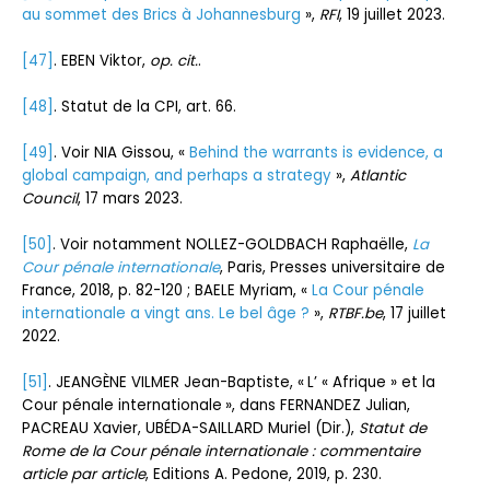
au sommet des Brics à Johannesburg
»,
RFI
, 19 juillet 2023.
[47]
. EBEN Viktor,
op. cit.
.
[48]
. Statut de la CPI, art. 66.
[49]
. Voir NIA Gissou, «
Behind the warrants is evidence, a
global campaign, and perhaps a strategy
»,
Atlantic
Council
, 17 mars 2023.
[50]
. Voir notamment NOLLEZ-GOLDBACH Raphaëlle,
La
Cour pénale internationale
, Paris, Presses universitaire de
France, 2018, p. 82-120 ; BAELE Myriam, «
La Cour pénale
internationale a vingt ans. Le bel âge ?
»,
RTBF.be
, 17 juillet
2022.
[51]
. JEANGÈNE VILMER Jean-Baptiste, « L’ « Afrique » et la
Cour pénale internationale », dans FERNANDEZ Julian,
PACREAU Xavier, UBÉDA-SAILLARD Muriel (Dir.),
Statut de
Rome de la Cour pénale internationale : commentaire
article par article
, Editions A. Pedone, 2019, p. 230.