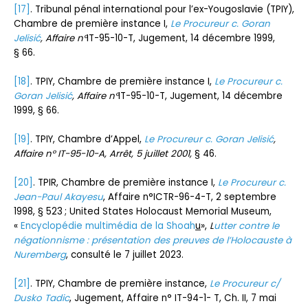
[17]
. Tribunal pénal international pour l’ex-Yougoslavie (TPIY),
Chambre de première instance I,
Le Procureur c. Goran
Jelis
ić
, Affaire n°
IT-95-10-T, Jugement, 14 décembre 1999,
§ 66.
[18]
. TPIY, Chambre de première instance I,
Le Procureur c.
Goran
Jelis
ić
, Affaire n°
IT-95-10-T, Jugement, 14 décembre
1999, § 66.
[19]
. TPIY, Chambre d’Appel,
Le Procureur c. Goran
Jelisić
,
Affaire n° IT-95-10-A, Arrêt, 5 juillet 2001,
§ 46.
[20]
. TPIR, Chambre de première instance I,
Le Procureur c.
Jean-Paul
Akayesu
, Affaire n°ICTR-96-4-T, 2 septembre
1998, § 523 ; United States Holocaust Memorial Museum,
«
Encyclopédie multimédia de la Shoah
u
»,
L
utter contre le
négationnisme : présentation des preuves de l’Holocauste à
Nuremberg
, consulté le 7 juillet 2023.
[21]
. TPIY, Chambre de première instance,
Le Procureur c/
Dusko Tadic
, Jugement, Affaire n° IT-94-1- T, Ch. II, 7 mai