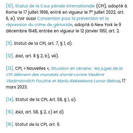
[10]
.
Statut de la Cour pénale internationale
(CPI), adopté à
er
Rome le 17 juillet 1996, entré en vigueur le 1
juillet 2022, art.
6, e). Voir aussi
Convention pour la prévention et la
répression du crime de génocide
, adopté à New York le 9
décembre 1948, entrée en vigueur le 12 janvier 1951, art. 2.
[11]
. Statut de la CPI, art. 7, § 1, d).
[12]
.
Ibid.
, art. 8 § 2, b), viii).
[13]
. CPI, « Nouvelles »,
Situation en Ukraine : les juges de la
CPI délivrent des mandats d’arrêt contre Vladimir
Vladimirovitch Poutine et Maria Alekseïevna Lvova-Belova
, 17
mars 2023.
[14]
. Statut de la CPI, Art. 58, § 1, a).
[15]
.
Ibid.
, art. 58, § 2, c) et d).
[16]
. Statut de la CPI, art. 6.