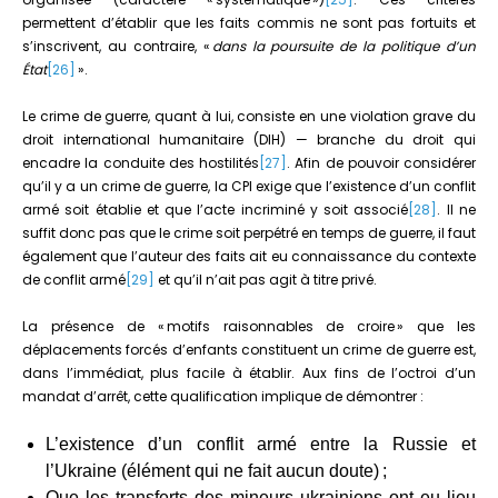
permettent d’établir que les faits commis ne sont pas fortuits et
s’inscrivent, au contraire, «
dans la poursuite de la politique d’un
État
[26]
».
Le crime de guerre, quant à lui, consiste en une violation grave du
droit international humanitaire (DIH) — branche du droit qui
encadre la conduite des hostilités
[27]
. Afin de pouvoir considérer
qu’il y a un crime de guerre, la CPI exige que l’existence d’un conflit
armé soit établie et que l’acte incriminé y soit associé
[28]
. Il ne
suffit donc pas que le crime soit perpétré en temps de guerre, il faut
également que l’auteur des faits ait eu connaissance du contexte
de conflit armé
[29]
et qu’il n’ait pas agit à titre privé.
La présence de « motifs raisonnables de croire » que les
déplacements forcés d’enfants constituent un crime de guerre est,
dans l’immédiat, plus facile à établir. Aux fins de l’octroi d’un
mandat d’arrêt, cette qualification implique de démontrer :
L’existence d’un conflit armé entre la Russie et
l’Ukraine (élément qui ne fait aucun doute) ;
Que les transferts des mineurs ukrainiens ont eu lieu