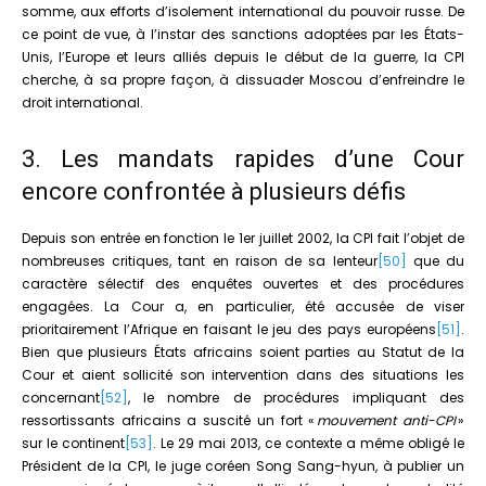
somme, aux efforts d’isolement international du pouvoir russe. De
ce point de vue, à l’instar des sanctions adoptées par les États-
Unis, l’Europe et leurs alliés depuis le début de la guerre, la CPI
cherche, à sa propre façon, à dissuader Moscou d’enfreindre le
droit international.
3. Les mandats rapides d’une Cour
encore confrontée à plusieurs défis
Depuis son entrée en fonction le 1er juillet 2002, la CPI fait l’objet de
nombreuses critiques, tant en raison de sa lenteur
[50]
que du
caractère sélectif des enquêtes ouvertes et des procédures
engagées. La Cour a, en particulier, été accusée de viser
prioritairement l’Afrique en faisant le jeu des pays européens
[51]
.
Bien que plusieurs États africains soient parties au Statut de la
Cour et aient sollicité son intervention dans des situations les
concernant
[52]
, le nombre de procédures impliquant des
ressortissants africains a suscité un fort «
mouvement anti-CPI
»
sur le continent
[53]
. Le 29 mai 2013, ce contexte a même obligé le
Président de la CPI, le juge coréen Song Sang-hyun, à publier un