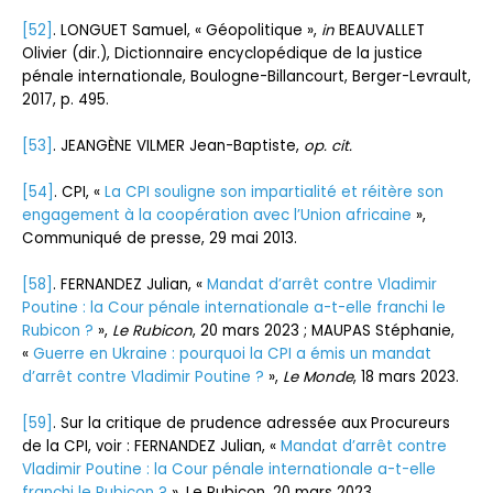
[52]
. LONGUET Samuel, « Géopolitique »,
in
BEAUVALLET
Olivier (dir.), Dictionnaire encyclopédique de la justice
pénale internationale, Boulogne-Billancourt, Berger-Levrault,
2017, p. 495.
[53]
. JEANGÈNE VILMER Jean-Baptiste,
op. cit.
[54]
. CPI, «
La CPI souligne son impartialité et réitère son
engagement à la coopération avec l’Union africaine
»,
Communiqué de presse, 29 mai 2013.
[58]
. FERNANDEZ Julian, «
Mandat d’arrêt contre Vladimir
Poutine : la Cour pénale internationale a-t-elle franchi le
Rubicon ?
»,
Le Rubicon
, 20 mars 2023 ; MAUPAS Stéphanie,
«
Guerre en Ukraine : pourquoi la CPI a émis un mandat
d’arrêt contre Vladimir Poutine ?
»,
Le Monde
, 18 mars 2023.
[59]
. Sur la critique de prudence adressée aux Procureurs
de la CPI, voir : FERNANDEZ Julian, «
Mandat d’arrêt contre
Vladimir Poutine : la Cour pénale internationale a-t-elle
franchi le Rubicon ?
», Le Rubicon, 20 mars 2023.