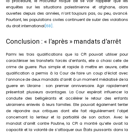
la procédure, le Procureur risque de se voir rappeler que les
enquêtes sur les situations palestinienne et afghane, alors
ouvertes depuis des années, n’ont toujours pas, ou peu, avancé.
Pourtant, les populations civiles continuent de subir des violations
du droit international
[68]
.
Conclusion : « l’après » mandats d’arrêt
Parmi les trois qualifications que la CPI pouvait utiliser pour
caractériser les transferts forcés d’enfants, elle a choisi celle de
crime de guerre. Plus simple et rapide à mettre en œuvre, cette
qualification a permis à la Cour de faire un coup d’éclat avec
l’annonce de deux mandats d’arrêt à un moment médiatisé de la
guerre en Ukraine : son premier anniversaire. Agir rapidement
présentait plusieurs avantages. La Cour espérait influencer la
conduite des belligérants et accélérer le retour des enfants
ukrainiens enlevés à leurs familles. Elle pouvait également tenter
de répondre aux critiques dont elle fait régulièrement l’objet
concernant la lenteur et la partialité de son action. Avec le
mandat d’arrêt contre Poutine, la CPI a montré qu’elle avait la
capacité et la volonté de s’attaquer aux États puissants dans la