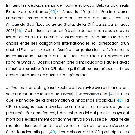
limitent les déplacements de Poutine et Lvova-Belova aux seuls
États « de confiance
[45]
». Ainsi, le 19 juillet, Poutine aurait
finalement renoncé à se rendre au sommet des BRICS tenu en
Afrique du Sud (État partie au Statut de la CPI) du 22 au 24 août
2023
[46]
. Cette décision aurait été prise de commun accord avec
les autorités sud-africaines. Johannesburg évite ainsi de devoir
choisir entre ses obligations internationales et l’arrestation d’un
chef d’État en exercice. Derrière l’organisation d’événements
internationaux, l’Afrique du Sud doit faire face au spectre de
l’affaire Omar Al-Bashir, l’ancien président soudanais qu’elle avait
refusé de remettre à la CPI alors qu’il était recherché pour crimes
contre l’humanité, de guerre et de génocide.
In
fine
, les mandats gênent Poutine et Lvova-Belova en leur collant
sciemment une étiquette de «
paria
[s]
internation
[aux]
[47]
». Bien
que le principe de la présomption d’innocence s’applique
[48]
, la
CPI a désigné ces individus comme des criminels de guerre
présumés. Par conséquent, il devient plus délicat pour les pays qui
n’ont pas explicitement condamné l’invasion russe de l’Ukraine de
maintenir leur position de relative neutralité au risque de s’exposer
à de lourdes critiques
[49]
. Les actions de la CPI participent, en