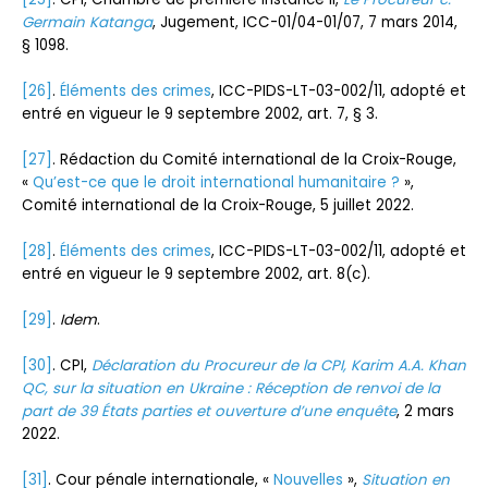
Germain Katanga
, Jugement, ICC-01/04-01/07, 7 mars 2014,
§ 1098.
[26]
.
Élé
ments des crimes
, ICC-PIDS-LT-03-002/11, adopté et
entré en vigueur le 9 septembre 2002, art. 7, § 3.
[27]
. Rédaction du Comité international de la Croix-Rouge,
«
Qu’est-ce que le droit international humanitaire ?
»,
Comité international de la Croix-Rouge, 5 juillet 2022.
[28]
.
Élé
ments des crimes
, ICC-PIDS-LT-03-002/11, adopté et
entré en vigueur le 9 septembre 2002, art. 8(c).
[29]
.
Idem
.
[30]
. CPI,
Déclaration du Procureur de la CPI, Karim A.A. Khan
QC, sur la situation en Ukraine : Réception de renvoi de la
part de 39 États parties et ouverture d’une enquête
, 2 mars
2022.
[31]
. Cour pénale internationale, «
Nouvelles
»,
Situation en