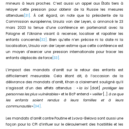
mineurs à leurs proches. C’est aussi un appel aux États tiers à
relayer cette pression pour obtenir de la Russie les mesures
attendues
[31]
. À cet égard, on note que la présidente de la
Commission européenne, Ursula von der Leyen, a annoncé le 23
mars 2023 la tenue d’une conférence en partenariat avec la
Pologne et l’Ukraine visant à recenser, localiser et rapatrier les
enfants concernés
[32]
. Bien qu’elle n’en précise ni la date ni la
localisation, Ursula von der Leyen estime que cette conférence est
un moyen d’exercer une pression internationale pour tracer les
enfants déplacés de force
[33]
.
L’impact des mandats d’arrêt sur le retour des enfants est
difficilement mesurable. Cela étant dit, à l’occasion de la
délivrance des mandats d’arrêt, Khan a clairement souligné qu’il
s’agissait d’un des effets attendus : «
la loi
[doit]
protéger les
personnes les plus vulnérables
» et le BdP entend «
veiller
[…]
à ce que
les enfants soient rendus à leurs familles et à leurs
communautés
»
[34]
.
Les mandats d’arrêt contre Poutine et Lvova-Belova sont aussi une
façon pour la CPI d’influer sur le déroulement des hostilités et les