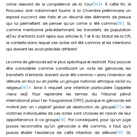
crime relevant de la compétence de la Cour
[14]
». À cette fin, le
Procureur doit notamment fournir à la Chambre préliminaire un
exposé succinct des faits et un résumé des éléments de preuve
qui lui permettent de penser qu’un crime a été commis
[15]
. Si,
comme mentionné précédemment, les transferts de population
et/ou d’enfants sont repris aux articles 6, 7 et 8 du Statut de la CPI,
le contexte dans lequel ces actes ont été commis et les intentions
qui doivent les avoir présidés diffèrent.
Le crime de génocide est le plus spécifique et restrictif. Pour pouvoir
être considérés comme constituant un acte de génocide, les
transferts d’enfants doivent avoir été commis «
dans l’intention de
détruire, en tout ou en partie, un groupe national, ethnique, racial ou
religieux
[16]
». Ainsi il requiert une intention particulière (appelée
mens rea
). Pour reprendre les termes du Tribunal pénal
international pour l’ex-Yougoslavie (TPIY), puisque le génocide est
motivé par un «
objectif global de destruction du groupe
[17]
», les
victimes individuelles de ces actes sont choisies en raison de leur
appartenance à ce groupe
[18]
. Par conséquent, pour qu’un juge
puisse reconnaître qu’un génocide a été commis, il faut qu’il
puisse établir l’existence de cette intention de détruire
[19]
. Or,