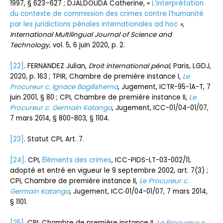
1997, § 623–627 ; DJALDOUDA Catherine, «
L’interprétation
du contexte de commission des crimes contre l’humanité
par les juridictions pénales internationales ad hoc
»
,
International Multilingual Journal of Science and
Technology
, vol. 5, 6 juin 2020, p. 2.
[22]
. FERNANDEZ Julian,
Droit international pénal
, Paris, LGDJ,
2020, p. 163 ; TPIR, Chambre de première instance I,
Le
Procureur c. Ignace Bagilishema
, Jugement, ICTR-95-1A-T, 7
juin 2001, § 80 ; CPI, Chambre de première instance II,
Le
Procureur c. Germain Katanga
, Jugement, ICC-01/04-01/07,
7 mars 2014, § 800-803, § 1104.
[23]
. Statut CPI, Art. 7.
[24]
. CPI,
Élé
ments des crimes
, ICC-PIDS-LT-03-002/11,
adopté et entré en vigueur le 9 septembre 2002, art. 7(3) ;
CPI, Chambre de première instance II,
Le Procureur c.
Germain Katanga
, Jugement, ICC‑01/04-01/07, 7 mars 2014,
§ 1101.
[25]
. CPI, Chambre de première instance II,
Le Procureur c.