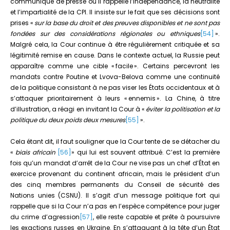
communiqué de presse où il rappelle l’indépendance, la neutralité
et l’impartialité de la CPI. Il insiste sur le fait que ses décisions sont
prises «
sur la base du droit et des preuves disponibles et ne sont pas
fondées sur des considérations régionales ou ethniques
[54]
».
Malgré cela, la Cour continue à être régulièrement critiquée et sa
légitimité remise en cause. Dans le contexte actuel, la Russie peut
apparaître comme une cible « facile ». Certains percevront les
mandats contre Poutine et Lvova-Belova comme une continuité
de la politique consistant à ne pas viser les États occidentaux et à
s’attaquer prioritairement à leurs « ennemis ». La Chine, à titre
d’illustration, a réagi en invitant la Cour à «
éviter la politisation et la
politique du deux poids deux mesures
[55]
».
Cela étant dit, il faut souligner que la Cour tente de se détacher du
«
biais africain
[56]
» qui lui est souvent attribué. C’est la première
fois qu’un mandat d’arrêt de la Cour ne vise pas un chef d’État en
exercice provenant du continent africain, mais le président d’un
des cinq membres permanents du Conseil de sécurité des
Nations unies (CSNU). Il s’agit d’un message politique fort qui
rappelle que si la Cour n’a pas en l’espèce compétence pour juger
du crime d’agression
[57]
, elle reste capable et prête à poursuivre
les exactions russes en Ukraine. En s’attaquant à la tête d’un État