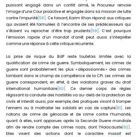
puissant engagé dans un conflit armé, le Procureur renvoie
l’image d’une Cour proactive et engagée dans sa mission de lutte
contre l’impunité
[58]
. Ce faisant, Karim Khan répond aux critiques
qui avaient été formulées à l’encontre de ses prédécesseurs qui
s’étaient vu reprocher d’être trop prudents
[59]
. C’est pourquoi
l’émission rapide d’un mandat d’arrêt peut aussi s’interpréter
comme une réponse à cette critique récurrente.
La prise de risque du BdP reste toutefois limitée avec la
qualification de crime de guerre. Symboliquement, les crimes de
guerre sont probablement les plus « dépassionnés » des crimes
tombant dans le champ de compétence de la CPI. Les crimes de
guerre correspondent, en effet, à des violations graves du droit
international humanitaire
[60]
. Ce dernier corps de règles
régissant la conduite des hostilités va au-delà de la protection de
civils et interdit aussi, par exemple, des pratiques visant à tromper
l’ennemi ou à maltraiter les soldats en cas de capture
[61]
. Les
notions de crime de génocide et de crime contre l’humanité,
quant à elles, sont apparues après la Seconde Guerre mondiale
afin de rendre compte des crimes nazis, dont l’Holocauste
[62]
.
Elles visent des actions dont le caractère massif est