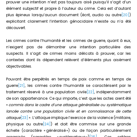
prouver une intention n’est pas toujours aisé puisqu’il s’agit d’un
élément subjectif et propre à l’auteur du crime. Cela est d’autant
plus épineux lorsqu’aucun document (écrit, audio ou autre
[20]
)
explicitant clairement l’intention génocidaire n’existe ou n’a été
découvert.
Les crimes contre l’humanité et les crimes de guerre, quant à eux,
n’exigent pas de démontrer une intention particulière des
suspects. Il s’agit de crimes moins délicats à prouver, car les
contextes dont ils dépendent relèvent d’éléments plus aisément
objectivables.
Pouvant être perpétrés en temps de paix comme en temps de
guerre
[21]
, les crimes contre l’humanité se caractérisent par le
traitement réservé à une population civile
[22]
, indépendamment
de son appartenance. Ce qui importe, c’est que les actes aient été
«
commis dans le cadre d’une attaque généralisée ou systématique
lancée contre une population civile et en connaissance de cette
attaque
[23]
». L’attaque implique l’exercice de la violence (militaire,
physique ou autre
[24]
) et doit être commise sur une grande
échelle (caractère « généralisé ») ou de façon particulièrement
organisée (caractère « systématique »)
[25]
. Ces critères