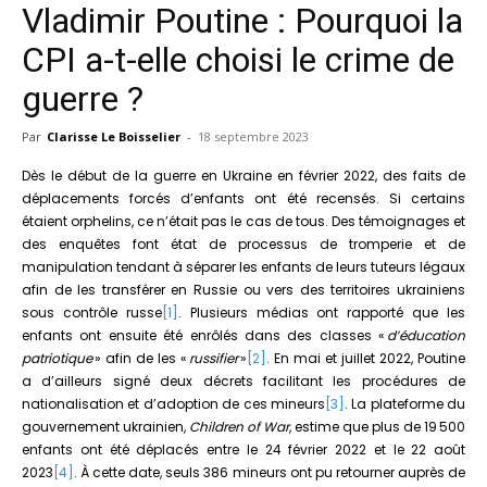
Vladimir Poutine : Pourquoi la
CPI a-t-elle choisi le crime de
guerre ?
Par
Clarisse Le Boisselier
-
18 septembre 2023
Dès le début de la guerre en Ukraine en février 2022, des faits de
déplacements forcés d’enfants ont été recensés. Si certains
étaient orphelins, ce n’était pas le cas de tous. Des témoignages et
des enquêtes font état de processus de tromperie et de
manipulation tendant à séparer les enfants de leurs tuteurs légaux
afin de les transférer en Russie ou vers des territoires ukrainiens
sous contrôle russe
[1]
. Plusieurs médias ont rapporté que les
enfants ont ensuite été enrôlés dans des classes «
d’éducation
patriotique
» afin de les «
russifier
»
[2]
. En mai et juillet 2022, Poutine
a d’ailleurs signé deux décrets facilitant les procédures de
nationalisation et d’adoption de ces mineurs
[3]
. La plateforme du
gouvernement ukrainien,
Children of War
, estime que plus de 19 500
enfants ont été déplacés entre le 24 février 2022 et le 22 août
2023
[4]
. À cette date, seuls 386 mineurs ont pu retourner auprès de