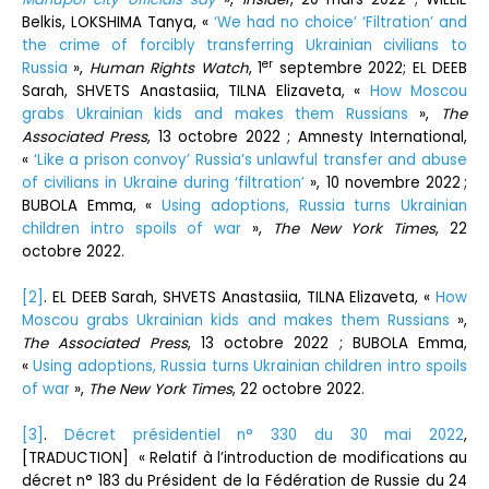
Belkis, LOKSHIMA Tanya, «
‘We had no choice’ ‘Filtration’ and
the crime of forcibly transferring Ukrainian civilians to
er
Russia
»,
Human Rights Watch
, 1
septembre 2022; EL DEEB
Sarah, SHVETS Anastasiia, TILNA Elizaveta, «
How Moscou
grabs Ukrainian kids an
d
makes them Russians
»,
The
Associated Press
, 13 octobre 2022 ; Amnesty International,
«
‘Like a prison convoy’ Russia’s unlawful transfer and abuse
of civilians in Ukraine during ‘filtration’
», 10 novembre 2022 ;
BUBOLA Emma, «
Using adoptions, Russia turns Ukrainian
children intro spoils of war
»,
The New York Times
, 22
octobre 2022.
[2]
. EL DEEB Sarah, SHVETS Anastasiia, TILNA Elizaveta, «
How
Moscou grabs Ukrainian kids an
d
makes them Russians
»,
The Associated Press
, 13 octobre 2022 ; BUBOLA Emma,
«
Using adoptions, Russia turns Ukrainian children intro spoils
of war
»,
The New York Times
, 22 octobre 2022.
[3]
.
Décret présidentiel
n° 330 du 30 mai 2022
,
[TRADUCTION] « Relatif à l’introduction de modifications au
décret n° 183 du Président de la Fédération de Russie du 24