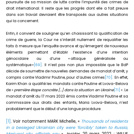
poursuite de sa mission de lutte contre l’impunité des crimes de
droit international. Il reste que les progrès dont elle a fait preuve
dans son travail devraient être transposés aux autres situations
qui la concernent.
Enfin, il convient de souligner qu’en choisissant la qualification de
crime de guerre, la Cour ne s’interdit nullement de requalifier les
faits à mesure que l’enquête avance et qu’émergent de nouveaux
éléments permettant d’établir l’existence d’une intention
génocidaire ou d’une « attaque généralisée ou
systématique »
[69]
. Il n’est pas non plus impossible que le BdP
décide de soumettre de nouvelles demandes de mandat d’arrêt, y
compris contre Vladimir Poutine, pour d’autres crimes
[70]
. En effet,
Karim Khan a qualifié les mandats contre Poutine et Lvova-Belova
de «
première étape concrète […] dans la situation en Ukraine
[71]
». Le
mandat d’arrêt du 17 mars 2023 émis contre Vladimir Poutine et sa
commissaire aux droits des enfants, Maria Lvova-Belova, n’est
probablement que le début d’une longue procédure.
[1]
. Voir notamment MARK Michelle, «
Thousands of residents
in a besieged Ukrainian city were ‘forcibly’ taken to Russia,
Mariupol city officials say
»,
Insider
, 20 mars 2022 ; WILLIE