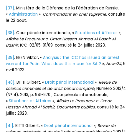
[37]
. Ministère de la Défense de la Fédération de Russie,
«
Administration
»,
Commandant en chef suprême
, consulté
le 22 août.
[38]
. Cour pénale internationale, «
Situations et Affaires
»,
Affaire Le Procureur c. Omar Hassan Ahmad Al Bashir Al
Bashir
, ICC-02/05-01/09, consulté le 24 juillet 2023.
[39]
. EBEN Viktor, «
Analysis : The ICC has issued an arrest
warrant for Putin. What does this mean for SA ?
»,
News24
, 5
avril 2023.
[40]
. BITTI Gilbert, «
Droit pénal international
»,
Revue de
science criminelle et de droit pénal comparé
, Numéro 2013/4
(N° 4), 2013, p. 941-970 ; Cour pénale internationale,
«
Situations et Affaires
»,
Affaire Le Procureur c. Omar
Hassan Ahmad Al Bashir, Documents publics
, consulté le 24
juillet 2023.
[41]
. BITTI Gilbert, «
Droit pénal international
»,
Revue de
science criminelle et de droit pénal comparé
, Numéro 2013/4