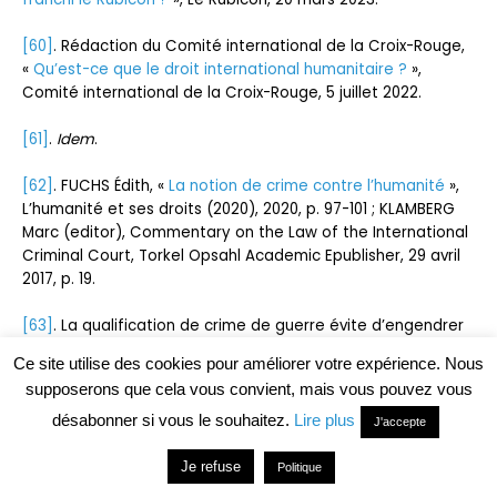
[60]
. Rédaction du Comité international de la Croix-Rouge,
«
Qu’est-ce que le droit international humanitaire ?
»,
Comité international de la Croix-Rouge, 5 juillet 2022.
[61]
.
Idem
.
[62]
. FUCHS Édith, «
La notion de crime contre l’humanité
»,
L’humanité et ses droits (2020), 2020, p. 97-101 ; KLAMBERG
Marc (editor), Commentary on the Law of the International
Criminal Court, Torkel Opsahl Academic Epublisher, 29 avril
2017, p. 19.
[63]
. La qualification de crime de guerre évite d’engendrer
un certain malaise et permet à la Cour de construire un
Ce site utilise des cookies pour améliorer votre expérience. Nous
consensus plus large autour de ses actions. Ainsi elle se
supposerons que cela vous convient, mais vous pouvez vous
préserve davantage des accusations de partialité. Sur la
coopération des États à l’enquête de la Cour voir : EBEN
désabonner si vous le souhaitez.
Lire plus
J'accepte
Viktor, «
Analysis: The ICC has issued an arrest warrant for
Putin. What does this mean for SA?
»,
News24
, 5 avril 2023.
Je refuse
Politique