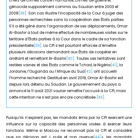
chefs de crimes contre l’humanité, crimes de guerre et
génocide supposément commis au Soudan entre 2003 et
2008
[38]
. Son cas illustre l’incapacité de la Cour à juger des
personnes recherchées sans la coopération des États parties.
S’il a été gêné dans l’organisation de ses déplacements, Omar
Al-Bashir a tout de même effectué de nombreuses visites sur le
territoire d’États parties à la Cour dans le cadre de sa fonction
présidentielle
[39]
. La CPI s’est pourtant efforcée d’émettre
plusieurs décisions demandant aux États de coopérer en
arrêtant et remettant Al-Bashir
[40]
. Toutes ses tentatives sont
restées vaines et des États comme le Tchad, le Nigéria
[41]
, la
Jordanie, l’Ouganda ou l’Afrique du Sud
[42]
ont accueilli
l’homme recherché. Destitué en avril 2019, Omar Al-Bashir est
depuis lors détenu au Soudan. Le gouvernement du pays a
annoncé le 11 août 2021 vouloir remettre l’accusé à la CPI, mais
cette intention ne s’est pas encore concrétisée
[43]
.
Puisqu’ils n’expirent pas, les mandats émis par la CPI exercent une
influence sur la capacité des personnes visées à exercer leurs
fonctions. Même si Moscou ne reconnait pas la CPI et considère
que sa décision est « nulle et non avenue
[44]
», les mandats