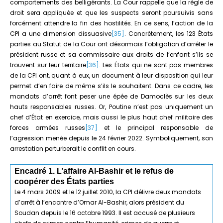
comportements des belligérants. La Cour rappelle que la règle de
droit sera appliquée et que les suspects seront poursuivis sans
forcément attendre la fin des hostilités. En ce sens, l’action de la
CPI a une dimension dissuasive
[35]
. Concrètement, les 123 États
parties au Statut de la Cour ont désormais l’obligation d’arrêter le
président russe et sa commissaire aux droits de l’enfant s’ils se
trouvent sur leur territoire
[36]
. Les États qui ne sont pas membres
de la CPI ont, quant à eux, un document à leur disposition qui leur
permet d’en faire de même s’ils le souhaitent. Dans ce cadre, les
mandats d’arrêt font peser une épée de Damoclès sur les deux
hauts responsables russes. Or, Poutine n’est pas uniquement un
chef d’État en exercice, mais aussi le plus haut chef militaire des
forces armées russes
[37]
et le principal responsable de
l’agression menée depuis le 24 février 2022. Symboliquement, son
arrestation perturberait le conflit en cours.
Encadré 1.
L’affaire Al-Bashir et le refus de
coopérer des États parties
Le 4 mars 2009 et le 12 juillet 2010, la CPI délivre deux mandats
d’arrêt à l’encontre d’Omar Al-Bashir, alors président du
Soudan depuis le 16 octobre 1993. Il est accusé de plusieurs