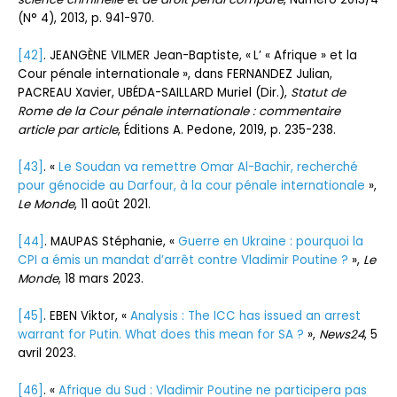
(N° 4), 2013, p. 941-970.
[42]
. JEANGÈNE VILMER Jean-Baptiste, « L’ « Afrique » et la
Cour pénale internationale », dans FERNANDEZ Julian,
PACREAU Xavier, UBÉDA-SAILLARD Muriel (Dir.),
Statut de
Rome de la Cour pénale internationale : commentaire
article par article
, Éditions A. Pedone, 2019, p. 235-238.
[43]
. «
Le Soudan va remettre Omar Al-Bachir, recherché
pour génocide au Darfour, à la cour pénale internationale
»,
Le Monde
, 11 août 2021.
[44]
. MAUPAS Stéphanie, «
Guerre en Ukraine : pourquoi la
CPI a émis un mandat d’arrêt contre Vladimir Poutine ?
»,
Le
Monde
, 18 mars 2023.
[45]
. EBEN Viktor, «
Analysis : The ICC has issued an arrest
warrant for Putin. What does this mean for SA ?
»,
News24
, 5
avril 2023.
[46]
. «
Afrique du Sud : Vladimir Poutine ne participera pas