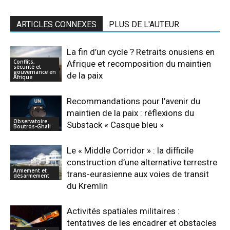
ARTICLES CONNEXES
PLUS DE L'AUTEUR
La fin d’un cycle ? Retraits onusiens en
Conflits,
Afrique et recomposition du maintien
sécurité et
gouvernance en
de la paix
Afrique
Recommandations pour l’avenir du
maintien de la paix : réflexions du
Observatoire
Substack « Casque bleu »
Boutros-Ghali
Le « Middle Corridor » : la difficile
construction d’une alternative terrestre
Armement et
trans-eurasienne aux voies de transit
désarmement
du Kremlin
Activités spatiales militaires :
tentatives de les encadrer et obstacles