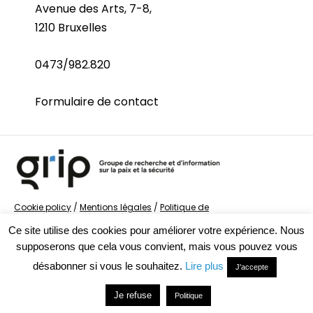
Avenue des Arts, 7-8,
1210 Bruxelles
0473/982.820
Formulaire de contact
Cookie policy
/
Mentions légales
/
Politique de
confidentialité
/
© Groupe de recherche sur la Paix et
Ce site utilise des cookies pour améliorer votre expérience. Nous
la Sécurité
supposerons que cela vous convient, mais vous pouvez vous
désabonner si vous le souhaitez.
Lire plus
J'accepte
Je refuse
Politique