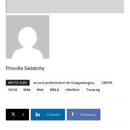
Priscilla Sadatchy
MOTS-CLÉS
accord préliminaire de Ouagadougou.
CMFPR
HCUA
MAA
Mali
MNLA
rébellion
Touareg
X
Linkedin
Facebook