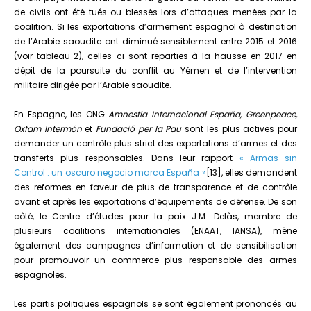
de civils ont été tués ou blessés lors d’attaques menées par la
coalition. Si les exportations d’armement espagnol à destination
de l’Arabie saoudite ont diminué sensiblement entre 2015 et 2016
(voir tableau 2), celles-ci sont reparties à la hausse en 2017 en
dépit de la poursuite du conflit au Yémen et de l’intervention
militaire dirigée par l’Arabie saoudite.
En Espagne, les ONG
Amnestia Internacional España, Greenpeace,
Oxfam Intermón
et
Fundació per la Pau
sont les plus actives pour
demander un contrôle plus strict des exportations d’armes et des
transferts plus responsables. Dans leur rapport
« Armas sin
Control : un oscuro negocio marca España »
[13], elles demandent
des reformes en faveur de plus de transparence et de contrôle
avant et après les exportations d’équipements de défense. De son
côté, le Centre d’études pour la paix J.M. Delàs, membre de
plusieurs coalitions internationales (ENAAT, IANSA), mène
également des campagnes d’information et de sensibilisation
pour promouvoir un commerce plus responsable des armes
espagnoles.
Les partis politiques espagnols se sont également prononcés au