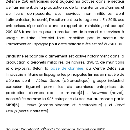
Défense, 256 entreprises sont aujourd’hui actives dans le secteur
de l’armement, de la production et de la maintenance d’armes et
de leurs composants, des services non militaires dont
l’alimentation, la santé, l’habillement ou le logement. En 2016, ces
entreprises, répertoriées dans le rapport du ministère, ont occupé
209 086 travailleurs pour la production de biens et de services à
usage militaire. L’emploi total mobilisé par le secteur de
l’armement en Espagne pour cette période a été estimé à 260 086.
L’industrie espagnole d’armement est active notamment dans la
production d’aéronefs militaires, de navires, d’ALPC, de munitions
et d’explosifs. Selon la
base de données
du Centre Delàs sur
l’industrie militaire en Espagne, les principales firmes en matière de
défense sont :
Airbus Group
(aéronautique), groupe industriel
européen figurant parmi les dix premières entreprises de
production d’armes dans le monde[4] ;
Navantia
(naval),
e
considérée comme la 98
entreprise du secteur au monde par le
SIPRI[5] ;
Indra
(communication et électronique) ; et
Expal
Group
(secteur terrestre).
Source : Secrétariat d’État du Commerce. Élaboré par GRIP.