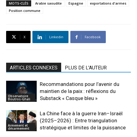
MOTS-CLÉS
Arabie saoudite
Espagne
exportations d'armes
Position commune
X
Linkedin
Facebook
ARTICLES CONNEXES
PLUS DE L'AUTEUR
Recommandations pour l’avenir du
maintien de la paix : réflexions du
Observatoire
Substack « Casque bleu »
Boutros-Ghali
La Chine face à la guerre Iran–Israël
(2025–2026) : Entre triangulation
Armement et
stratégique et limites de la puissance
désarmement