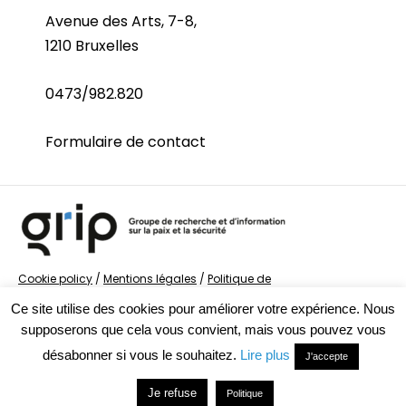
Avenue des Arts, 7-8,
1210 Bruxelles
0473/982.820
Formulaire de contact
Cookie policy
/
Mentions légales
/
Politique de
confidentialité
/
© Groupe de recherche sur la Paix et
Ce site utilise des cookies pour améliorer votre expérience. Nous
la Sécurité
supposerons que cela vous convient, mais vous pouvez vous
désabonner si vous le souhaitez.
Lire plus
J'accepte
Je refuse
Politique