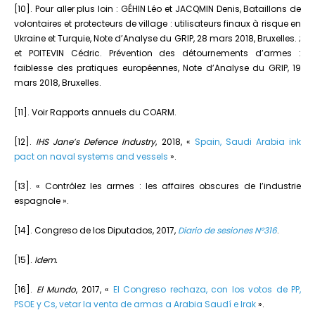
[10]. Pour aller plus loin : GÉHIN Léo et JACQMIN Denis, Bataillons de
volontaires et protecteurs de village : utilisateurs finaux à risque en
Ukraine et Turquie, Note d’Analyse du GRIP, 28 mars 2018, Bruxelles. ;
et POITEVIN Cédric. Prévention des détournements d’armes :
faiblesse des pratiques européennes, Note d’Analyse du GRIP, 19
mars 2018, Bruxelles.
[11]. Voir Rapports annuels du COARM.
[12].
IHS Jane’s Defence Industry
, 2018, «
Spain, Saudi Arabia ink
pact on naval systems and vessels
».
[13]. « Contrôlez les armes : les affaires obscures de l’industrie
espagnole ».
[14]. Congreso de los Diputados, 2017,
Diario de sesiones N°316
.
[15].
Idem.
[16].
El Mundo
, 2017, «
El Congreso rechaza, con los votos de PP,
PSOE y Cs, vetar la venta de armas a Arabia Saudí e Irak
».