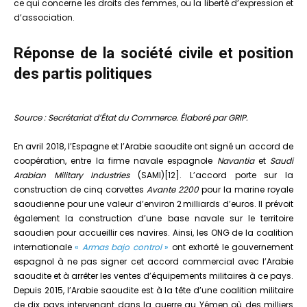
ce qui concerne les droits des femmes, ou la liberté d’expression et
d’association.
Réponse de la société civile et position
des partis politiques
Source : Secrétariat d’État du Commerce. Élaboré par GRIP.
En avril 2018, l’Espagne et l’Arabie saoudite ont signé un accord de
coopération, entre la firme navale espagnole
Navantia
et
Saudi
Arabian Military Industries
(SAMI)[12]. L’accord porte sur la
construction de cinq corvettes
Avante 2200
pour la marine royale
saoudienne pour une valeur d’environ 2 milliards d’euros. Il prévoit
également la construction d’une base navale sur le territoire
saoudien pour accueillir ces navires. Ainsi, les ONG de la coalition
internationale
«
Armas bajo control
»
ont exhorté le gouvernement
espagnol à ne pas signer cet accord commercial avec l’Arabie
saoudite et à arrêter les ventes d’équipements militaires à ce pays.
Depuis 2015, l’Arabie saoudite est à la tête d’une coalition militaire
de dix pays intervenant dans la guerre au Yémen où des milliers