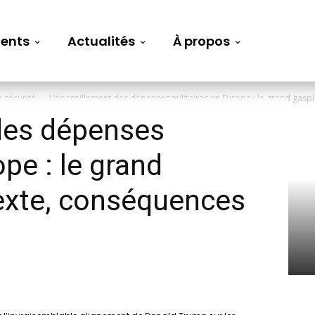
ents
Actualités
À propos
a sécurité
L’éparpillement des dépenses militaires en Europe : le grand gaspi
 des dépenses
ope : le grand
texte, conséquences