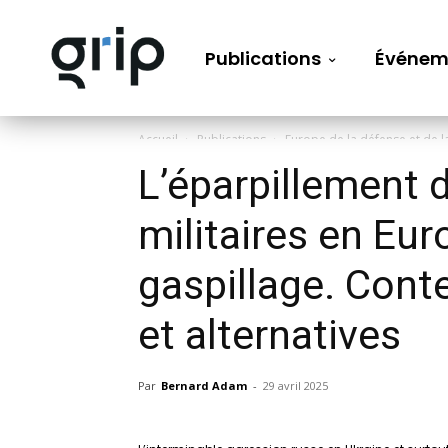
Publications
Événem
Accueil
Publications
Europe de la défense et de l
L’éparpillement
militaires en Eur
gaspillage. Con
et alternatives
Par
Bernard Adam
-
29 avril 2025