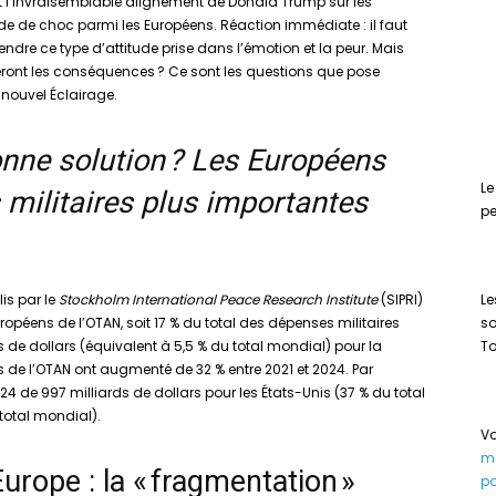
ut l’invraisemblable alignement de Donald Trump sur les
de de choc parmi les Européens. Réaction immédiate : il faut
dre ce type d’attitude prise dans l’émotion et la peur. Mais
seront les conséquences ? Ce sont les questions que pose
 nouvel Éclairage.
onne solution ?
Les Européens
Le
 militaires plus importantes
p
is par le
Stockholm International Peace Research Institute
(SIPRI)
Le
ropéens de l’OTAN, soit 17 % du total des dépenses militaires
so
ds de dollars (équivalent à 5,5 % du total mondial) pour la
To
 de l’OTAN ont augmenté de 32 % entre 2021 et 2024. Par
4 de 997 milliards de dollars pour les États-Unis (37 % du total
 total mondial).
Vo
me
urope : la « fragmentation »
po