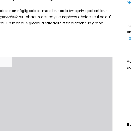
ré
res non négligeables, mais leur problème principal est leur
agmentation
» : chacun des pays européens décide seul ce qu’il
D’où un manque global d’efficacité et finalement un grand
Le
e
li
Ac
so
R