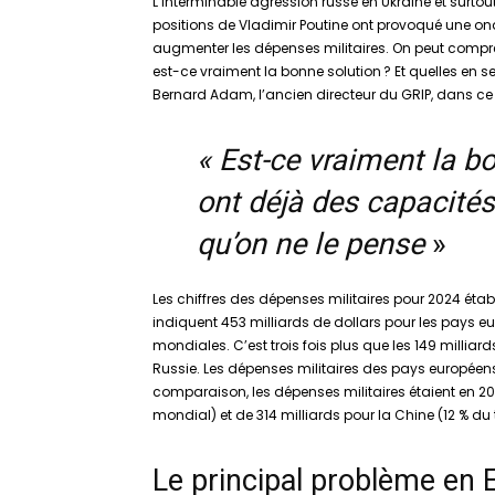
L’interminable agression russe en Ukraine et surto
positions de Vladimir Poutine ont provoqué une on
augmenter les dépenses militaires. On peut compren
est-ce vraiment la bonne solution ? Et quelles en 
Bernard Adam, l’ancien directeur du GRIP, dans ce
« Est-ce vraiment la b
ont déjà des capacités
qu’on ne le pense
»
Les chiffres des dépenses militaires pour 2024 établ
indiquent 453 milliards de dollars pour les pays eu
mondiales. C’est trois fois plus que les 149 milliar
Russie. Les dépenses militaires des pays européens
comparaison, les dépenses militaires étaient en 202
mondial) et de 314 milliards pour la Chine (12 % du
Le principal problème en E