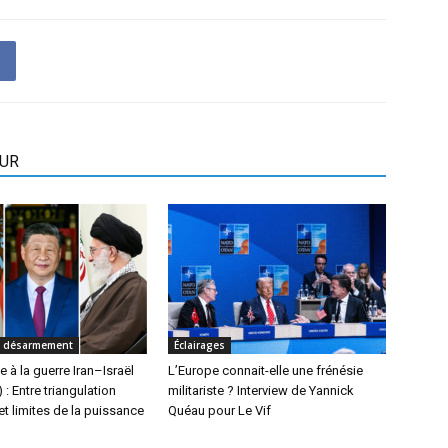
EUR
t désarmement
Éclairages
e à la guerre Iran–Israël
L’Europe connait-elle une frénésie
: Entre triangulation
militariste ? Interview de Yannick
et limites de la puissance
Quéau pour Le Vif