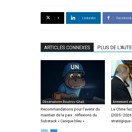
X
Linkedin
Facebook
ARTICLES CONNEXES
PLUS DE L'AUT
Observatoire Boutros-Ghali
Armement e
Recommandations pour l’avenir du
La Chine fac
maintien de la paix : réflexions du
(2025–2026) 
Substack « Casque bleu »
stratégique 