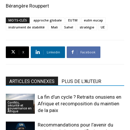
Bérangère Rouppert
MOTS-CLÉS
approche globale
EUTM
eutm eucap
instrument de stabilité
Mali
Sahel
stratégie
UE
X
Linkedin
Facebook
ARTICLES CONNEXES
PLUS DE L'AUTEUR
La fin d’un cycle ? Retraits onusiens en
Conflits,
Afrique et recomposition du maintien
sécurité et
gouvernance en
de la paix
Afrique
Recommandations pour l’avenir du