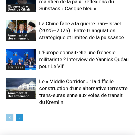
maintien de la paix : réflexions du
Observatoire
Substack « Casque bleu »
Boutros-Ghali
La Chine face à la guerre Iran–Israël
(2025–2026) : Entre triangulation
Armement et
stratégique et limites de la puissance
désarmement
L’Europe connait-elle une frénésie
militariste ? Interview de Yannick Quéau
pour Le Vif
Éclairages
Le « Middle Corridor » : la difficile
construction d’une alternative terrestre
Armement et
trans-eurasienne aux voies de transit
désarmement
du Kremlin