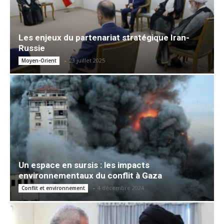
Les enjeux du partenariat stratégique Iran-
Russie
-
23 juillet 2025
Moyen-Orient
Un espace en sursis : les impacts
environnementaux du conflit à Gaza
-
4 décembre 2024
Conflit et environnement