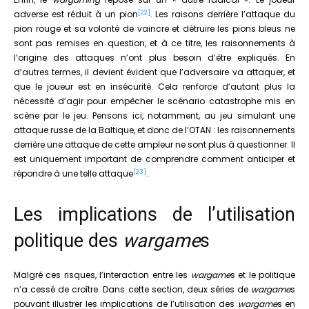
[22]
adverse est réduit à un pion
. Les raisons derrière l’attaque du
pion rouge et sa volonté de vaincre et détruire les pions bleus ne
sont pas remises en question, et à ce titre, les raisonnements à
l’origine des attaques n’ont plus besoin d’être expliqués. En
d’autres termes, il devient évident que l’adversaire va attaquer, et
que le joueur est en insécurité. Cela renforce d’autant plus la
nécessité d’agir pour empêcher le scénario catastrophe mis en
scène par le jeu. Pensons ici, notamment, au jeu simulant une
attaque russe de la Baltique, et donc de l’OTAN : les raisonnements
derrière une attaque de cette ampleur ne sont plus à questionner. Il
est uniquement important de comprendre comment anticiper et
[23]
répondre à une telle attaque
.
Les implications de l’utilisation
politique des
wargame
s
Malgré ces risques, l’interaction entre les
wargame
s et le politique
n’a cessé de croître. Dans cette section, deux séries de
wargame
s
pouvant illustrer les implications de l’utilisation des
wargame
s en