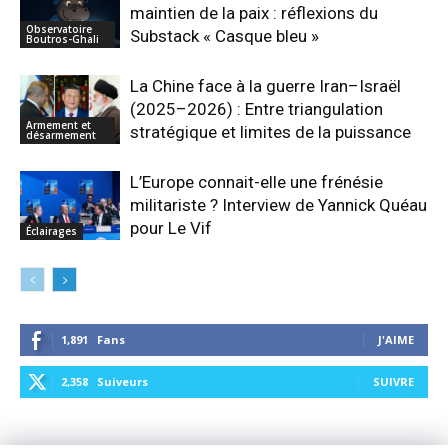
maintien de la paix : réflexions du
Observatoire
Substack « Casque bleu »
Boutros-Ghali
La Chine face à la guerre Iran–Israël
(2025–2026) : Entre triangulation
Armement et
stratégique et limites de la puissance
désarmement
L’Europe connait-elle une frénésie
militariste ? Interview de Yannick Quéau
pour Le Vif
Éclairages
1,891
Fans
J'AIME
2,358
Suiveurs
SUIVRE