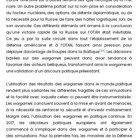
noire. Un autre problème portait sur la non-prise en considération
du facteur nucléaire, des options de détente diplomatique, ou de
la nécessité pour la Russie de faire des haltes logistiques lors de
son avancée. Ces différents éléments ont amené à la conclusion
qu’une victoire rapide de la Russie sur l’OTAN était inévitable.
Ce jeu a par la suite circulé dans tout l’établissement de la
défense américaine et à l’OTAN, faisant ainsi pression pour
[28]
déployer davantage de troupes dans la Baltique
. Les décisions
basées sur des
wargame
s peuvent donc avoir tendance à
favoriser des acteurs belliqueux, transformant ainsi le
wargame
en
une validation d’un discours politique préexistant.
L’utilisation des résultats des
wargame
s dans le monde politique
rendent plus saillantes les différentes fragilités de ces simulations
et la facilité avec laquelle celles-ci peuvent être instrumentalisés.
Les
wargame
s concluent souvent à la mise en avant de menaces,
à la nécessité de renforcer la sécurité et d’investir militairement.
Malgré cela, l’utilisation des
wargame
s en politique continue. En
2017, les décideurs politiques européens ont également
commencé à s’impliquer dans des
wargame
s et à participer à
des simulations. Pour la première fois, les ministres de la Défense