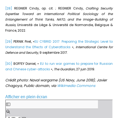
[28]
REGNIER Cindy, op. cit. ; REGNIER Cindy,
Crafting Security
Expertise Toward an International Political Sociology of the
Entanglement of Think Tanks, NATO, and the Image-Building of
Russia
, Université de Liège & Université de Normandie, Belgique &
France, 2022.
[29]
PERNIK Piret, «
EU CYBRID 2017: Preparing the Strategic Level to
Understand the Effects of Cyberattacks
»,
International Centre for
Defence and Security
, 9 septembre 2017.
[30]
BOFFEY Daniel, «
EU to run war games to prepare for Russian
and Chinese cyber-attacks
»,
The Guardian
, 27 juin 2019.
Crédit photo: Naval wargame (US Navy, June 2018), Javier
Chagoya, Public domain, via
Wikimedia Commons
Afficher en plein écran
Aller
au
contenu