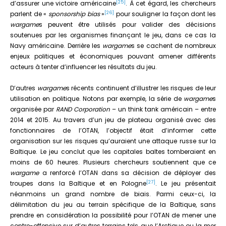
[25]
d’assurer une victoire américaine
. À cet égard, les chercheurs
[26]
parlent de «
sponsorship bias
»
pour souligner la façon dont les
wargame
s peuvent être utilisés pour valider des décisions
soutenues par les organismes finançant le jeu, dans ce cas la
Navy américaine. Derrière les
wargame
s se cachent de nombreux
enjeux politiques et économiques pouvant amener différents
acteurs à tenter d’influencer les résultats du jeu.
D’autres
wargame
s récents continuent d’illustrer les risques de leur
utilisation en politique. Notons par exemple, la série de
wargame
s
organisée par
RAND Corporation
– un think tank américain – entre
2014 et 2015. Au travers d’un jeu de plateau organisé avec des
fonctionnaires de l’OTAN, l’objectif était d’informer cette
organisation sur les risques qu’auraient une attaque russe sur la
Baltique. Le jeu conclut que les capitales baltes tomberaient en
moins de 60 heures. Plusieurs chercheurs soutiennent que ce
wargame
a renforcé l’OTAN dans sa décision de déployer des
[27]
troupes dans la Baltique et en Pologne
. Le jeu présentait
néanmoins un grand nombre de biais. Parmi ceux-ci, la
délimitation du jeu au terrain spécifique de la Baltique, sans
prendre en considération la possibilité pour l’OTAN de mener une
contre-offensive sur d’autres terrains tels que l’Arctique ou la mer