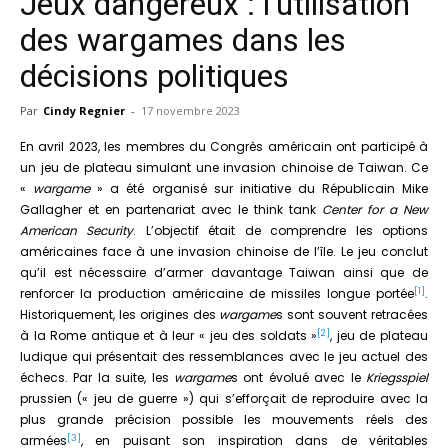
Jeux dangereux : l’utilisation
des wargames dans les
décisions politiques
Par
Cindy Regnier
-
17 novembre 2023
En avril 2023, les membres du Congrès américain ont participé à
un jeu de plateau simulant une invasion chinoise de Taiwan. Ce
«
wargame
» a été organisé sur initiative du Républicain Mike
Gallagher et en partenariat avec le think tank
Center for a New
American Security
. L’objectif était de comprendre les options
américaines face à une invasion chinoise de l’île. Le jeu conclut
qu’il est nécessaire d’armer davantage Taiwan ainsi que de
[1]
renforcer la production américaine de missiles longue portée
.
Historiquement, les origines des
wargame
s sont souvent retracées
[2]
à la Rome antique et à leur « jeu des soldats »
, jeu de plateau
ludique qui présentait des ressemblances avec le jeu actuel des
échecs. Par la suite, les
wargame
s ont évolué avec le
Kriegsspiel
prussien (« jeu de guerre ») qui s’efforçait de reproduire avec la
plus grande précision possible les mouvements réels des
[3]
armées
, en puisant son inspiration dans de véritables