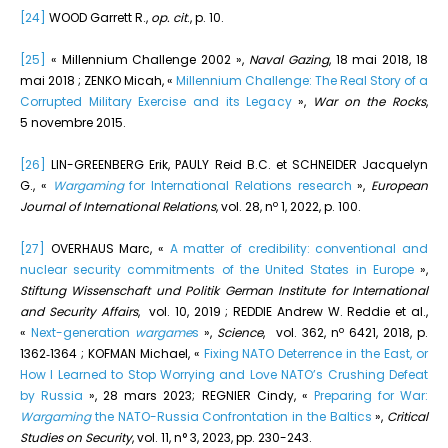
[24]
WOOD Garrett R.,
op. cit
., p. 10.
[25]
« Millennium Challenge 2002 »,
Naval Gazing
, 18 mai 2018, 18
mai 2018 ; ZENKO Micah, «
Millennium Challenge: The Real Story of a
Corrupted Military Exercise and its Legacy
»,
War on the Rocks
,
5 novembre 2015.
[26]
LIN-GREENBERG Erik, PAULY Reid B.C. et SCHNEIDER Jacquelyn
G., «
Wargaming
for International Relations research
»,
European
o
Journal of International Relations
, vol. 28, n
1, 2022, p. 100.
[27]
OVERHAUS Marc, «
A matter of credibility: conventional and
nuclear security commitments of the United States in Europe
»,
Stiftung Wissenschaft und Politik German Institute for International
and Security Affairs
, vol. 10, 2019 ; REDDIE Andrew W. Reddie et al.,
o
«
Next-generation
wargame
s
»,
Science
, vol. 362, n
6421, 2018, p.
1362‑1364 ; KOFMAN Michael, «
Fixing NATO Deterrence in the East, or
How I Learned to Stop Worrying and Love NATO’s Crushing Defeat
by Russia
», 28 mars 2023; REGNIER Cindy, «
Preparing for War:
Wargaming
the NATO-Russia Confrontation in the Baltics
»,
Critical
Studies on Security
, vol. 11, n° 3, 2023, pp. 230-243.