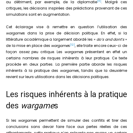
[11]
au détriment, par exemple, de la diplomatie
. Malgré ces
critiques, les décisions inspirées des prédictions provenant de ces
simulations sont en augmentation.
Cet éclairage vise à remettre en question l’utilisation des
wargame
s dans la prise de décision politique. En effet, si la
littérature académique a largement abordé les «
do’s and dont’s
»
[12]
de la mise en place des
wargame
s
, elle traite encore ceux-ci de
façon assez peu critique. Les
wargame
s présentent en effet un
certains nombres de risques inhérents à leur pratique. Ce texte
procède en deux parties. La première partie aborde les risques
inhérents à la pratique des
wargame
s, tandis que la deuxième
revient sur leurs utilisations dans les décisions politiques.
Les risques inhérents à la pratique
des
wargame
s
Si les
wargame
s permettent de simuler des conflits et tirer des
conclusions sans devoir faire face aux pertes réelles de ces
affrontements, cette pratique n’en présente pas moins un certain