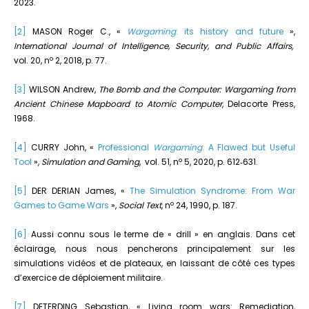
2023.
[2]
MASON Roger C., «
Wargaming
: its history and future
»,
International Journal of Intelligence, Security, and Public Affairs
,
o
vol. 20, n
2, 2018, p. 77.
[3]
WILSON Andrew,
The Bomb and the Computer: Wargaming from
Ancient Chinese Mapboard to Atomic Computer
, Delacorte Press,
1968.
[4]
CURRY John, «
Professional
Wargaming
: A Flawed but Useful
o
Tool
»,
Simulation and Gaming
, vol. 51, n
5, 2020, p. 612‑631.
[5]
DER DERIAN James, «
The Simulation Syndrome: From War
o
Games to Game Wars
»,
Social Text
, n
24, 1990, p. 187.
[6]
Aussi connu sous le terme de « drill » en anglais. Dans cet
éclairage, nous nous pencherons principalement sur les
simulations vidéos et de plateaux, en laissant de côté ces types
d’exercice de déploiement militaire.
[7]
DETERDING Sebastian, « Living room wars: Remediation,