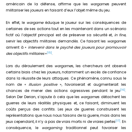
américain de la défense, affirme que les
wargame
s peuvent
militariser les joueurs en faisant d’eux l’objet même du jeu.
En effet, le
wargame
éduque le joueur sur les conséquences de
certaines de ses actions tout en les maintenant dans un scénario
fictif où l’objectif principal est de préserver sa sécurité et,
in fine
,
servir les objectifs militaires demandés. Ce faisant les
wargame
s
arrivent à «
intervenir dans le psyché des joueurs pour promouvoir
[15]
des objectifs militaires
»
.
Lors du déroulement des
wargame
s, les chercheurs ont observé
certains biais chez les joueurs, notamment un excès de confiance
dans la réussite de leurs attaques. Ce phénomène, connu sous le
nom de «
illusion positive
», favoriserait et augmenterait les
[16]
chances de mener des actions agressives pendant le jeu
.
Selon Der Derian, s’ajoute à cela que les
wargame
s détachent les
guerres de leurs réalités physiques et, ce faisant, diminuent les
coûts perçus des conflits. Les jeux de guerres construisent les
représentations que nous nous faisons de la guerre, mais dans les
[17]
jeux cependant, il n’y a pas de vrais morts ni de vraies pertes
. En
conséquence, le
wargaming
traditionnel peut favoriser les