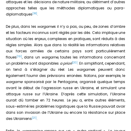
attaques et les décisions de nature militaire, au détriment d’autres
approches telles que les méthodes diplomatiques ou para-
[18]
diplomatiques
.
De plus, dans les
wargame
s il n’y a pas, ou peu, de zones d’ombre
et les facteurs inconnus sont réglés par les dés. Cela implique une
situation où les enjeux, complexes en pratiques, sont réduits à des
règles simples. Alors que dans la réalité les informations relatives
aux forces armées de certains pays sont particulièrement
[19]
floues
, dans un
wargame
, toutes les informations concernant
[20]
un problème sont disponibles
a priori
. En simplifiant, cependant,
on tend à s’éloigner du réel. Les
wargame
s peuvent donc
également fournir des prévisions erronées. Notons, par exemple, le
wargame
sponsorisé par le Pentagone, organisé quelque temps
avant le début de l’agression russe en Ukraine, et simulant une
attaque russe sur l’Ukraine. D’après cette simulation, l’Ukraine
aurait dû tomber en 72 heures. Le jeu a, entre autres éléments,
sous-estimé les problèmes logistiques que la Russie pouvait avoir
dans son invasion de l’Ukraine ou encore la résistance sur place
[21]
des Ukrainiens
.
Enfin, le
wargaming
repose sur un « autre radical ». Le joueur