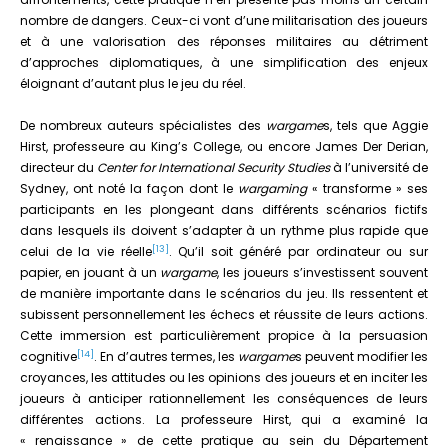
nombre de dangers. Ceux-ci vont d’une militarisation des joueurs
et à une valorisation des réponses militaires au détriment
d’approches diplomatiques, à une simplification des enjeux
éloignant d’autant plus le jeu du réel.
De nombreux auteurs spécialistes des
wargame
s, tels que Aggie
Hirst, professeure au King’s College, ou encore James Der Derian,
directeur du
Center for International Security Studies
à l’université de
Sydney, ont noté la façon dont le
wargaming
« transforme » ses
participants en les plongeant dans différents scénarios fictifs
dans lesquels ils doivent s’adapter à un rythme plus rapide que
[13]
celui de la vie réelle
. Qu’il soit généré par ordinateur ou sur
papier, en jouant à un
wargame
, les joueurs s’investissent souvent
de manière importante dans le scénarios du jeu. Ils ressentent et
subissent personnellement les échecs et réussite de leurs actions.
Cette immersion est particulièrement propice à la persuasion
[14]
cognitive
. En d’autres termes, les
wargame
s peuvent modifier les
croyances, les attitudes ou les opinions des joueurs et en inciter les
joueurs à anticiper rationnellement les conséquences de leurs
différentes actions. La professeure Hirst, qui a examiné la
« renaissance » de cette pratique au sein du Département