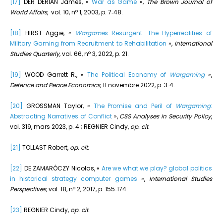
[17]
DER DERIAN James, «
War as Game
»,
The Brown Journal of
o
World Affairs
, vol. 10, n
1, 2003, p. 7‑48.
[18]
HIRST Aggie, «
Wargame
s Resurgent: The Hyperrealities of
Military Gaming from Recruitment to Rehabilitation
»,
International
o
Studies Quarterly
, vol. 66, n
3, 2022, p. 21.
[19]
WOOD Garrett R., «
The Political Economy of
Wargaming
»,
Defence and Peace Economics
, 11 novembre 2022, p. 3‑4.
[20]
GROSSMAN Taylor, «
The Promise and Peril of
Wargaming
:
Abstracting Narratives of Conflict
»,
CSS Analyses in Security Policy
,
vol. 319, mars 2023, p. 4 ; REGNIER Cindy,
op. cit.
[21]
TOLLAST Robert,
op. cit
.
[22]
DE ZAMARÓCZY Nicolas, «
Are we what we play? global politics
in historical strategy computer games
»,
International Studies
o
Perspectives
, vol. 18, n
2, 2017, p. 155‑174.
[23]
REGNIER Cindy,
op. cit.