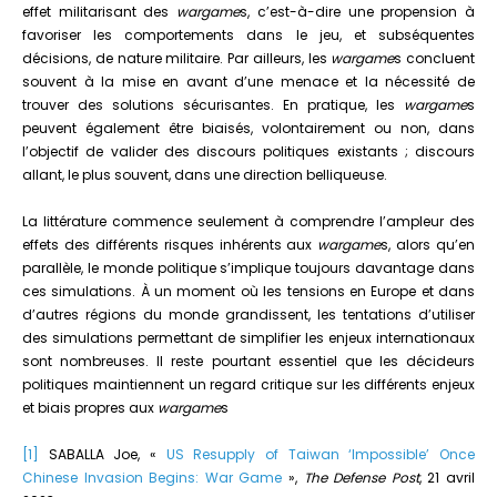
effet militarisant des
wargame
s, c’est-à-dire une propension à
favoriser les comportements dans le jeu, et subséquentes
décisions, de nature militaire. Par ailleurs, les
wargame
s concluent
souvent à la mise en avant d’une menace et la nécessité de
trouver des solutions sécurisantes. En pratique, les
wargame
s
peuvent également être biaisés, volontairement ou non, dans
l’objectif de valider des discours politiques existants ; discours
allant, le plus souvent, dans une direction belliqueuse.
La littérature commence seulement à comprendre l’ampleur des
effets des différents risques inhérents aux
wargame
s, alors qu’en
parallèle, le monde politique s’implique toujours davantage dans
ces simulations. À un moment où les tensions en Europe et dans
d’autres régions du monde grandissent, les tentations d’utiliser
des simulations permettant de simplifier les enjeux internationaux
sont nombreuses. Il reste pourtant essentiel que les décideurs
politiques maintiennent un regard critique sur les différents enjeux
et biais propres aux
wargame
s
[1]
SABALLA Joe, «
US Resupply of Taiwan ‘Impossible’ Once
Chinese Invasion Begins: War Game
»,
The Defense Post
, 21 avril