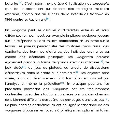
[4]
batailles
. C’est notamment grâce à l’utilisation du
Kriegsspiel
que les Prussiens ont pu élaborer des stratégies militaires
efficaces, contribuant au succès de la bataille de Sadowa en
[5]
1866 contre les Autrichiens
.
Un
wargame
peut se dérouler à différentes échelles et sous
différentes formes. Il peut, par exemple, impliquer quelques joueurs
sur un téléphone ou des milliers participants en uniforme sur le
terrain. Les joueurs peuvent être des militaires, mais aussi des
étudiants, des hommes d’affaires, des individus ordinaires ou
encore des décideurs politiques. Les
wargame
s peuvent
[6]
également prendre la forme de grands exercices militaires
, de
[7]
jeux vidéo
, de jeux de plateau, ou encore de discussions
[8]
délibératives dans le cadre d’un séminaire
. Les objectifs sont
variés, allant du divertissement, à la formation, en passant par
[9]
l’analyse et même la prédiction
. En pratique, pourtant, les
prévisions provenant des
wargame
s ont été fréquemment
contredites, avec des situations concrètes prenant des chemins
[10]
sensiblement différents des scénarios envisagés dans ces jeux
.
De plus, certains académiques ont souligné la tendance de ces
wargame
s à pousser les joueurs à privilégier les options militaires