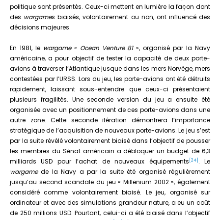
politique sont présentés. Ceux-ci mettent en lumière la façon dont
des
wargame
s biaisés, volontairement ou non, ont influencé des
décisions majeures.
En 1981, le
wargame
«
Ocean Venture 81
», organisé par la Navy
américaine, a pour objectif de tester la capacité de deux porte-
avions à traverser l’Atlantique jusque dans les mers Norvège, mers
contestées par l’URSS. Lors du jeu, les porte-avions ont été détruits
rapidement, laissant sous-entendre que ceux-ci présentaient
plusieurs fragilités. Une seconde version du jeu a ensuite été
organisée avec un positionnement de ces porte-avions dans une
autre zone. Cette seconde itération démontrera l’importance
stratégique de l’acquisition de nouveaux porte-avions. Le jeu s’est
par la suite révélé volontairement biaisé dans l’objectif de pousser
les membres du Sénat américain a débloquer un budget de 6,3
[24]
milliards USD pour l’achat de nouveaux équipements
. Le
wargame
de la Navy a par la suite été organisé régulièrement
jusqu’au second scandale du jeu « Millenium 2002 », également
considéré comme volontairement biaisé. Le jeu, organisé sur
ordinateur et avec des simulations grandeur nature, a eu un coût
de 250 millions USD. Pourtant, celui-ci a été biaisé dans l’objectif