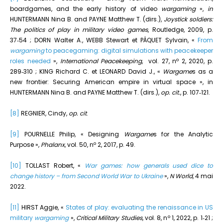
boardgames, and the early history of video
wargaming
»,
in
HUNTERMANN Nina B. and PAYNE Matthew T. (dirs.),
Joystick soldiers:
The politics of play in military video games
, Routledge, 2009, p.
37‑54 ; DORN Walter A., WEBB Stewart et PÂQUET Sylvain, «
From
wargaming
to peacegaming: digital simulations with peacekeeper
o
roles needed
»,
International Peacekeeping
, vol. 27, n
2, 2020, p.
289‑310 ; KING Richard C. et LEONARD David J., «
Wargame
s as a
new frontier: Securing American empire in virtual space », in
HUNTERMANN Nina B. and PAYNE Matthew T. (dirs.),
op. cit.
, p. 107‑121.
[8]
REGNIER, Cindy,
op. cit
.
[9]
POURNELLE Philip, « Designing
Wargame
s for the Analytic
o
Purpose »,
Phalanx
, vol. 50, n
2, 2017, p. 49.
[10]
TOLLAST Robert, «
War games: how generals used dice to
change history – from Second World War to Ukraine
»,
N World
, 4 mai
2022.
[11]
HIRST Aggie, «
States of play: evaluating the renaissance in US
o
military
wargaming
»,
Critical Military Studies
, vol. 8, n
1, 2022, p. 1‑21 ;