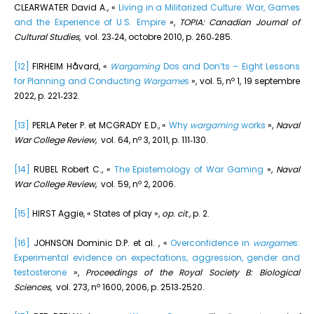
CLEARWATER David A., «
Living in a Militarized Culture: War, Games
and the Experience of U.S. Empire
»,
TOPIA: Canadian Journal of
Cultural Studies
, vol. 23‑24, octobre 2010, p. 260‑285.
[12]
FIRHEIM Håvard, «
Wargaming
Dos and Don’ts – Eight Lessons
o
for Planning and Conducting
Wargame
s
», vol. 5, n
1, 19 septembre
2022, p. 221‑232.
[13]
PERLA Peter P. et MCGRADY E.D., «
Why
wargaming
works
»,
Naval
o
War College Review
, vol. 64, n
3, 2011, p. 111‑130.
[14]
RUBEL Robert C., «
The Epistemology of War Gaming
»,
Naval
o
War College Review
, vol. 59, n
2, 2006.
[15]
HIRST Aggie, « States of play »,
op. cit
., p. 2.
[16]
JOHNSON Dominic D.P. et al. , «
Overconfidence in
wargame
s:
Experimental evidence on expectations, aggression, gender and
testosterone
»,
Proceedings of the Royal Society B: Biological
o
Sciences
, vol. 273, n
1600, 2006, p. 2513‑2520.