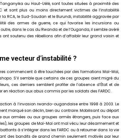
Tanganyika au Haut-Uélé, sont toutes situées à proximité des
DC et sont plus ou moins directement victimes de l’instabilité
er la RCA, le Sud-Soudan et le Burundi, instabilité aggravée par
lité des armes de guerre, ce qui favorise les incursions ou
n outre, dans le cas du Rwanda et de l’Ouganda, il semble avéré
ont soutenu des rébellions afin d’affaiblir leur grand voisin et
e vecteur d’instabilité ?
ières commencent à être touchées par des formations Maï-Maï,
Tshopo. S’il semble que certains de ces groupes aient migré du
eurs, ces derniers semblent profiter de l’absence d’État et de
uer en réaction aux abus commis par les soldats des FARDC.
action à l’invasion rwando-ougandaise entre 1998 à 2003. Le
ment marqué son déclin, bien au contraire. Mobilisant au départ
 aux armées ou aux groupes armés étrangers, puis face aux
s), les groupes de Maï-Maï ont mal vécu leur désarmement et
battants à s’intégrer dans les FARDC ou à retourner dans la vie
enant des bandits de grand chemin seulement motivés par leur