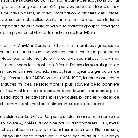
 sont persuadés qu’au moins une partie des exactions qui lui
s groupes congolais contrôlés par des potentats locaux, eux-
e pays voisins, et avec l’implication d’officiers des Forces
de sécurité officielles. Après une année de baisse de leurs
nt reprendre de plus belle, tandis que d’autres groupes émergent
 de la province, et Goma, le chef-lieu du Nord-Kivu.
mme les « Maï-Maï Corps du Christ », de nombreux groupes se
nt surtout autour de l’opposition entre les deux principales
 Hutu. Des chefs nande ont créé diverses milices maï-maï,
is aussi rwandais, dont les célèbres Forces démocratiques de
nes Forces armées rwandaises, acteur majeur du génocide de
 régulièrement les FARDC, voire la MONUSCO, la force onusienne
D’autres milices, se réclamant le plus souvent de la bannière
», écument le reste de la province, pratiquant le braconnage et
 rackettant les paysans et les véhicules, pillant les villages de
et commettant une litanie ininterrompue de massacres.
e voisine du Sud-Kivu. Sa partie septentrionale est la proie de
en colère »), créées à l’origine pour lutter contre les FDLR, mais
s et ayant sombré dans le banditisme ordinaire. Plus au sud,
Congo une base arrière pour lancer des raids sur leur pays