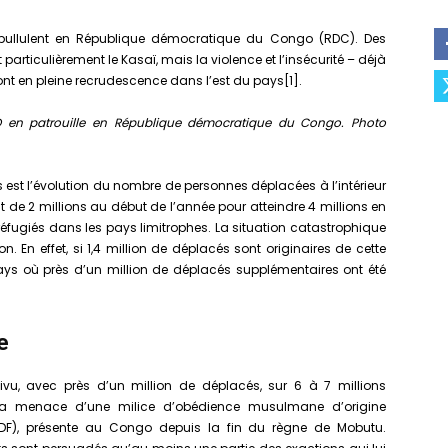
 pullulent en République démocratique du Congo (RDC). Des
articulièrement le Kasaï, mais la violence et l’insécurité – déjà
t en pleine recrudescence dans l’est du pays[1].
 en patrouille en République démocratique du Congo. Photo
s est l’évolution du nombre de personnes déplacées à l’intérieur
t de 2 millions au début de l’année pour atteindre 4 millions en
 réfugiés dans les pays limitrophes. La situation catastrophique
n. En effet, si 1,4 million de déplacés sont originaires de cette
 pays où près d’un million de déplacés supplémentaires ont été
e
ivu, avec près d’un million de déplacés, sur 6 à 7 millions
 la menace d’une milice d’obédience musulmane d’origine
F), présente au Congo depuis la fin du règne de Mobutu.