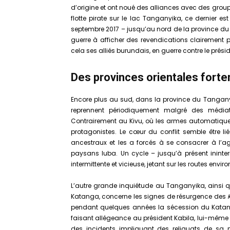
d’origine et ont noué des alliances avec des grou
flotte pirate sur le lac Tanganyika, ce dernier est
septembre 2017 – jusqu’au nord de la province d
guerre à afficher des revendications clairement po
cela ses alliés burundais, en guerre contre le prési
Des provinces orientales forte
Encore plus au sud, dans la province du Tangany
reprennent périodiquement malgré des médiat
Contrairement au Kivu, où les armes automatiques
protagonistes. Le cœur du conflit semble être lié
ancestraux et les a forcés à se consacrer à l’ag
paysans luba. Un cycle – jusqu’à présent ininter
intermittente et vicieuse, jetant sur les routes env
L’autre grande inquiétude au Tanganyika, ainsi q
Katanga, concerne les signes de résurgence des
pendant quelques années la sécession du Katanga
faisant allégeance au président Kabila, lui-même 
des incidents impliquant des reliquats de sa 