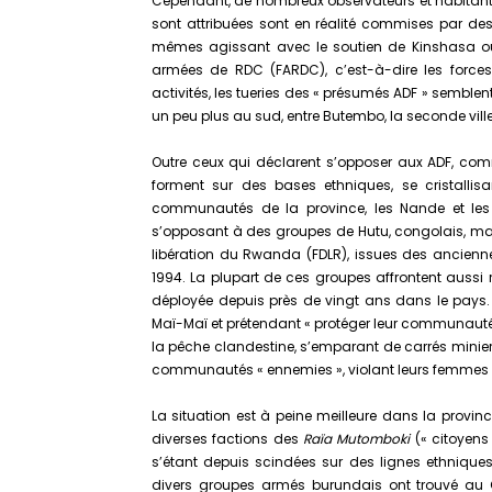
Cependant, de nombreux observateurs et habitants
sont attribuées sont en réalité commises par de
mêmes agissant avec le soutien de Kinshasa ou d
armées de RDC (FARDC), c’est-à-dire les forces 
activités, les tueries des « présumés ADF » semble
un peu plus au sud, entre Butembo, la seconde ville
Outre ceux qui déclarent s’opposer aux ADF, co
forment sur des bases ethniques, se cristallisa
communautés de la province, les Nande et les
s’opposant à des groupes de Hutu, congolais, ma
libération du Rwanda (FDLR), issues des ancien
1994. La plupart de ces groupes affrontent aussi
déployée depuis près de vingt ans dans le pays. 
Maï-Maï et prétendant « protéger leur communauté 
la pêche clandestine, s’emparant de carrés miniers,
communautés « ennemies », violant leurs femmes 
La situation est à peine meilleure dans la provinc
diverses factions des
Raïa Mutomboki
(« citoyens 
s’étant depuis scindées sur des lignes ethnique
divers groupes armés burundais ont trouvé au 