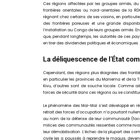
Ces régions affectées par les groupes armés, du 
frontières orientales ou nord-orientales de la R
régnant chez certains de ses voisins, en particuli
des frontières poreuses et une grande disponibi
l’installation au Congo de leurs groupes armés. E
que, pendant longtemps, les autorités de ces pays 
en tirer des dividendes politiques et économiques.
La déliquescence de l’État comm
Cependant, des régions plus éloignées des front
en particulier les provinces du Maniema et de la 
Kivu, d’autres sont de souche locale. Comme aill
forces de sécurité dans ces régions ou se constit
Le phénomène des Maï-Maï s’est développé en ré
retrait des forces d’occupation n’a pourtant nulle
au nom de la défense de leur communauté (face
milices des communautés ressenties comme rivale
leur démobilisation. L’échec de la plupart des com
civile les a poussés à reprendre le maquis, dev