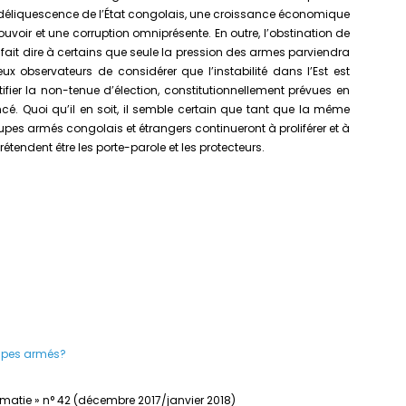
a déliquescence de l’État congolais, une croissance économique
voir et une corruption omniprésente. En outre, l’obstination de
fait dire à certains que seule la pression des armes parviendra
x observateurs de considérer que l’instabilité dans l’Est est
ifier la non-tenue d’élection, constitutionnellement prévues en
cé. Quoi qu’il en soit, il semble certain que tant que la même
es armés congolais et étrangers continueront à proliférer et à
prétendent être les porte-parole et les protecteurs.
roupes armés?
lomatie » n° 42 (décembre 2017/janvier 2018)