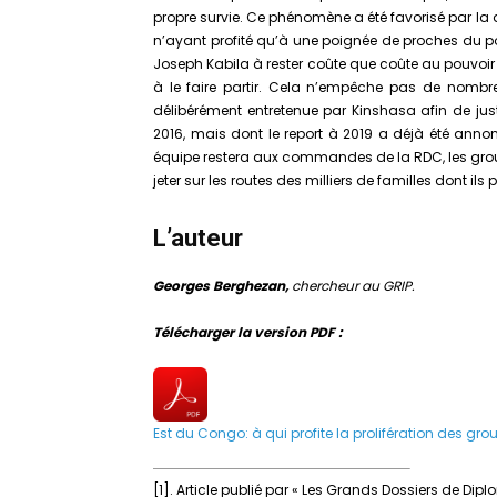
propre survie. Ce phénomène a été favorisé par l
n’ayant profité qu’à une poignée de proches du pou
Joseph Kabila à rester coûte que coûte au pouvoir 
à le faire partir. Cela n’empêche pas de nombreu
délibérément entretenue par Kinshasa afin de just
2016, mais dont le report à 2019 a déjà été annon
équipe restera aux commandes de la RDC, les group
jeter sur les routes des milliers de familles dont ils 
L’auteur
Georges Berghezan,
chercheur au GRIP.
Télécharger la version PDF :
Est du Congo: à qui profite la prolifération des g
[1]. Article publié par « Les Grands Dossiers de Dip