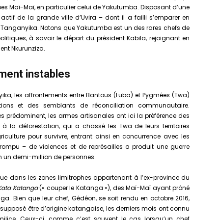
pes Maï-Maï, en particulier celui de Yakutumba. Disposant d’une
 actif de la grande ville d’Uvira – dont il a failli s’emparer en
u Tanganyika. Notons que Yakutumba est un des rares chefs de
litiques, à savoir le départ du président Kabila, rejoignant en
dent Nkurunziza.
ment instables
ika, les affrontements entre Bantous (Luba) et Pygmées (Twa)
ions et des semblants de réconciliation communautaire.
 prédominent, les armes artisanales ont ici la préférence des
 à la déforestation, qui a chassé les Twa de leurs territoires
riculture pour survivre, entrant ainsi en concurrence avec les
rompu – de violences et de représailles a produit une guerre
iron un demi-million de personnes.
ue dans les zones limitrophes appartenant à l’ex-province du
Kata Katanga
(« couper le Katanga »), des Maï-Maï ayant prôné
. Bien que leur chef, Gédéon, se soit rendu en octobre 2016,
supposé être d’origine katangaise, les derniers mois ont connu
milice. Ceux-ci, comme c’est souvent le cas lorsqu’un chef