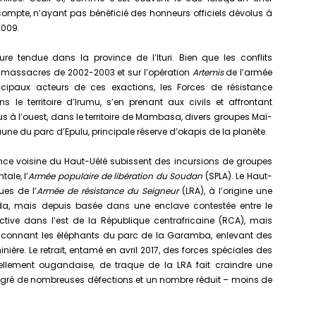
 compte, n’ayant pas bénéficié des honneurs officiels dévolus à
2009.
e tendue dans la province de l’Ituri. Bien que les conflits
es massacres de 2002-2003 et sur l’opération
Artemis
de l’armée
ncipaux acteurs de ces exactions, les Forces de résistance
ans le territoire d’Irumu, s’en prenant aux civils et affrontant
s à l’ouest, dans le territoire de Mambasa, divers groupes Maï-
aune du parc d’Epulu, principale réserve d’okapis de la planète.
ovince voisine du Haut-Uélé subissent des incursions de groupes
ale, l’
Armée populaire de libération du Soudan
(SPLA). Le Haut-
ues de l’
Armée de résistance du Seigneur
(LRA), à l’origine une
nda, mais depuis basée dans une enclave contestée entre le
tive dans l’est de la République centrafricaine (RCA), mais
raconnant les éléphants du parc de la Garamba, enlevant des
inière. Le retrait, entamé en avril 2017, des forces spéciales des
tiellement ougandaise, de traque de la LRA fait craindre une
algré de nombreuses défections et un nombre réduit – moins de