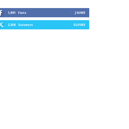
1,891
Fans
J'AIME
2,358
Suiveurs
SUIVRE