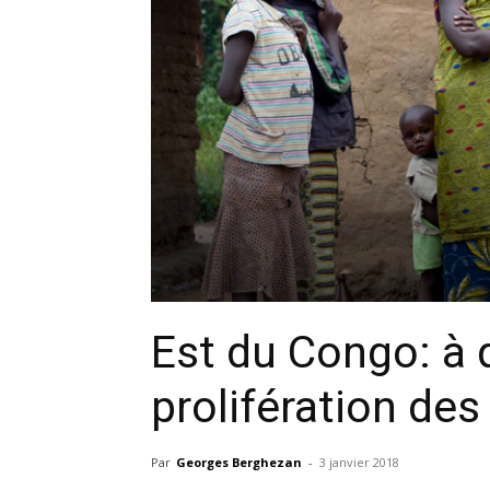
Est du Congo: à q
prolifération de
Par
Georges Berghezan
-
3 janvier 2018