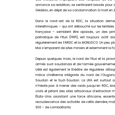
annonce sa reddition, se sentiraient laissés pour
Gédéon, en dépit de sa condamnation à mort en 
Dans le nord-est de la RDC, la situation demeur
interethniques – qui ont débouché sur les terribl
française – semblent être apaisés, un des pri
patriotique de l’Ituri (FRPI), est toujours actif d
régulièrement les FARDC et la MONUSCO. Un peu plu
Mai s’emparent de sites miniers et exterminent la f
Depuis quelques mois, le nord de l’Ituri et la pr
armés sud-soudanais et de l’armée gouvernement
Uélé est également le théâtre de régulières attaq
milice chrétienne intégriste du nord de l’Ouga
Soudan et le Sud-Soudan. La LRA est surtout ac
n’hésite pas à mener des raids jusqu’en RDC, b
civils et pillant des sites artisanaux d’extraction m
États-Unis assistant une force africaine, essen
recrudescence des activités de cette dernière, m
300 – de combattants.