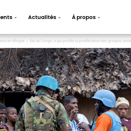
ents
Actualités
À propos
ance en Afrique
Est du Congo: à qui profite la prolifération des groupes arm