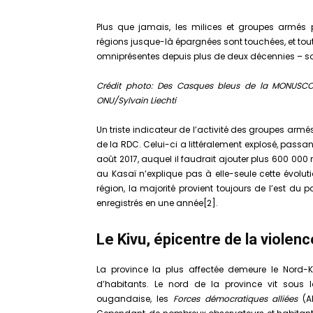
Plus que jamais, les milices et groupes armés
régions jusque-là épargnées sont touchées, et tout p
omniprésentes depuis plus de deux décennies – son
Crédit photo: Des Casques bleus de la MONUSCO
ONU/Sylvain Liechti
Un triste indicateur de l’activité des groupes armé
de la RDC. Celui-ci a littéralement explosé, passan
août 2017, auquel il faudrait ajouter plus 600 000
au Kasaï n’explique pas à elle-seule cette évolutio
région, la majorité provient toujours de l’est du
enregistrés en une année[2].
Le Kivu, épicentre de la violenc
La province la plus affectée demeure le Nord-K
d’habitants. Le nord de la province vit sous
ougandaise, les
Forces
démocratiques alliées
(AD