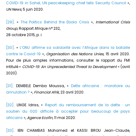
COVID-19 in Sahel, UN peacekeeping chief tells Security Council
»,
UN News
, 5 juin 2020.
[29]
. «
The Politics Behind the Ebola Crisis
»,
International Crisis
Group
, Rapport Afrique n° 232,
28 octobre 2015, p. i.
[30]
. «
L’ONU affirme sa solidarité avec l’Afrique dans la bataille
contre le Covid-19
»,
Organisation des Nations Unies
, 15 avril 2020.
Pour de plus amples informations, consulter le rapport du FMI
intitulé «
COVID-19: An Unprecedented Threat to Development
» (avril
2020).
[31]
. DEMBELE Demba Moussa, «
Dette africaine : moratoire ou
annulation ?
»,
Financial Afrik
, 23 avril 2020.
[32]
. LINGE Idriss, «
Report du remboursement de la dette : un
soutien du G20 difficile à accepter pour beaucoup de pays
africains
»,
Agence Ecofin
, 11 mai 2020.
[33]
. IBN CHAMBAS Mohamed et KASSI BROU Jean-Claude,