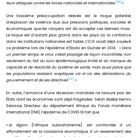
[28]
leurs attaques contre les forces nationales et internationales.
»
Une troisième préoccupation relevée est le risque potentiel
d’explosion de violence due aux pressions politiques, sociales et
économiques que les citoyens ont dû accepter ces derniers mois.
Le risque est d’autant plus grand dans les pays où la confiance
dans les institutions nationales est faible. L’ICG avait déjà soulevé
ce problème lors de l’épidémie d’Ebola en Guinée en 2014 : «
Dans
un premier temps, le virus s’était propagé de façon incontrôlée, non
seulement du fait du suivi épidémiologique limité et du manque de
capacité et de réactivité du système de santé, mais aussi parce que
les populations restaient sceptiques vis-à-vis des déclarations du
[29]
gouvernement et de ses directives
.
»
En outre, l’annonce d’une récession mondiale ne rassure pas les
États dont les économies sont déjà fragilisées. Selon Abebe Aemro
Selassie, Directeur du département Afrique du Fonds monétaire
international (FMI), l’épidémie de COVID‑19 fait que
«
la région
[l’Afrique subsaharienne]
est confrontée à un
effondrement de la croissance économique, à un resserrement des