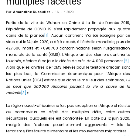
multiples facettes
Par
Amandine Dusoulier
-
16 juin 2020
Partie de la ville de Wuhan en Chine à la fin de l’année 2019,
l’épidémie de COVID-19 s’est rapidement propagée aux quatre
coins de la planète
[1]
. Aucun continent n’a été épargné par ce
virus qui le 14 juin 2020, a déjà causé, à l’échelle mondiale, plus de
427 600 morts et 7 690 700 contaminations selon l’Organisation
mondiale de la santé (OMS). L’Afrique, un des derniers continents
touchés, déplore à ce jour le décès de près de 4 000 personnes
[2]
.
Alors que les chiffres de l’OMS relevés pour le territoire africain sont
les plus bas, la Commission économique pour l’Afrique des
Nations unies (CEA) estime que dans le meilleur des scénarios, «
il
se peut que 300 000 Africains perdent la vie à cause de la
maladie
[3]
».
La région ouest-africaine ne fait pas exception en Afrique et résiste
au coronavirus en dépit des multiples défis, entre autres
sécuritaires, auxquels elle est confrontée. En date du 12 juin 2020,
malgré des facteurs potentiellement aggravants – tels le
terrorisme, l’insécurité alimentaire et les mouvements migratoires –