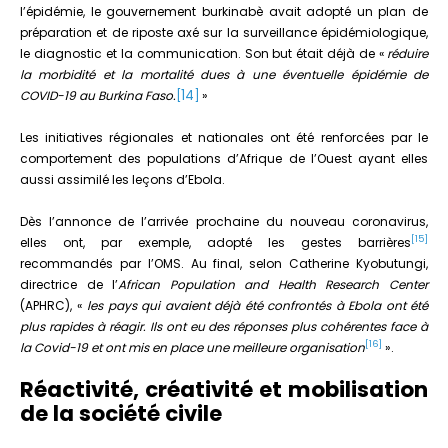
l’épidémie, le gouvernement burkinabè avait adopté un plan de
préparation et de riposte axé sur la surveillance épidémiologique,
le diagnostic et la communication. Son but était déjà de «
réduire
la morbidité et la mortalité dues à une éventuelle épidémie de
14
COVID-19 au Burkina Faso.
[
]
»
Les initiatives régionales et nationales ont été renforcées par le
comportement des populations d’Afrique de l’Ouest ayant elles
aussi assimilé les leçons d’Ebola.
Dès l’annonce de l’arrivée prochaine du nouveau coronavirus,
[15]
elles ont, par exemple, adopté les gestes barrières
recommandés par l’OMS. Au final, selon Catherine Kyobutungi,
directrice de l’
African Population and Health Research Center
(APHRC), «
les pays qui avaient déjà été confrontés à Ebola ont été
plus rapides à réagir. Ils ont eu des réponses plus cohérentes face à
[16]
la Covid-19 et ont mis en place une meilleure organisation
».
Réactivité, créativité et mobilisation
de la société civile