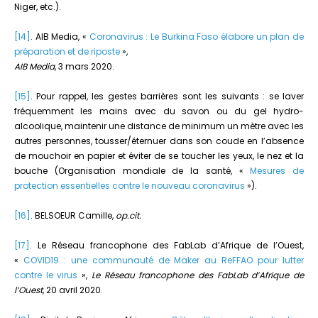
Niger, etc.).
[14]
. AIB Media, «
Coronavirus : Le Burkina Faso élabore un plan de
préparation et de riposte
»,
AIB Media
, 3 mars 2020.
[15]
. Pour rappel, les gestes barrières sont les suivants : se laver
fréquemment les mains avec du savon ou du gel hydro-
alcoolique, maintenir une distance de minimum un mètre avec les
autres personnes, tousser/éternuer dans son coude en l’absence
de mouchoir en papier et éviter de se toucher les yeux, le nez et la
bouche (Organisation mondiale de la santé, «
Mesures de
protection essentielles contre le nouveau coronavirus
»).
[16]
. BELSOEUR Camille,
op.cit.
[17]
. Le Réseau francophone des FabLab d’Afrique de l’Ouest,
«
COVID19 : une communauté de Maker au ReFFAO pour lutter
contre le virus
»,
Le Réseau francophone des FabLab d’Afrique de
l’Ouest
, 20 avril 2020.