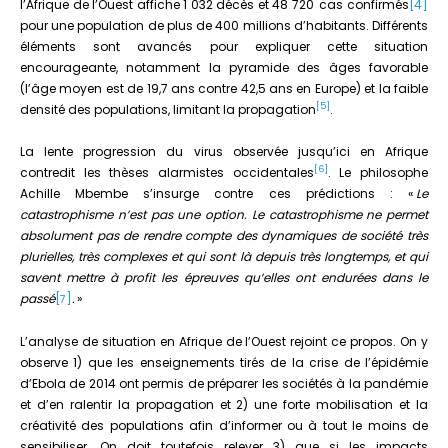
l’Afrique de l’Ouest affiche 1 032 décès et 48 720 cas confirmés
[4]
pour une population de plus de 400 millions d’habitants. Différents
éléments sont avancés pour expliquer cette situation
encourageante, notamment la pyramide des âges favorable
(l’âge moyen est de 19,7 ans contre 42,5 ans en Europe) et la faible
[5]
densité des populations, limitant la propagation
.
La lente progression du virus observée jusqu’ici en Afrique
[6]
contredit les thèses alarmistes occidentales
. Le philosophe
Achille Mbembe s’insurge contre ces prédictions : «
Le
catastrophisme n’est pas une option. Le catastrophisme ne permet
absolument pas de rendre compte des dynamiques de société très
plurielles, très complexes et qui sont là depuis très longtemps, et qui
savent mettre à profit les épreuves qu’elles ont endurées dans le
passé
[
]
.
»
7
L’analyse de situation en Afrique de l’Ouest rejoint ce propos. On y
observe 1) que les enseignements tirés de la crise de l’épidémie
d’Ebola de 2014 ont permis de préparer les sociétés à la pandémie
et d’en ralentir la propagation et 2) une forte mobilisation et la
créativité des populations afin d’informer ou à tout le moins de
sensibiliser. On doit toutefois relever 3) que si les impacts