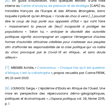
[6]
. En guise d’illustration, voici quelques extraits d’une note
interne du
Centre d’analyse, de prévision et de stratégie
(CAPS) du
ministère français de l’Europe et des Affaires étrangères, dans
laquelle il prévoit qu’en Afrique, «
l’onde de choc à venir […] pourrait
être le coup de trop porté aux appareils d’État
» qui vont faire
«
massivement la preuve de (leur) incapacité à protéger les
populations
». Selon lui, «
anticiper le discrédit des autorités
politiques signifie accompagner en urgence l’émergence d’autres
formes d’autorités africaines crédibles pour s’adresser aux peuples
afin d’affronter les responsabilités de la crise politique qui va naître
du choc provoqué par le Covid-19 en Afrique… et sans doute
ailleurs
».
[7]
. MBEMBE Achille, «
Coronavirus: « Chaque fois qu’il est question
d’Afrique, c’est la catastrophe
», propos recueillis par Carine FRENK,
RFI
, 22 avril 2020.
[8]
. LOUNGOU Serge, « L’épidémie d’Ebola en Afrique de l’Ouest. Une
mise en perspective des répercussions démo-géographiques,
politiques et économiques »,
L’Espace politique
, vol. 26, février 2015,
p. 1.