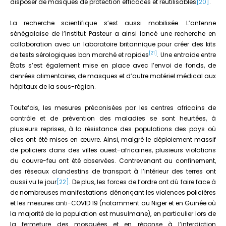
disposer de masques de protection efficaces et réutilisables
[20]
.
La recherche scientifique s’est aussi mobilisée. L’antenne
sénégalaise de l’Institut Pasteur a ainsi lancé une recherche en
collaboration avec un laboratoire britannique pour créer des kits
[21]
de tests sérologiques bon marché et rapides
. Une entraide entre
États s’est également mise en place avec l’envoi de fonds, de
denrées alimentaires, de masques et d’autre matériel médical aux
hôpitaux de la sous-région.
Toutefois, les mesures préconisées par les centres africains de
contrôle et de prévention des maladies se sont heurtées, à
plusieurs reprises, à la résistance des populations des pays où
elles ont été mises en œuvre. Ainsi, malgré le déploiement massif
de policiers dans des villes ouest-africaines, plusieurs violations
du couvre-feu ont été observées. Contrevenant au confinement,
des réseaux clandestins de transport à l’intérieur des terres ont
aussi vu le jour
[22]
. De plus, les forces de l’ordre ont dû faire face à
de nombreuses manifestations dénonçant les violences policières
et les mesures anti-COVID 19 (notamment au Niger et en Guinée où
la majorité de la population est musulmane), en particulier lors de
la fermeture des mosquées et en réponse à l’interdiction