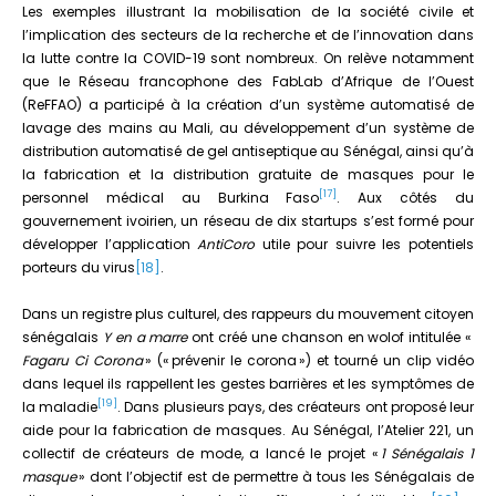
Les exemples illustrant la mobilisation de la société civile et
l’implication des secteurs de la recherche et de l’innovation dans
la lutte contre la COVID-19 sont nombreux. On relève notamment
que le Réseau francophone des FabLab d’Afrique de l’Ouest
(ReFFAO) a participé à la création d’un système automatisé de
lavage des mains au Mali, au développement d’un système de
distribution automatisé de gel antiseptique au Sénégal, ainsi qu’à
la fabrication et la distribution gratuite de masques pour le
[17]
personnel médical au Burkina Faso
. Aux côtés du
gouvernement ivoirien, un réseau de dix startups s’est formé pour
développer l’application
AntiCoro
utile pour suivre les potentiels
porteurs du virus
[18]
.
Dans un registre plus culturel, des rappeurs du mouvement citoyen
sénégalais
Y en a marre
ont créé une chanson en wolof intitulée «
Fagaru Ci Corona
» (« prévenir le corona ») et tourné un clip vidéo
dans lequel ils rappellent les gestes barrières et les symptômes de
[19]
la maladie
. Dans plusieurs pays, des créateurs ont proposé leur
aide pour la fabrication de masques. Au Sénégal, l’Atelier 221, un
collectif de créateurs de mode, a lancé le projet «
1 Sénégalais 1
masque
» dont l’objectif est de permettre à tous les Sénégalais de