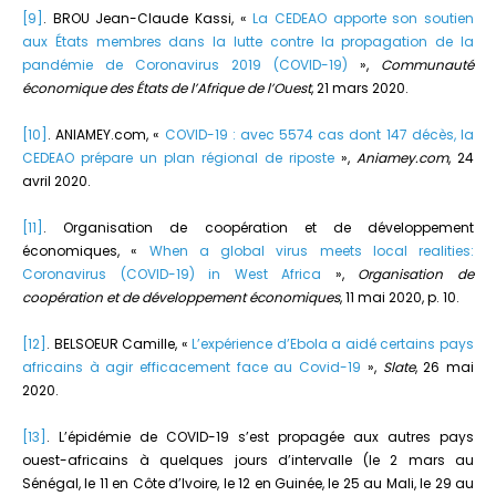
[9]
. BROU Jean-Claude Kassi, «
La CEDEAO apporte son soutien
aux États membres dans la lutte contre la propagation de la
pandémie de Coronavirus 2019 (COVID-19)
»,
Communauté
économique des États de l’Afrique de l’Ouest
, 21 mars 2020.
[10]
. ANIAMEY.com, «
COVID-19 : avec 5574 cas dont 147 décès, la
CEDEAO prépare un plan régional de riposte
»,
Aniamey.com
, 24
avril 2020.
[11]
. Organisation de coopération et de développement
économiques, «
When a global virus meets local realities:
Coronavirus (COVID-19) in West Africa
»,
Organisation de
coopération et de développement économiques
, 11 mai 2020, p. 10.
[12]
. BELSOEUR Camille, «
L’expérience d’Ebola a aidé certains pays
africains à agir efficacement face au Covid-19
»,
Slate
, 26 mai
2020.
[13]
. L’épidémie de COVID-19 s’est propagée aux autres pays
ouest-africains à quelques jours d’intervalle (le 2 mars au
Sénégal, le 11 en Côte d’Ivoire, le 12 en Guinée, le 25 au Mali, le 29 au