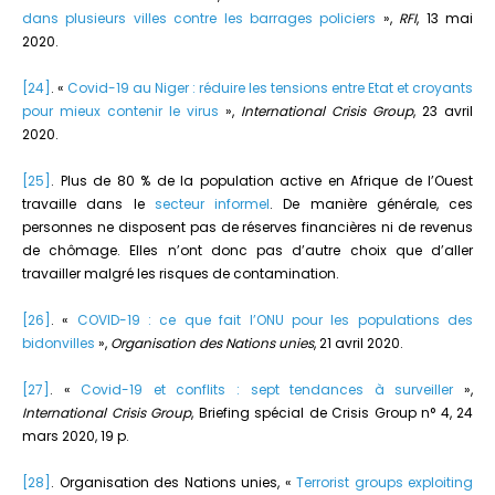
dans plusieurs villes contre les barrages policiers
»,
RFI
, 13 mai
2020.
[24]
. «
Covid-19 au Niger : réduire les tensions entre Etat et croyants
pour mieux contenir le virus
»,
International Crisis Group
, 23 avril
2020.
[25]
. Plus de 80 % de la population active en Afrique de l’Ouest
travaille dans le
secteur informel
. De manière générale, ces
personnes ne disposent pas de réserves financières ni de revenus
de chômage. Elles n’ont donc pas d’autre choix que d’aller
travailler malgré les risques de contamination.
[26]
. «
COVID-19 : ce que fait l’ONU pour les populations des
bidonvilles
»,
Organisation des Nations unies
, 21 avril 2020.
[27]
. «
Covid-19 et conflits : sept tendances à surveiller
»,
International Crisis Group
, Briefing spécial de Crisis Group n° 4, 24
mars 2020, 19 p.
[28]
. Organisation des Nations unies, «
Terrorist groups exploiting