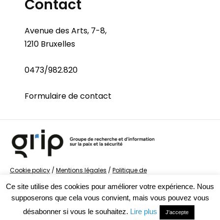
Contact
Avenue des Arts, 7-8,
1210 Bruxelles
0473/982.820
Formulaire de contact
Cookie policy
/
Mentions légales
/
Politique de
confidentialité
/
© Groupe de recherche sur la Paix et
Ce site utilise des cookies pour améliorer votre expérience. Nous
la Sécurité
supposerons que cela vous convient, mais vous pouvez vous
désabonner si vous le souhaitez.
Lire plus
J'accepte