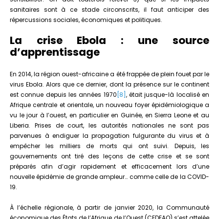
sanitaires sont à ce stade circonscrits, il faut anticiper des
répercussions sociales, économiques et politiques.
La crise Ebola : une source
d’apprentissage
En 2014, la région ouest-africaine a été frappée de plein fouet par le
virus Ebola. Alors que ce dernier, dont la présence sur le continent
est connue depuis les années 1970
[8]
, était jusque-là localisé en
Afrique centrale et orientale, un nouveau foyer épidémiologique a
vu le jour à l’ouest, en particulier en Guinée, en Sierra Leone et au
Liberia. Prises de court, les autorités nationales ne sont pas
parvenues à endiguer la propagation fulgurante du virus et à
empêcher les milliers de morts qui ont suivi. Depuis, les
gouvernements ont tiré des leçons de cette crise et se sont
préparés afin d’agir rapidement et efficacement lors d’une
nouvelle épidémie de grande ampleur… comme celle de la COVID-
19.
À l’échelle régionale, à partir de janvier 2020, la Communauté
économique des États de l’Afrique de l’Ouest (CEDEAO) s’est attelée