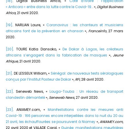
[18]
. Digital Business Africa, «
Côte d’Ivoire : l’application
« Anticoro » entre dans la lutte contre le Covid-19…
»,
Digital Business
Africa
, 21 avril 2020.
[19]
. NARLIAN Laure, «
Coronavirus : les chanteurs et musiciens
africains font de la prévention en chanson
»,
Franceinfo
, 27 mars
2020.
[20]
. TOURE Katia Dansoko, «
De Dakar à Lagos, les créateurs
africains s’engagent dans la fabrication de masques
»,
Jeune
Afrique
, 21 avril 2020.
[21]
. DE LESSEUX William, «
Sénégal: de nouveaux tests sérologiques
conçus par l’Institut Pasteur de Dakar
»,
RFI
, 28 avril 2020.
[22]
. Seneweb News, «
Louga-Touba : Un réseau de transport
clandestin démantelé
»,
Seneweb News
, 27 avril 2020.
[23]
. ANIAMEY.com, «
Manifestations contre les mesures anti
Covid-19 : 166 personnes encore interpellées dans la nuit du 20 au
21 avril, les échauffourées se poursuivent à Niamey
»,
ANIAMEY.com
,
22 avril 2020 et VALADE Carol, «
Guinée: manifestations meurtrières