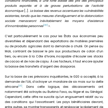
conditions financières, à une forte baisse des prix des principaux
produits exportés et à de graves perturbations de l’activité
économique
[…].
La baisse des revenus accentuera les vulnérabilités
existantes, tandis que les mesures d’endiguement et la distanciation
sociale menaceront inévitablement les moyens d’existence
[30]
d’innombrables personnes
».
C’est particulièrement le cas pour les États aux économies peu
diversifiées et dépendant des exportations de matières premières
ou de produits agricoles dont la demande a chuté. On pense au
Mali, contraint de baisser le prix aux producteurs de coton d’un
tiers, ou encore à la Côte d’Ivoire, incapable d’écouler ses stocks
de cacao et de noix de cajou. À ces facteurs, il faut encore ajouter
la baisse des transferts d’argent des diasporas.
Sur la base de ces prévisions inquiétantes, le G20 a accepté, à la
demande de l’UA, d’octroyer un moratoire de six mois sur la dette
[31]
africaine
. Dans cette logique, des décaissements ont
notamment été octroyés au Burkina Faso, au Niger et au Sénégal.
Cependant, cette offre ne suscite qu’un engouement relatif au vu
des conditions qui l’assortissent. Les pays bénéficiaires devront,
entre autres, se montrer transparents et renégocier le règlement de