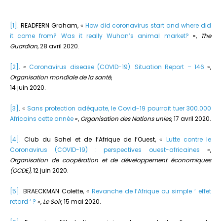
[1]
. READFERN Graham, «
How did coronavirus start and where did
it come from? Was it really Wuhan’s animal market?
»,
The
Guardian
, 28 avril 2020.
[2]
. «
Coronavirus disease (COVID-19). Situation Report – 146
»,
Organisation mondiale de la santé
,
14 juin 2020.
[3]
. «
Sans protection adéquate, le Covid-19 pourrait tuer 300.000
Africains cette année
»,
Organisation des Nations unies
, 17 avril 2020.
[4]
. Club du Sahel et de l’Afrique de l’Ouest, «
Lutte contre le
Coronavirus (COVID-19) : perspectives ouest-africaines
»,
Organisation de coopération et de développement économiques
(OCDE)
, 12 juin 2020.
[5]
. BRAECKMAN Colette, «
Revanche de l’Afrique ou simple ‘ effet
retard ‘ ?
»,
Le Soir
, 15 mai 2020.