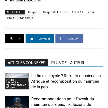
MOTS-CLÉS
Afrique
Afrique de l'Ouest
Covid-19
crise
Ebola
pandémie
X
Linkedin
Facebook
ARTICLES CONNEXES
PLUS DE L'AUTEUR
La fin d’un cycle ? Retraits onusiens en
Conflits,
Afrique et recomposition du maintien
sécurité et
gouvernance en
de la paix
Afrique
Recommandations pour l’avenir du
maintien de la paix : réflexions du