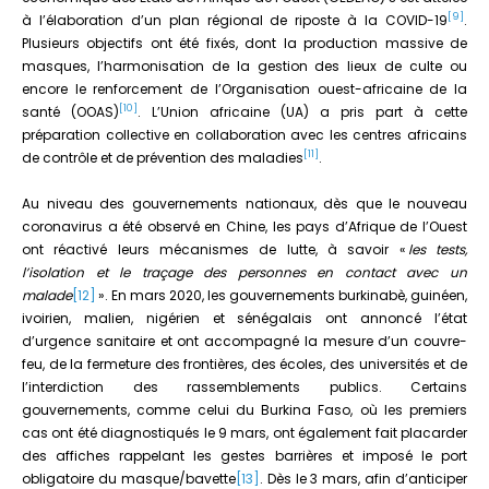
[9]
à l’élaboration d’un plan régional de riposte à la COVID-19
.
Plusieurs objectifs ont été fixés, dont la production massive de
masques, l’harmonisation de la gestion des lieux de culte ou
encore le renforcement de l’Organisation ouest-africaine de la
[10]
santé (OOAS)
. L’Union africaine (UA) a pris part à cette
préparation collective en collaboration avec les centres africains
[11]
de contrôle et de prévention des maladies
.
Au niveau des gouvernements nationaux, dès que le nouveau
coronavirus a été observé en Chine, les pays d’Afrique de l’Ouest
ont réactivé leurs mécanismes de lutte, à savoir «
les tests,
l’isolation et le traçage des personnes en contact avec un
malade
[12]
». En mars 2020, les gouvernements burkinabè, guinéen,
ivoirien, malien, nigérien et sénégalais ont annoncé l’état
d’urgence sanitaire et ont accompagné la mesure d’un couvre-
feu, de la fermeture des frontières, des écoles, des universités et de
l’interdiction des rassemblements publics. Certains
gouvernements, comme celui du Burkina Faso, où les premiers
cas ont été diagnostiqués le 9 mars, ont également fait placarder
des affiches rappelant les gestes barrières et imposé le port
obligatoire du masque/bavette
[13]
. Dès le 3 mars, afin d’anticiper