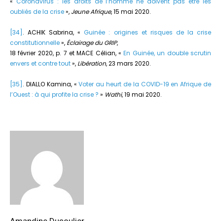
«
Coronavirus : les droits de l’homme ne doivent pas être les
oubliés de la crise
»,
Jeune Afrique
, 15 mai 2020.
[34]
. ACHIK Sabrina, «
Guinée : origines et risques de la crise
constitutionnelle
»,
Éclairage du GRIP
,
18 février 2020, p. 7 et MACE Célian, «
En Guinée, un double scrutin
envers et contre tout
»,
Libération
, 23 mars 2020.
[35]
. DIALLO Kamina, «
Voter au heurt de la COVID-19 en Afrique de
l’Ouest : à qui profite la crise ?
»
Wathi
, 19 mai 2020.
Amandine Dusoulier