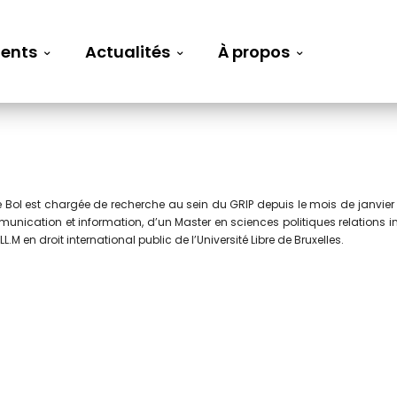
ents
Actualités
À propos
 Bol est chargée de recherche au sein du GRIP depuis le mois de janvier 2
nication et information, d’un Master en sciences politiques relations inter
LL.M en droit international public de l’Université Libre de Bruxelles.