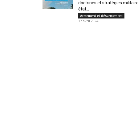
doctrines et stratégies militair
état...
Armement et désarmement
17 avril 2024