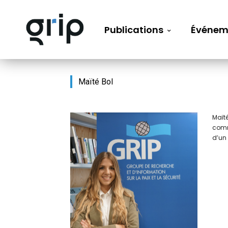
Publications
Événem
Maïté Bol
Maïté
commu
d’un 