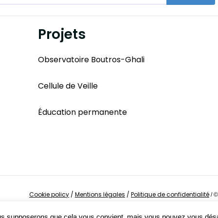
Projets
Observatoire Boutros-Ghali
Cellule de Veille
Éducation permanente
Cookie policy
/
Mentions légales
/
Politique de confidentialité
/
©
Nous supposerons que cela vous convient, mais vous pouvez vous dés