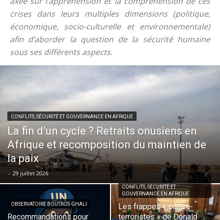
axée sur l’appréhension et la compréhension de ces
crises dans leurs multiples dimensions (politique,
économique, socio-culturelle et environnementale)
afin d’aborder la question de la sécurité humaine
sous ses différents aspects.
CONFLITS, SÉCURITÉ ET GOUVERNANCE EN AFRIQUE
La fin d’un cycle ? Retraits onusiens en
Afrique et recomposition du maintien de
la paix
-
29 juillet 2026
CONFLITS, SÉCURITÉ ET
GOUVERNANCE EN AFRIQUE
OBSERVATOIRE BOUTROS-GHALI
Les frappes « contre-
Recommandations pour
terroristes » de Donald