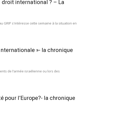
 droit international ? – La
u GRIP s'intéresse cette semaine à la situation en
internationale »- la chronique
ents de l’armée israélienne ou lors des
té pour l’Europe?- la chronique