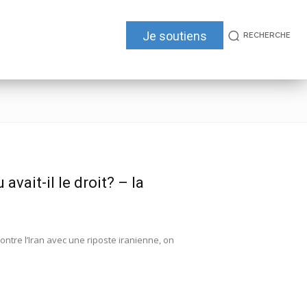
Je soutiens
RECHERCHE
vait-il le droit? – la
re l’Iran avec une riposte iranienne, on