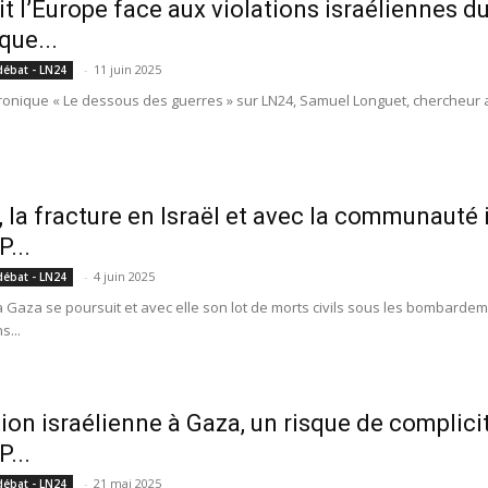
it l’Europe face aux violations israéliennes du
que...
-
11 juin 2025
débat - LN24
ronique « Le dessous des guerres » sur LN24, Samuel Longuet, chercheur a
, la fracture en Israël et avec la communauté 
...
-
4 juin 2025
débat - LN24
à Gaza se poursuit et avec elle son lot de morts civils sous les bombardem
s...
ion israélienne à Gaza, un risque de complici
...
-
21 mai 2025
débat - LN24