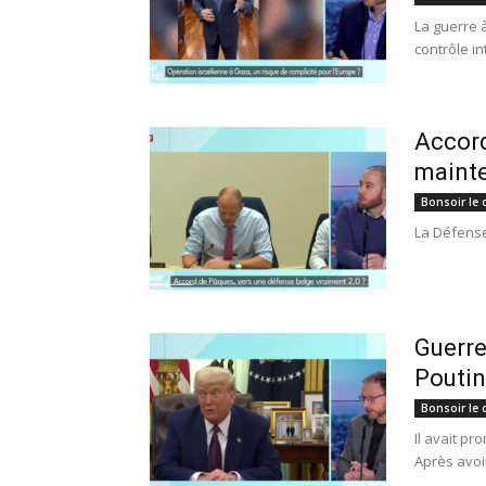
La guerre 
contrôle int
Accord
maint
Bonsoir le 
La Défense
Guerre
Poutin
Bonsoir le 
Il avait p
Après avoi