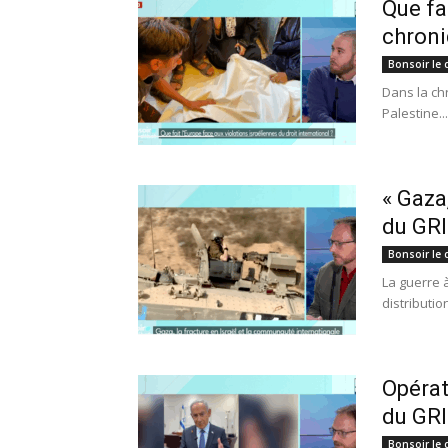
Que fa
chroni
Bonsoir le 
Dans la ch
Palestine...
« Gaza
du GRIP
Bonsoir le 
La guerre 
distribution
Opérat
du GRIP
Bonsoir le 