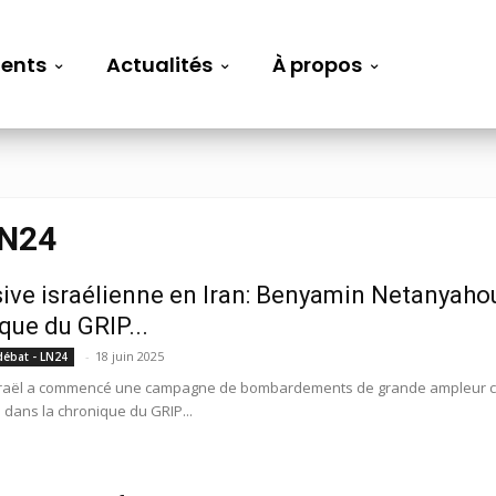
ents
Actualités
À propos
LN24
ive israélienne en Iran: Benyamin Netanyahou a
que du GRIP...
-
18 juin 2025
débat - LN24
sraël a commencé une campagne de bombardements de grande ampleur cont
 dans la chronique du GRIP...