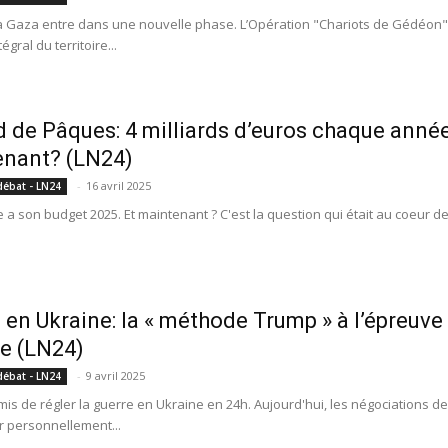
à Gaza entre dans une nouvelle phase. L’Opération "Chariots de Gédéon" 
égral du territoire...
 de Pâques: 4 milliards d’euros chaque année
enant? (LN24)
-
16 avril 2025
débat - LN24
 a son budget 2025. Et maintenant ? C'est la question qui était au coeur d
 en Ukraine: la « méthode Trump » à l’épreu
e (LN24)
-
9 avril 2025
débat - LN24
romis de régler la guerre en Ukraine en 24h. Aujourd'hui, les négociations 
r personnellement...