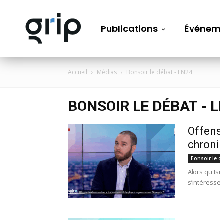
Publications
Événem
Accueil
Médias
Bonsoir le débat - LN24
BONSOIR LE DÉBAT - 
Offens
chroni
Bonsoir le 
Alors qu'I
s’intéresse