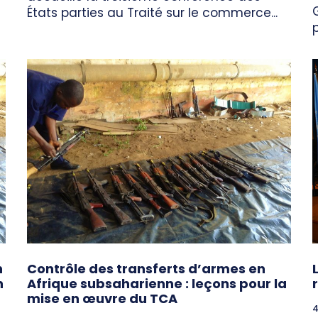
États parties au Traité sur le commerce...
p
n
Contrôle des transferts d’armes en
n
Afrique subsaharienne : leçons pour la
mise en œuvre du TCA
4