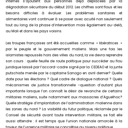
internes s’ajoutent aux personnes déjà déplacées par la
dégradation sécuritaire du début 2012. Les chiffres sont flous et les
besoins difficiles à évaluer. Les problèmes sanitaires et
alimentaires vont continuer à se poser avec acuité non seulement
tout au long de la phase d’intervention mais également au-delà,
au Mali et dans les pays voisins.
Les troupes françaises ont été accueillies comme » libératrices »
par le peuple et le gouvernement maliens. Mais une fois les
islamistes repoussés hors des villes du nord, la vie devra reprendre
son cours : quelle feuille de route politique pour succéder au flou
juridique laissé par l’accord-cadre signé par la CEDEAO et la junte
putschiste menée par le capitaine Sanogo en avril dernier? Quelle
date pour les élections ? Quel cadre de dialogue national ? Quels
mécanismes de justice transitionnelle –question d’autant plus
importante lorsque l’on connaît le désir de revanche de certains
militaires maliens, suite notamment aux massacres d’Aguelhoc?
Quelle stratégie d’implantation de l’administration malienne dans
les zones du nord ? La visibilité du futur politique, réclamée par le
Conseil de sécurité avant toute intervention militaire, se fait elle
aussi attendre : il est temps que l’union nationale amorcée à la
faveur de l’urgence militaire se concrétise au niveau politique.