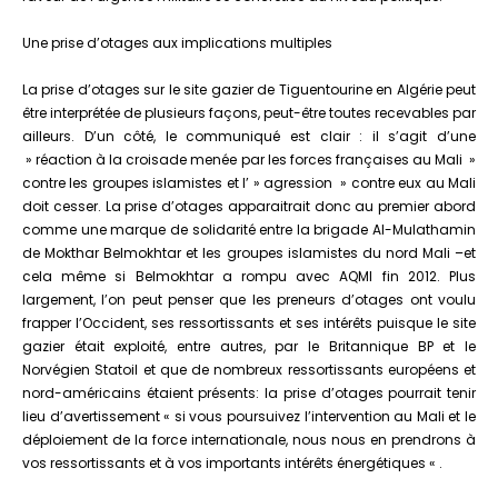
Une prise d’otages aux implications multiples
La prise d’otages sur le site gazier de Tiguentourine en Algérie peut
être interprétée de plusieurs façons, peut-être toutes recevables par
ailleurs. D’un côté, le communiqué est clair : il s’agit d’une
» réaction à la croisade menée par les forces françaises au Mali »
contre les groupes islamistes et l’ » agression » contre eux au Mali
doit cesser. La prise d’otages apparaitrait donc au premier abord
comme une marque de solidarité entre la brigade Al-Mulathamin
de Mokthar Belmokhtar et les groupes islamistes du nord Mali –et
cela même si Belmokhtar a rompu avec AQMI fin 2012. Plus
largement, l’on peut penser que les preneurs d’otages ont voulu
frapper l’Occident, ses ressortissants et ses intérêts puisque le site
gazier était exploité, entre autres, par le Britannique BP et le
Norvégien Statoil et que de nombreux ressortissants européens et
nord-américains étaient présents: la prise d’otages pourrait tenir
lieu d’avertissement « si vous poursuivez l’intervention au Mali et le
déploiement de la force internationale, nous nous en prendrons à
vos ressortissants et à vos importants intérêts énergétiques « .