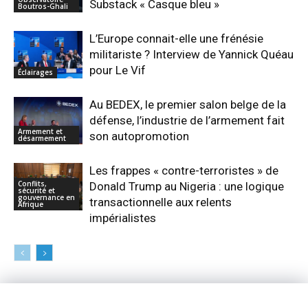
Substack « Casque bleu »
Boutros-Ghali
L’Europe connait-elle une frénésie
militariste ? Interview de Yannick Quéau
pour Le Vif
Éclairages
Au BEDEX, le premier salon belge de la
défense, l’industrie de l’armement fait
Armement et
son autopromotion
désarmement
Les frappes « contre-terroristes » de
Conflits,
Donald Trump au Nigeria : une logique
sécurité et
gouvernance en
transactionnelle aux relents
Afrique
impérialistes