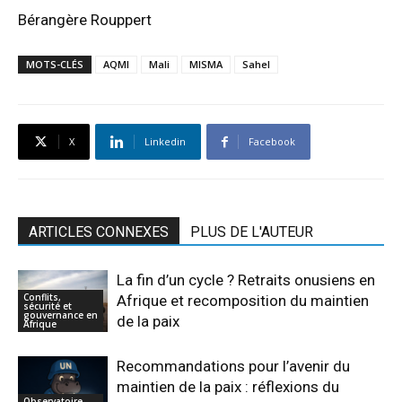
Bérangère Rouppert
MOTS-CLÉS
AQMI
Mali
MISMA
Sahel
X
Linkedin
Facebook
ARTICLES CONNEXES
PLUS DE L'AUTEUR
La fin d’un cycle ? Retraits onusiens en
Conflits,
Afrique et recomposition du maintien
sécurité et
gouvernance en
de la paix
Afrique
Recommandations pour l’avenir du
maintien de la paix : réflexions du
Observatoire