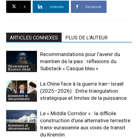
X
Linkedin
Facebook
ARTICLES CONNEXES
PLUS DE L'AUTEUR
Recommandations pour l’avenir du
maintien de la paix : réflexions du
Observatoire
Substack « Casque bleu »
Boutros-Ghali
La Chine face à la guerre Iran–Israël
(2025–2026) : Entre triangulation
Armement et
stratégique et limites de la puissance
désarmement
Le « Middle Corridor » : la difficile
construction d’une alternative terrestre
Armement et
trans-eurasienne aux voies de transit
désarmement
du Kremlin