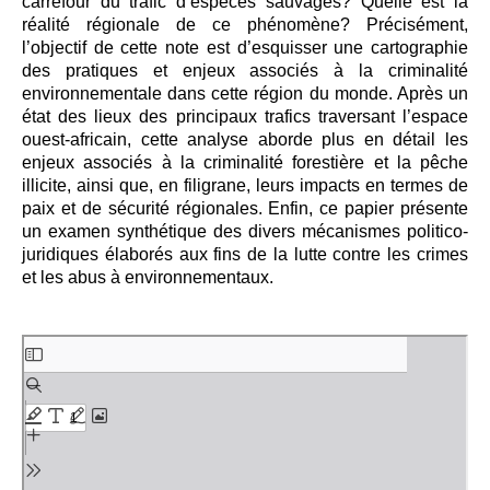
carrefour du trafic d’espèces sauvages? Quelle est la
réalité régionale de ce phénomène? Précisément,
l’objectif de cette note est d’esquisser une cartographie
des pratiques et enjeux associés à la criminalité
environnementale dans cette région du monde. Après un
état des lieux des principaux trafics traversant l’espace
ouest-africain, cette analyse aborde plus en détail les
enjeux associés à la criminalité forestière et la pêche
illicite, ainsi que, en filigrane, leurs impacts en termes de
paix et de sécurité régionales. Enfin, ce papier présente
un examen synthétique des divers mécanismes politico-
juridiques élaborés aux fins de la lutte contre les crimes
et les abus à environnementaux.
Aller
au
contenu
PDF