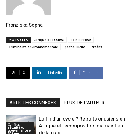
Franziska Sopha
MOTS-CLÉS
Afrique de l'Ouest
bois de rose
Criminalité environnementale
pêche illicite
trafics
X
Linkedin
Facebook
ARTICLES CONNEXES
PLUS DE L'AUTEUR
La fin d’un cycle ? Retraits onusiens en
Conflits,
Afrique et recomposition du maintien
sécurité et
gouvernance en
de la paix
Afrique