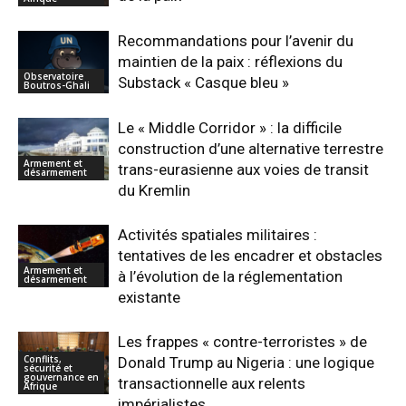
Recommandations pour l’avenir du
maintien de la paix : réflexions du
Observatoire
Substack « Casque bleu »
Boutros-Ghali
Le « Middle Corridor » : la difficile
construction d’une alternative terrestre
Armement et
trans-eurasienne aux voies de transit
désarmement
du Kremlin
Activités spatiales militaires :
tentatives de les encadrer et obstacles
Armement et
à l’évolution de la réglementation
désarmement
existante
Les frappes « contre-terroristes » de
Conflits,
Donald Trump au Nigeria : une logique
sécurité et
gouvernance en
transactionnelle aux relents
Afrique
impérialistes